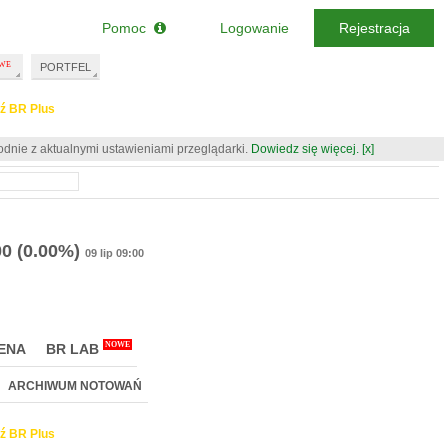
Pomoc
Logowanie
Rejestracja
PORTFEL
ź BR Plus
odnie z aktualnymi ustawieniami przeglądarki.
Dowiedz się więcej.
[x]
00
(0.00%)
09 lip 09:00
NOWE
ENA
BR LAB
ARCHIWUM NOTOWAŃ
ź BR Plus