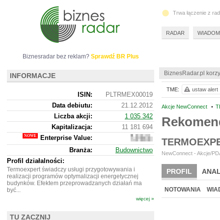
Trwa łączenie z ra
RADAR
WIADOM
Biznesradar bez reklam?
Sprawdź BR Plus
BiznesRadar.pl korzy
INFORMACJE
TME:
ustaw alert
ISIN:
PLTRMEX00019
Data debiutu:
21.12.2012
Akcje NewConnect
•
T
Liczba akcji:
1 035 342
Rekomend
Kapitalizacja:
11 181 694
Enterprise Value:
10
TERMOEXPE
920
Branża:
Budownictwo
694
NewConnect - Akcje/PDA
Profil działalności:
Termoexpert świadczy usługi przygotowywania i
PROFIL
ANAL
realizacji programów optymalizacji energetycznej
budynków. Efektem przeprowadzanych działań ma
NOTOWANIA
WIA
być...
więcej »
TU ZACZNIJ