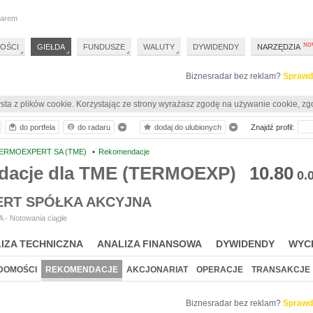
darem
OŚCI
GIEŁDA
FUNDUSZE
WALUTY
DYWIDENDY
NARZĘDZIA
Biznesradar bez reklam?
Sprawd
sta z plików cookie. Korzystając ze strony wyrażasz zgodę na używanie cookie, zg
do portfela
do radaru
dodaj do ulubionych
Znajdź profil:
ERMOEXPERT SA (TME)
•
Rekomendacje
acje dla TME (TERMOEXP)
10.80
0.
RT SPÓŁKA AKCYJNA
 - Notowania ciągłe
IZA TECHNICZNA
ANALIZA FINANSOWA
DYWIDENDY
WYC
DOMOŚCI
REKOMENDACJE
AKCJONARIAT
OPERACJE
TRANSAKCJE
Biznesradar bez reklam?
Sprawd