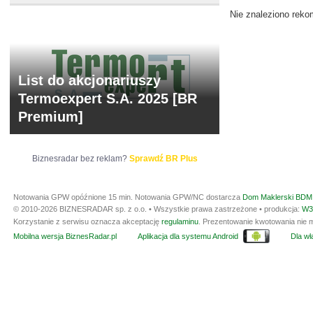
Nie znaleziono reko
List do akcjonariuszy
Termoexpert S.A. 2025 [BR
Premium]
Biznesradar bez reklam?
Sprawdź BR Plus
Notowania GPW opóźnione 15 min.
Notowania GPW/NC dostarcza
Dom Maklerski BDM 
© 2010-2026 BIZNESRADAR sp. z o.o. • Wszystkie prawa zastrzeżone • produkcja:
W3
Korzystanie z serwisu oznacza akceptację
regulaminu
. Prezentowanie kwotowania nie m
Mobilna wersja BiznesRadar.pl
Aplikacja dla systemu Android
Dla wła