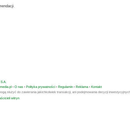
mendacji.
S.A.
media.pl
•
O nas
•
Polityka prywatności
•
Regulamin
•
Reklama
•
Kontakt
ogą służyć do zawierania jakichkolwiek transakcji, ani podejmowania decyzji inwestycyjnych
ścicieli witryn