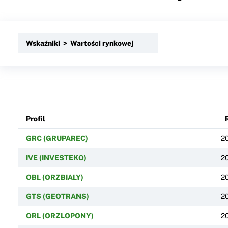
Wskaźniki > Wartości rynkowej
Profil
GRC (GRUPAREC)
2
IVE (INVESTEKO)
2
OBL (ORZBIALY)
2
GTS (GEOTRANS)
2
ORL (ORZLOPONY)
2