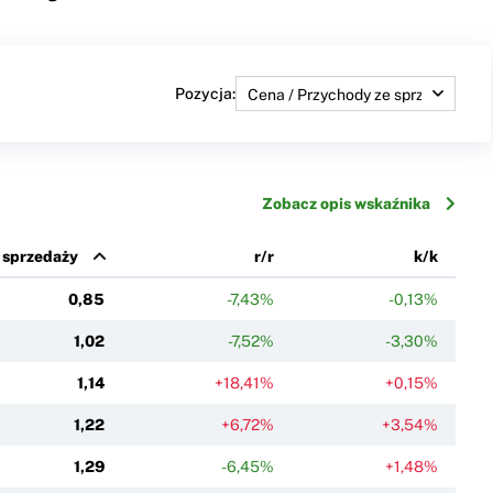
Pozycja:
Zobacz opis wskaźnika
 sprzedaży
r/r
k/k
0,85
-7,43%
-0,13%
1,02
-7,52%
-3,30%
1,14
+18,41%
+0,15%
1,22
+6,72%
+3,54%
1,29
-6,45%
+1,48%