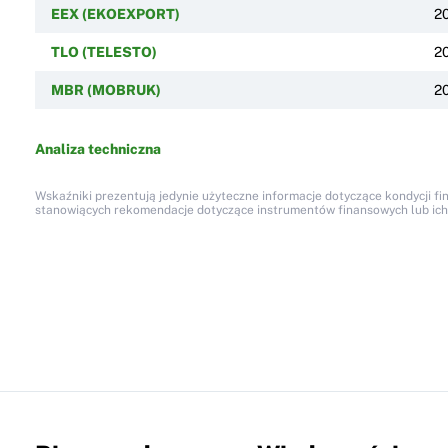
EEX (EKOEXPORT)
2
TLO (TELESTO)
2
MBR (MOBRUK)
2
Analiza techniczna
Wskaźniki prezentują jedynie użyteczne informacje dotyczące kondycji fi
stanowiących rekomendacje dotyczące instrumentów finansowych lub ich em