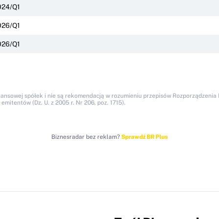
024/Q1
026/Q1
026/Q1
nansowej spółek i nie są rekomendacją w rozumieniu przepisów Rozporządzenia M
itentów (Dz. U. z 2005 r. Nr 206, poz. 1715).
Biznesradar bez reklam?
Sprawdź BR Plus