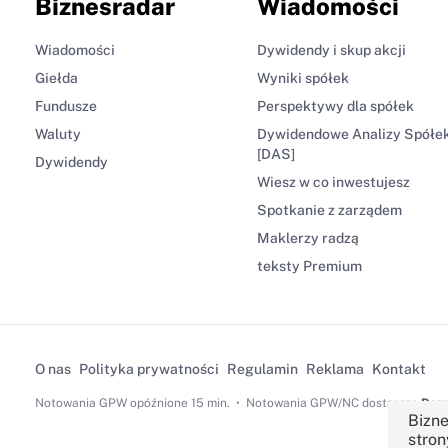
Biznesradar
Wiadomości
Wiadomości
Dywidendy i skup akcji
Giełda
Wyniki spółek
Fundusze
Perspektywy dla spółek
Waluty
Dywidendowe Analizy Spółe
[DAS]
Dywidendy
Wiesz w co inwestujesz
Spotkanie z zarządem
Maklerzy radzą
teksty Premium
O nas
Polityka prywatności
Regulamin
Reklama
Kontakt
Notowania GPW
opóźnione 15 min.
Notowania GPW/NC dostarcza
Dom 
Bizne
stron