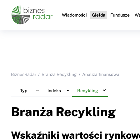
Wiadomości
Giełda
Fundusze
Wa
BiznesRadar
Branża Recykling
Analiza finansowa
Typ
Indeks
Recykling
Branża Recykling
Wskaźniki wartości rynkowe