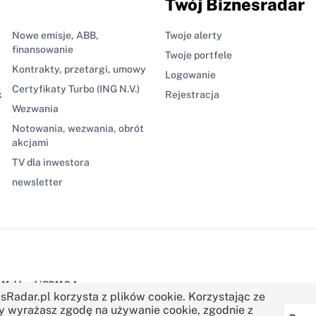
Twój Biznesradar
Nowe emisje, ABB,
Twoje alerty
finansowanie
Twoje portfele
Kontrakty, przetargi, umowy
Logowanie
Certyfikaty Turbo (ING N.V.)
k
Rejestracja
Wezwania
Notowania, wezwania, obrót
akcjami
TV dla inwestora
newsletter
Maklerski BDM S.A.
sRadar.pl korzysta z plików cookie. Korzystając ze
y wyrażasz zgodę na używanie cookie, zgodnie z