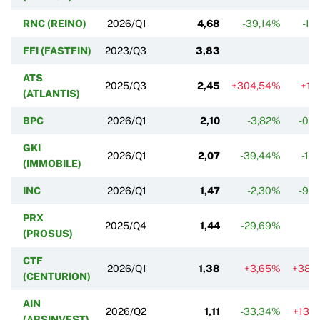
RNC (REINO)
2026/Q1
4,68
-39,14%
-1,
FFI (FASTFIN)
2023/Q3
3,83
ATS
2025/Q3
2,45
+304,54%
+1,
(ATLANTIS)
BPC
2026/Q1
2,10
-3,82%
-0,
GKI
2026/Q1
2,07
-39,44%
-1,
(IMMOBILE)
INC
2026/Q1
1,47
-2,30%
-9,
PRX
2025/Q4
1,44
-29,69%
(PROSUS)
CTF
2026/Q1
1,38
+3,65%
+38,
(CENTURION)
AIN
2026/Q2
1,11
-33,34%
+13,
(ABSINVEST)