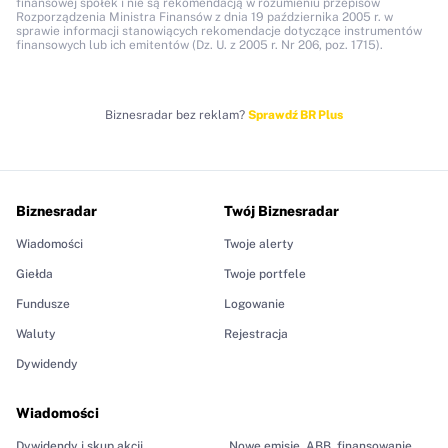
finansowej spółek i nie są rekomendacją w rozumieniu przepisów
Rozporządzenia Ministra Finansów z dnia 19 października 2005 r. w
sprawie informacji stanowiących rekomendacje dotyczące instrumentów
finansowych lub ich emitentów (Dz. U. z 2005 r. Nr 206, poz. 1715).
Biznesradar bez reklam?
Sprawdź BR Plus
Biznesradar
Twój Biznesradar
Wiadomości
Twoje alerty
Giełda
Twoje portfele
Fundusze
Logowanie
Waluty
Rejestracja
Dywidendy
Wiadomości
Dywidendy i skup akcji
Nowe emisje, ABB, finansowanie