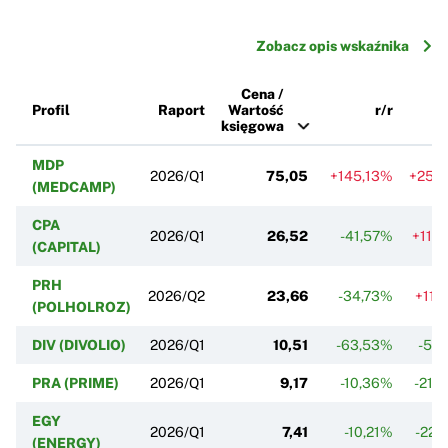
Zobacz opis wskaźnika
Cena /
Profil
Raport
Wartość
r/r
księgowa
MDP
2026/Q1
75,05
+145,13%
+25,
(MEDCAMP)
CPA
2026/Q1
26,52
-41,57%
+11,
(CAPITAL)
PRH
2026/Q2
23,66
-34,73%
+11,
(POLHOLROZ)
DIV (DIVOLIO)
2026/Q1
10,51
-63,53%
-5,
PRA (PRIME)
2026/Q1
9,17
-10,36%
-21,
EGY
2026/Q1
7,41
-10,21%
-22,
(ENERGY)