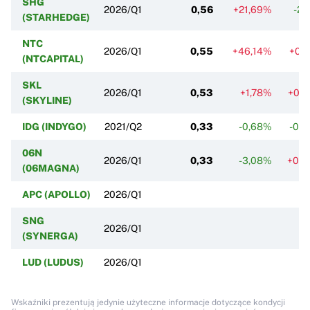
SHG
2026/Q1
0,56
+21,69%
-2,
(STARHEDGE)
NTC
2026/Q1
0,55
+46,14%
+0,
(NTCAPITAL)
SKL
2026/Q1
0,53
+1,78%
+0,
(SKYLINE)
IDG (INDYGO)
2021/Q2
0,33
-0,68%
-0,
06N
2026/Q1
0,33
-3,08%
+0,
(06MAGNA)
APC (APOLLO)
2026/Q1
SNG
2026/Q1
(SYNERGA)
LUD (LUDUS)
2026/Q1
Wskaźniki prezentują jedynie użyteczne informacje dotyczące kondycji