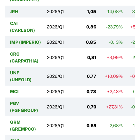
JRH
2026/Q1
1,05
-14,08%
-3,
CAI
2026/Q1
0,86
-23,79%
+5,
(CARLSON)
IMP (IMPERIO)
2026/Q1
0,85
-0,13%
-2,
CRC
2026/Q1
0,81
+3,99%
-2,
(CARPATHIA)
UNF
2026/Q1
0,77
+10,09%
+0,
(UNFOLD)
MCI
2026/Q1
0,73
+2,43%
-0,
PGV
2026/Q1
0,70
+27,31%
-0,
(PGFGROUP)
GRM
2026/Q1
0,69
-2,68%
-1,
(GREMPCO)