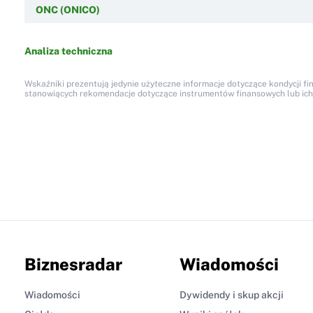
ONC (ONICO)
Analiza techniczna
Wskaźniki prezentują jedynie użyteczne informacje dotyczące kondycji fi
stanowiących rekomendacje dotyczące instrumentów finansowych lub ich em
Biznesradar
Wiadomości
Wiadomości
Dywidendy i skup akcji