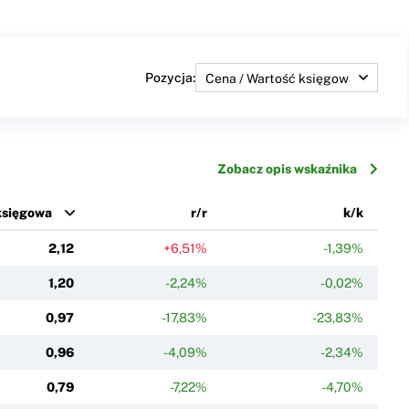
Pozycja:
Zobacz opis wskaźnika
księgowa
r/r
k/k
2,12
+6,51%
-1,39%
1,20
-2,24%
-0,02%
0,97
-17,83%
-23,83%
0,96
-4,09%
-2,34%
0,79
-7,22%
-4,70%