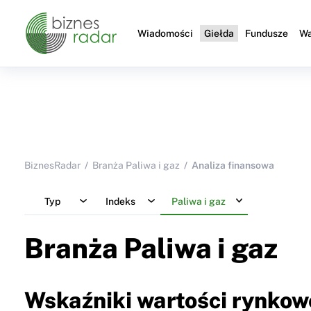
Wiadomości
Giełda
Fundusze
Wa
BiznesRadar
Branża Paliwa i gaz
Analiza finansowa
Typ
Indeks
Paliwa i gaz
Branża Paliwa i gaz
Wskaźniki wartości rynkow