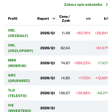
Zobacz opis wskaźnika
Cena /
Profil
Raport
r/r
k/k
Zysk
OBL
2026/Q1
11,48
+83,78%
+28,84%
(ORZBIALY)
ORL
2026/Q1
82,64
+81,07%
(ORZLOPONY)
MBR
2026/Q1
74,87
+289,23%
-17,42%
(MOBRUK)
GRC
2026/Q1
14,80
+17,12%
+12,60%
(GRUPAREC)
TLO
2026/Q1
136,67
+39,88%
-48,21%
(TELESTO)
IVE
2026/Q1
(INVESTEKO)