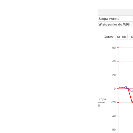
Stopa zwrotu
W stosunku do WIG
Okres:
1m
60
40
20
0
Stopa
zwrotu
-20
%
-40
-60