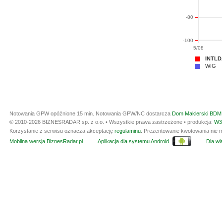
-80
-100
5/08
INTLD
WIG
Notowania GPW opóźnione 15 min.
Notowania GPW/NC dostarcza
Dom Maklerski BDM 
© 2010-2026 BIZNESRADAR sp. z o.o. • Wszystkie prawa zastrzeżone • produkcja:
W3
Korzystanie z serwisu oznacza akceptację
regulaminu
. Prezentowanie kwotowania nie m
Mobilna wersja BiznesRadar.pl
Aplikacja dla systemu Android
Dla wła