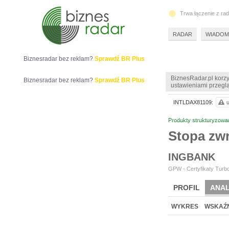
Trwa łączenie z ra
RADAR
WIADOM
Biznesradar bez reklam?
Sprawdź BR Plus
BiznesRadar.pl korzy
Biznesradar bez reklam?
Sprawdź BR Plus
ustawieniami przeglą
INTLDAX81109:
u
Produkty strukturyzowa
Stopa zw
INGBANK
GPW - Certyfikaty Turbo
PROFIL
ANAL
WYKRES
WSKAŹN