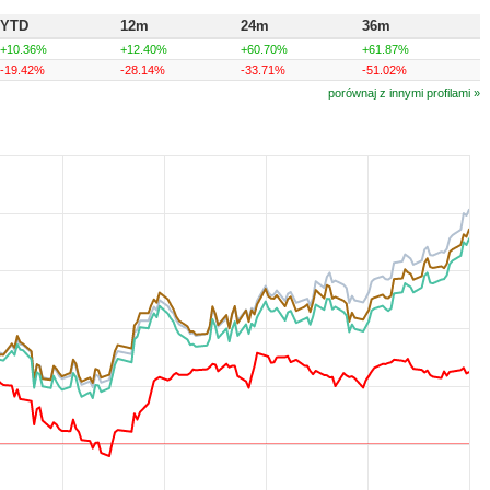
YTD
12m
24m
36m
+10.36%
+12.40%
+60.70%
+61.87%
-19.42%
-28.14%
-33.71%
-51.02%
porównaj z innymi profilami »