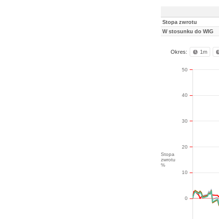
Stopa zwrotu
W stosunku do WIG
Okres:
1m
50
40
30
20
Stopa
zwrotu
%
10
0