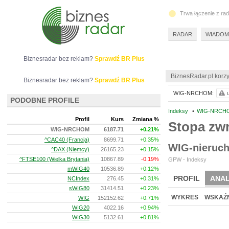
Trwa łączenie z ra
RADAR
WIADOM
Biznesradar bez reklam?
Sprawdź BR Plus
BiznesRadar.pl korzy
Biznesradar bez reklam?
Sprawdź BR Plus
WIG-NRCHOM:
PODOBNE PROFILE
Indeksy
•
WIG-NRCHOM
Profil
Kurs
Zmiana %
Stopa z
WIG-NRCHOM
6187.71
+0.21%
^CAC40 (Francja)
8699.71
+0.35%
WIG-nieruc
^DAX (Niemcy)
26165.23
+0.15%
^FTSE100 (Wielka Brytania)
10867.89
-0.19%
GPW - Indeksy
mWIG40
10536.89
+0.12%
PROFIL
ANAL
NCIndex
276.45
+0.31%
sWIG80
31414.51
+0.23%
WYKRES
WSKAŹN
WIG
152152.62
+0.71%
WIG20
4022.16
+0.94%
WIG30
5132.61
+0.81%