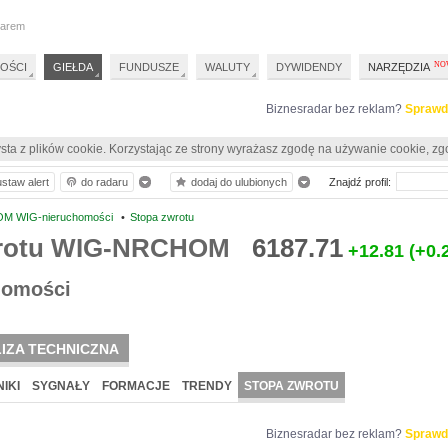
darem
OŚCI
GIEŁDA
FUNDUSZE
WALUTY
DYWIDENDY
NARZĘDZIA
Biznesradar bez reklam?
Sprawd
sta z plików cookie. Korzystając ze strony wyrażasz zgodę na używanie cookie, zg
ustaw alert
do radaru
dodaj do ulubionych
Znajdź profil:
 WIG-nieruchomości
•
Stopa zwrotu
wrotu WIG-NRCHOM
6187.71
+12.81
(+0.
homości
IZA TECHNICZNA
IKI
SYGNAŁY
FORMACJE
TRENDY
STOPA ZWROTU
Biznesradar bez reklam?
Sprawd