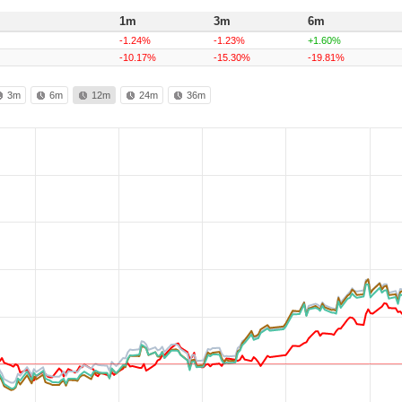
1m
3m
6m
-1.24%
-1.23%
+1.60%
-10.17%
-15.30%
-19.81%
3m
6m
12m
24m
36m