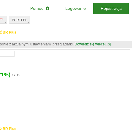
Pomoc
Logowanie
Rejestracja
PORTFEL
ź BR Plus
odnie z aktualnymi ustawieniami przeglądarki.
Dowiedz się więcej.
[x]
21%)
17:15
ź BR Plus