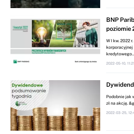
BNP Parib
poziomie 
W I kw. 2022 
korporacyjnej
kredytowego..
2022-05-10, 11:2
Dywidend
Podobnie jak 
zł na akcję. 
2022-03-25, 12: