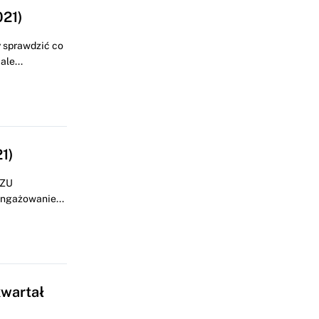
021)
y sprawdzić co
le...
1)
PZU
angażowanie...
kwartał