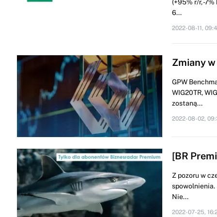
(+95% r/r, -7%
6...
2022-08-11, 09:
Zmiany w 
GPW Benchmark 
WIG20TR, WIG
zostaną...
2022-08-02, 09
[BR Premi
Z pozoru w cz
spowolnienia. 
Nie...
2022-07-25, 16: