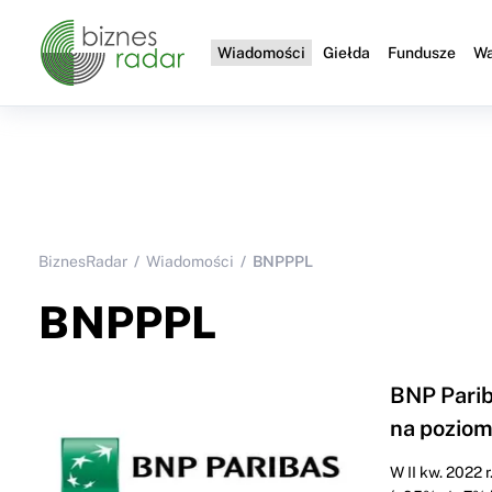
Wiadomości
Giełda
Fundusze
Wa
BiznesRadar
Wiadomości
BNPPPL
BNPPPL
BNP Parib
na poziom
W II kw. 2022