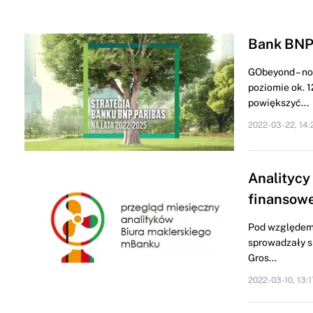
Bank BNP 
GObeyond – no
poziomie ok. 
powiększyć...
2022-03-22, 14:
Analitycy
finansowe
Pod względem 
sprowadzały s
Gros...
2022-03-10, 13:1