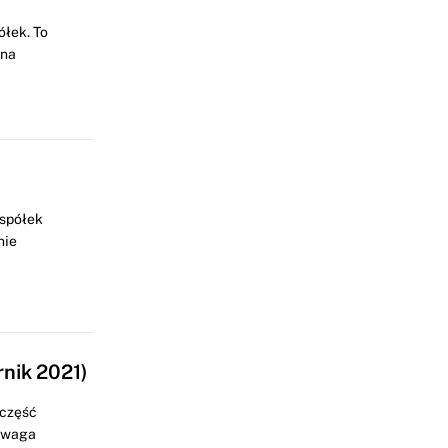
ółek. To
ona
 spółek
nie
rnik 2021)
 część
zewaga