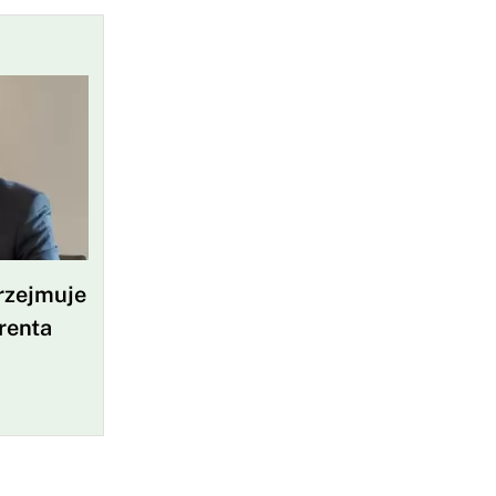
rzejmuje
renta