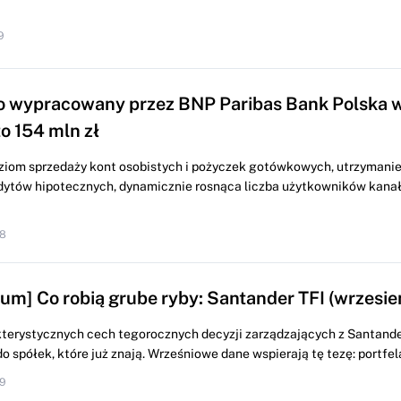
9
o wypracowany przez BNP Paribas Bank Polska w 
o 154 mln zł
iom sprzedaży kont osobistych i pożyczek gotówkowych, utrzymani
dytów hipotecznych, dynamicznie rosnąca liczba użytkowników kana
48
um] Co robią grube ryby: Santander TFI (wrzesie
kterystycznych cech tegorocznych decyzji zarządzających z Santander
o spółek, które już znają. Wrześniowe dane wspierają tę tezę: portfela
39