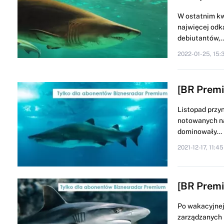
W ostatnim kwa
najwięcej odk
debiutantów,..
2022-01-25, 15:
[BR Premi
Listopad przy
notowanych na
dominowały...
2021-12-17, 11:45
[BR Premi
Po wakacyjnej
zarządzanych 