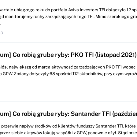
rtale ubiegłego roku do portfela Aviva Investors TFI dołączyło 12 sp
ąd monitorujemy ruchy zarządzających tego TFI. Mimo szerokiego gr
.
33
um] Co robią grube ryby: PKO TFI (listopad 2021)
niósł największą od marca aktywność zarządzających PKO TFI wobec
 GPW. Zmiany dotyczyły 68 spośród 112 składników, przy czym wyraź
um] Co robią grube ryby: Santander TFI (paździe
 przerwie napływ środków od klientów funduszy Santander TFI, które
przez siebie aktywów lokują w spółki z GPW, ponownie ożył. Stąd pr