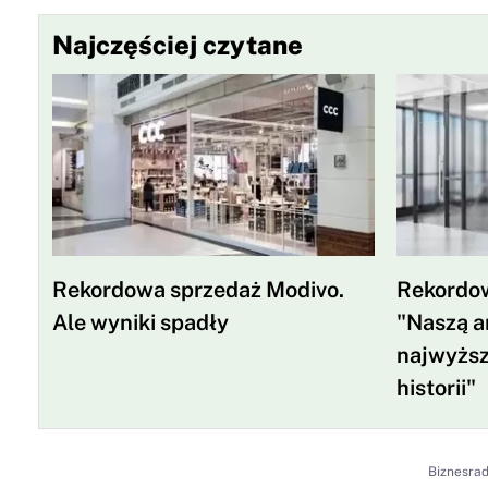
Najczęściej czytane
Rekordowa sprzedaż Modivo.
Rekordow
Ale wyniki spadły
"Naszą am
najwyższ
historii"
Biznesra