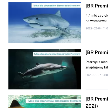
[BR Premi
4,4 mld zł ul
na warszawskie
2022-02-04, 11:
[BR Premi
Patrząc z niec
znajdujemy ki
2022-01-27, 14:
[BR Premiu
2021)