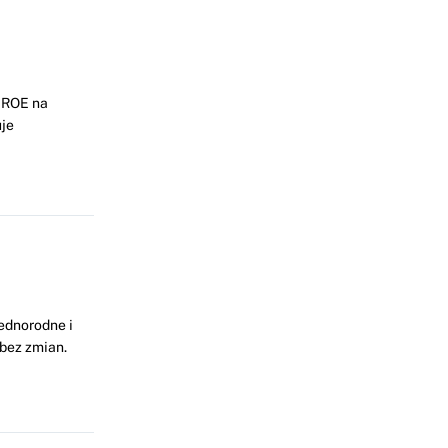
 ROE na
je
ednorodne i
bez zmian.