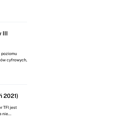
III
e poziomu
łów cyfrowych,
ń 2021)
 TFI jest
 nie...