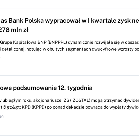
as Bank Polska wypracował w I kwartale zysk ne
278 mln zł
r. Grupa Kapitałowa BNP (BNPPPL) dynamicznie rozwijała się w obsza
 i detalicznej, notując w obu tych segmentach dwucyfrowe wzrosty po
.
1
owe podsumowanie 12. tygodnia
w ubiegłym roku, akcjonariusze IZS (IZOSTAL) mogą otrzymać dywide
&gt;&gt;&gt; KPD (KPPD) po ponad dekadzie powraca do wypłaty dywide
49