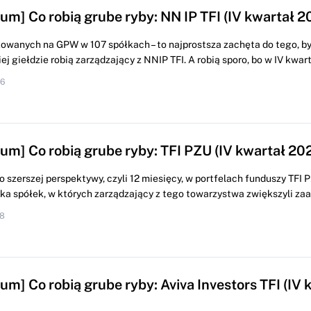
um] Co robią grube ryby: NN IP TFI (IV kwartał 2
okowanych na GPW w 107 spółkach – to najprostsza zachęta do tego, b
j giełdzie robią zarządzający z NNIP TFI. A robią sporo, bo w IV kwarta
06
um] Co robią grube ryby: TFI PZU (IV kwartał 202
o szerszej perspektywy, czyli 12 miesięcy, w portfelach funduszy TFI 
lka spółek, w których zarządzający z tego towarzystwa zwiększyli za
08
m] Co robią grube ryby: Aviva Investors TFI (IV 