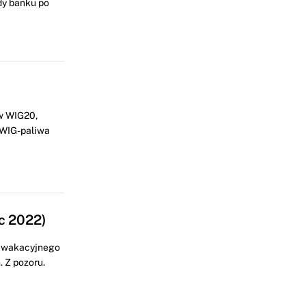
dy banku po
ów WIG20,
 WIG-paliwa
c 2022)
y wakacyjnego
 Z pozoru.