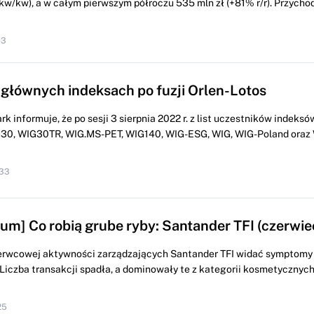
 kw/kw), a w całym pierwszym półroczu 535 mln zł (+81% r/r). Przycho
43
głównych indeksach po fuzji Orlen-Lotos
informuje, że po sesji 3 sierpnia 2022 r. z list uczestników indeks
30, WIG30TR, WIG.MS-PET, WIG140, WIG-ESG, WIG, WIG-Poland oraz
:33
um] Co robią grube ryby: Santander TFI (czerwie
erwcowej aktywności zarządzających Santander TFI widać symptom
Liczba transakcji spadła, a dominowały te z kategorii kosmetycznych.
25