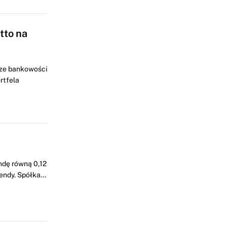
tto na
rze bankowości
rtfela
ndę równą 0,12
ndy. Spółka...