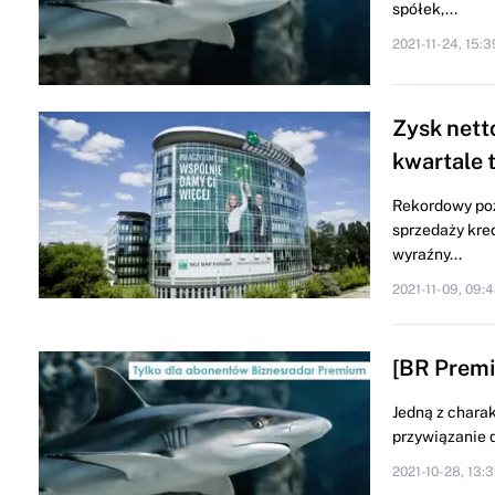
spółek,...
2021-11-24, 15:3
Zysk nett
kwartale t
Rekordowy poz
sprzedaży kre
wyraźny...
2021-11-09, 09:
[BR Premi
Jedną z chara
przywiązanie d
2021-10-28, 13: