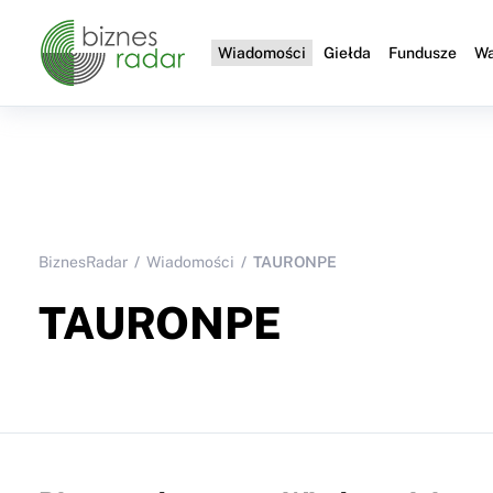
Wiadomości
Giełda
Fundusze
Wa
BiznesRadar
Wiadomości
TAURONPE
TAURONPE