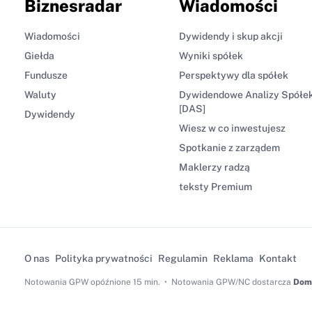
Biznesradar
Wiadomości
Wiadomości
Dywidendy i skup akcji
Giełda
Wyniki spółek
Fundusze
Perspektywy dla spółek
Waluty
Dywidendowe Analizy Spółe
[DAS]
Dywidendy
Wiesz w co inwestujesz
Spotkanie z zarządem
Maklerzy radzą
teksty Premium
O nas
Polityka prywatności
Regulamin
Reklama
Kontakt
Notowania GPW
opóźnione 15 min.
Notowania GPW/NC dostarcza
Dom 