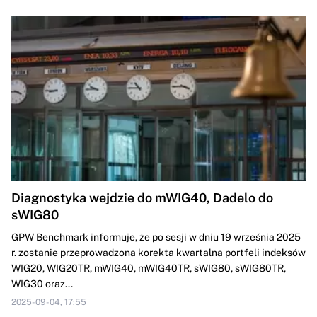
Diagnostyka wejdzie do mWIG40, Dadelo do
sWIG80
GPW Benchmark informuje, że po sesji w dniu 19 września 2025
r. zostanie przeprowadzona korekta kwartalna portfeli indeksów
WIG20, WIG20TR, mWIG40, mWIG40TR, sWIG80, sWIG80TR,
WIG30 oraz...
2025-09-04, 17:55