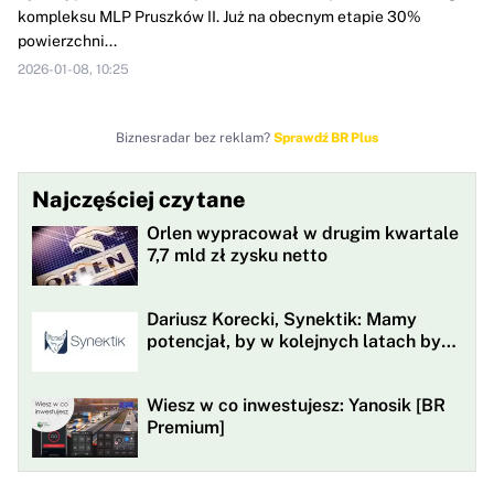
kompleksu MLP Pruszków II. Już na obecnym etapie 30%
powierzchni...
2026-01-08, 10:25
Biznesradar bez reklam?
Sprawdź BR Plus
Najczęściej czytane
Orlen wypracował w drugim kwartale
7,7 mld zł zysku netto
Dariusz Korecki, Synektik: Mamy
potencjał, by w kolejnych latach być
w awangardzie rewolucji
technologicznej opieki zdrowotnej
Wiesz w co inwestujesz: Yanosik [BR
Premium]