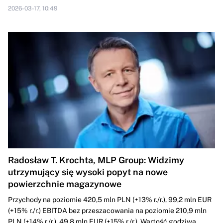
2026-03-17, 10:49
Radosław T. Krochta, MLP Group: Widzimy
utrzymujący się wysoki popyt na nowe
powierzchnie magazynowe
Przychody na poziomie 420,5 mln PLN (+13% r./r.), 99,2 mln EUR
(+15% r./r.) EBITDA bez przeszacowania na poziomie 210,9 mln
PLN (+14% r./r.), 49,8 mln EUR (+15% r./r.), Wartość godziwa...