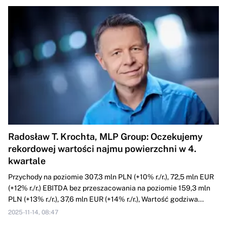
Radosław T. Krochta, MLP Group: Oczekujemy
rekordowej wartości najmu powierzchni w 4.
kwartale
Przychody na poziomie 307,3 mln PLN (+10% r./r.), 72,5 mln EUR
(+12% r./r.) EBITDA bez przeszacowania na poziomie 159,3 mln
PLN (+13% r./r.), 37,6 mln EUR (+14% r./r.), Wartość godziwa...
2025-11-14, 08:47