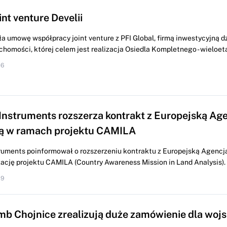
int venture Develii
a umowę współpracy joint venture z PFI Global, firmą inwestycyjną dz
chomości, której celem jest realizacja Osiedla Kompletnego - wieloet
56
Instruments rozszerza kontrakt z Europejską Ag
ą w ramach projektu CAMILA
ruments poinformował o rozszerzeniu kontraktu z Europejską Agenc
zację projektu CAMILA (Country Awareness Mission in Land Analysis).
39
mb Chojnice zrealizują duże zamówienie dla woj