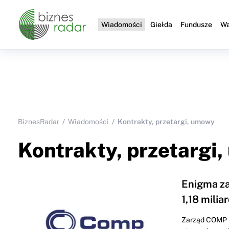
Wiadomości
Giełda
Fundusze
Wa
BiznesRadar
Wiadomości
Kontrakty, przetargi, umowy
Kontrakty, przetargi
Enigma z
1,18 milia
Zarząd COMP S