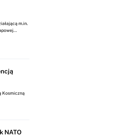
iałającą m.in.
apowej...
encją
ją Kosmiczną
sk NATO