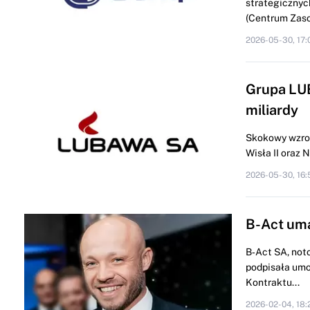
strategicznyc
(Centrum Zaso
2026-05-30, 17:
Grupa LUB
miliardy
Skokowy wzros
Wisła II oraz
2026-05-30, 16:
B-Act uma
B‑Act SA, not
podpisała umo
Kontraktu...
2026-02-04, 18: