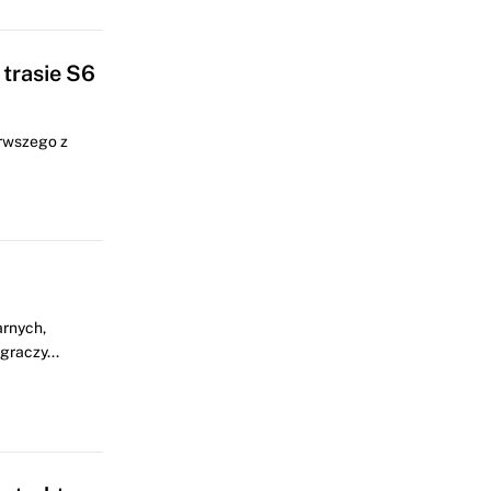
trasie S6
erwszego z
arnych,
graczy...