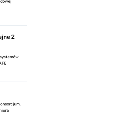
odowej
ejne 2
a systemów
SAFE
konsorcjum,
niera