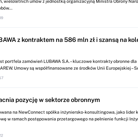
h, wieloletnich umów z jednostką organizacyjną Ministra Obrony Nar
bów...
09
AWA z kontraktem na 586 mln zł i szansą na kol
t portfela zamówień LUBAWA S.A. – kluczowe kontrakty obronne dl
 NAREW. Umowy są współfinansowane ze środków Unii Europejskiej – 
57
cnia pozycję w sektorze obronnym
owana na NewConnect spółka inżyniersko‑konsultingowa, jako lider 
wę w ramach postępowania przetargowego na pełnienie funkcji Inży
22