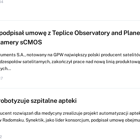
34
podpisał umowę z Teplice Observatory and Plane
kamery sCMOS
ruments S.A., notowany na GPW największy polski producent satelitó
dzespołów satelitarnych, zakończył prace nad nową linią produktową
ych...
37
robotyzuje szpitalne apteki
ucent rozwiązań dla medycyny zrealizuje projekt automatyzacji aptek
Radomsku. Synektik, jako lider konsorcjum, podpisał umowę obejm
2