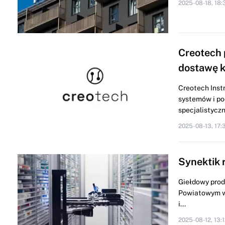
2025-08-18, 18:
Creotech 
dostawę 
Creotech Inst
systemów i po
specjalistyczn
2025-08-13, 17:
Synektik 
Giełdowy prod
Powiatowym w 
i...
2025-08-12, 13:1