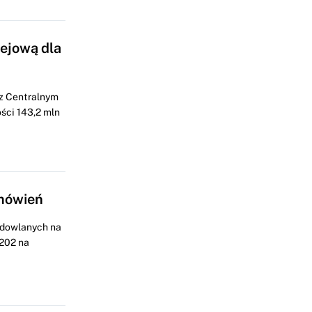
ejową dla
 z Centralnym
ści 143,2 mln
amówień
udowlanych na
 202 na