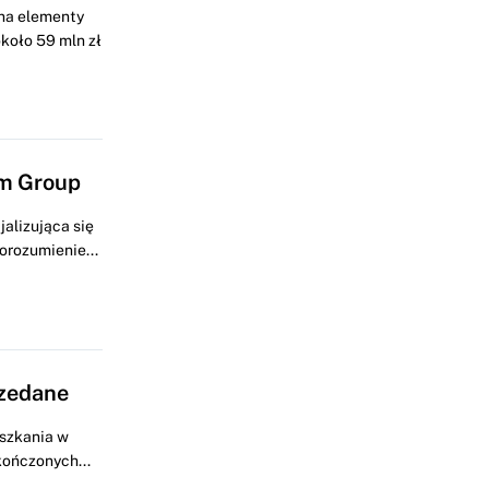
na elementy
koło 59 mln zł
um Group
alizująca się
orozumienie...
rzedane
eszkania w
kończonych...