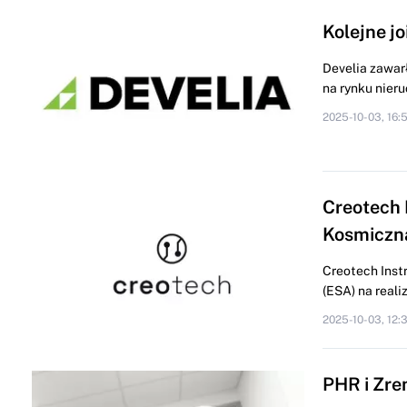
Kolejne jo
Develia zawarł
na rynku nieru
2025-10-03, 16:
Creotech 
Kosmiczn
Creotech Inst
(ESA) na reali
2025-10-03, 12:
PHR i Zre