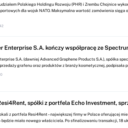
udziałem Polskiego Holdingu Rozwoju (PHR) i Zrembu Chojnice wyko
sportowych dla wojsk NATO. Maksymalna wartość zamówienia sięga o
42
r Enterprise S.A. kończy współpracę ze Spectr
erprise S.A. (dawniej Advanced Graphene Products S.A.), spółka specj
sprzedaży grafenu oraz produktów z branży kosmetycznej, podpisała p
20
Resi4Rent, spółki z portfela Echo Investment, sp
kali z portfela Resi4Rent – największej firmy w Polsce oferującej mi
będzie miało nowego właściciela. Po sfinalizowaniu transakcji, 18 u