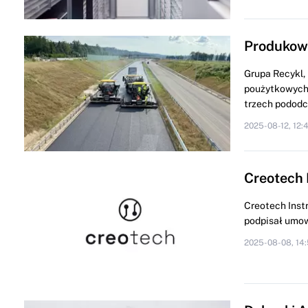
Produkowa
Grupa Recykl
poużytkowych 
trzech pododci
2025-08-12, 12:
Creotech 
Creotech Inst
podpisał umowę
2025-08-08, 14