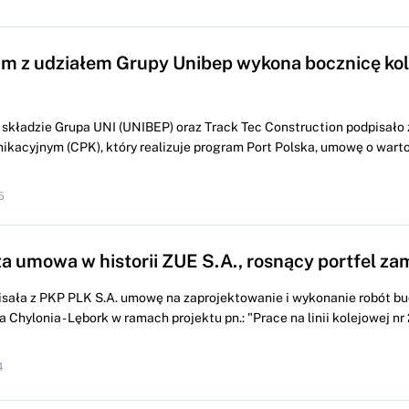
m z udziałem Grupy Unibep wykona bocznicę kol
składzie Grupa UNI (UNIBEP) oraz Track Tec Construction podpisało
kacyjnym (CPK), który realizuje program Port Polska, umowę o warto
5
a umowa w historii ZUE S.A., rosnący portfel z
isała z PKP PLK S.A. umowę na zaprojektowanie i wykonanie robót b
 Chylonia - Lębork w ramach projektu pn.: "Prace na linii kolejowej nr
4