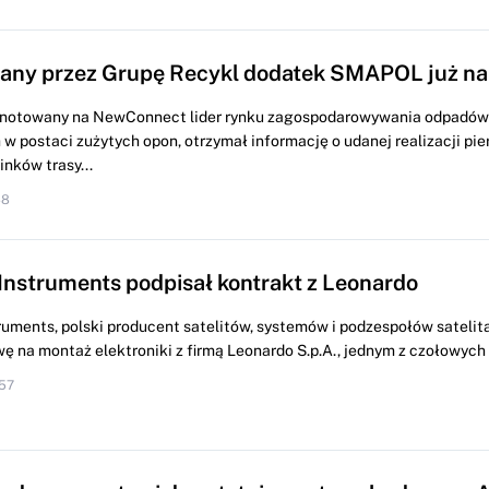
ny przez Grupę Recykl dodatek SMAPOL już na 
, notowany na NewConnect lider rynku zagospodarowywania odpadów
w postaci zużytych opon, otrzymał informację o udanej realizacji pi
nków trasy...
48
Instruments podpisał kontrakt z Leonardo
ruments, polski producent satelitów, systemów i podzespołów satelit
 na montaż elektroniki z firmą Leonardo S.p.A., jednym z czołowych 
:57