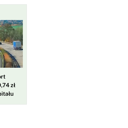
rt
,74 zł
pitału