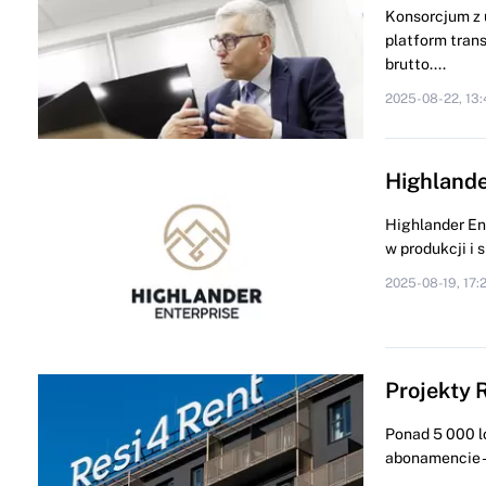
Konsorcjum z 
platform tran
brutto....
2025-08-22, 13:
Highlande
Highlander Ent
w produkcji i 
2025-08-19, 17:
Projekty 
Ponad 5 000 lo
abonamencie – 