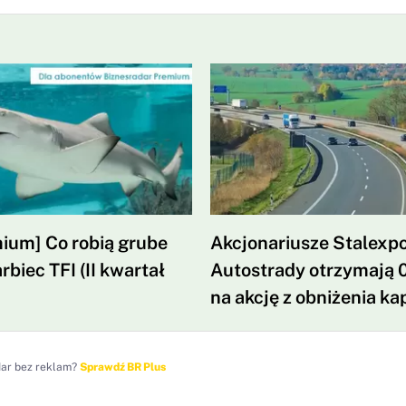
ium] Co robią grube
Akcjonariusze Stalexpo
rbiec TFI (II kwartał
Autostrady otrzymają 0
na akcję z obniżenia ka
dar bez reklam?
Sprawdź BR Plus