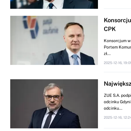
Konsorcju
CPK
Konsorcjum w 
Portem Komuni
zł...
2025-12-16, 19:0
Największ
ZUE S.A. podp
odcinku Gdynia
odcinku...
2025-12-16, 12:2