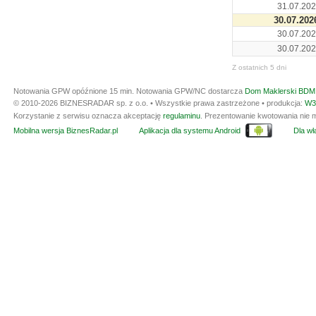
31.07.202
30.07.202
30.07.202
30.07.202
Z ostatnich 5 dni
Notowania GPW opóźnione 15 min.
Notowania GPW/NC dostarcza
Dom Maklerski BDM 
© 2010-2026 BIZNESRADAR sp. z o.o. • Wszystkie prawa zastrzeżone • produkcja:
W3
Korzystanie z serwisu oznacza akceptację
regulaminu
. Prezentowanie kwotowania nie m
Mobilna wersja BiznesRadar.pl
Aplikacja dla systemu Android
Dla wła