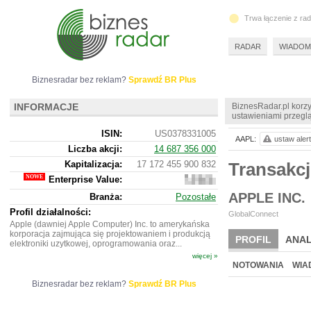
Trwa łączenie z ra
RADAR
WIADOM
Biznesradar bez reklam?
Sprawdź BR Plus
INFORMACJE
BiznesRadar.pl korzy
ustawieniami przeglą
ISIN:
US0378331005
AAPL:
ustaw alert
Liczba akcji:
14 687 356 000
Kapitalizacja:
17 172 455 900 832
Transakc
Enterprise Value:
17
311 396
APPLE INC.
Branża:
Pozostałe
694
432
Profil działalności:
GlobalConnect
Apple (dawniej Apple Computer) Inc. to amerykańska
korporacja zajmująca się projektowaniem i produkcją
PROFIL
ANAL
elektroniki uzytkowej, oprogramowania oraz...
więcej »
NOWE
BR LAB
NOTOWANIA
WIA
Biznesradar bez reklam?
Sprawdź BR Plus
ARCHIWUM NOTO