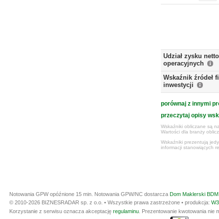
Udział zysku nett
operacyjnych
Wskaźnik źródeł 
inwestycji
porównaj z innymi pr
przeczytaj opisy ws
Wskaźniki obliczane są na
Wartości dla branży obli
Wskaźniki prezentują jed
informacji stanowiących r
Notowania GPW opóźnione 15 min.
Notowania GPW/NC dostarcza
Dom Maklerski BDM 
© 2010-2026 BIZNESRADAR sp. z o.o. • Wszystkie prawa zastrzeżone • produkcja:
W3
Korzystanie z serwisu oznacza akceptację
regulaminu
. Prezentowanie kwotowania nie m