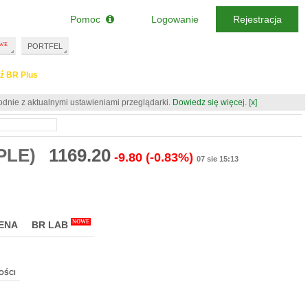
Pomoc
Logowanie
Rejestracja
PORTFEL
ź BR Plus
odnie z aktualnymi ustawieniami przeglądarki.
Dowiedz się więcej.
[x]
PLE)
1169.20
-9.80
(-0.83%)
07 sie 15:13
NOWE
ENA
BR LAB
OŚCI