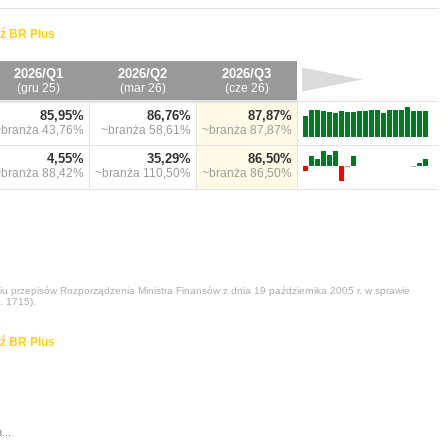
ź BR Plus
2026/Q1
2026/Q2
2026/Q3
(gru 25)
(mar 26)
(cze 26)
85,95%
86,76%
87,87%
~branża
43,76%
~branża
58,61%
~branża
87,87%
4,55%
35,29%
86,50%
~branża
88,42%
~branża
110,50%
~branża
86,50%
niu przepisów Rozporządzenia Ministra Finansów z dnia 19 października 2005 r. w sprawie
. 1715).
ź BR Plus
...