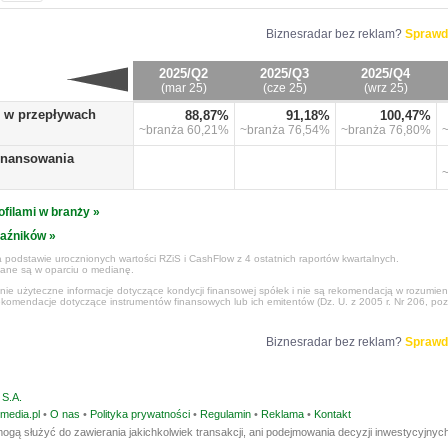
Biznesradar bez reklam?
Sprawd
2025/Q2
2025/Q3
2025/Q4
(mar 25)
(cze 25)
(wrz 25)
o w przepływach
88,87%
91,18%
100,47%
~branża
60,21%
~branża
76,54%
~branża
76,80%
finansowania
ofilami w branży »
kaźników »
 podstawie urocznionych wartości RZiS i CashFlow z 4 ostatnich raportów kwartalnych.
czane są w oparciu o medianę.
ynie użyteczne informacje dotyczące kondycji finansowej spółek i nie są rekomendacją w rozumie
ekomendacje dotyczące instrumentów finansowych lub ich emitentów (Dz. U. z 2005 r. Nr 206, poz
Biznesradar bez reklam?
Sprawd
S.A.
media.pl
•
O nas
•
Polityka prywatności
•
Regulamin
•
Reklama
•
Kontakt
ogą służyć do zawierania jakichkolwiek transakcji, ani podejmowania decyzji inwestycyjnych