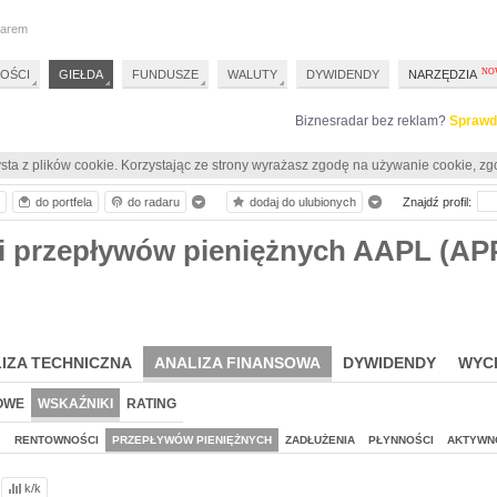
darem
OŚCI
GIEŁDA
FUNDUSZE
WALUTY
DYWIDENDY
NARZĘDZIA
Biznesradar bez reklam?
Sprawd
sta z plików cookie. Korzystając ze strony wyrażasz zgodę na używanie cookie, zg
do portfela
do radaru
dodaj do ulubionych
Znajdź profil:
i przepływów pieniężnych AAPL (AP
IZA TECHNICZNA
ANALIZA FINANSOWA
DYWIDENDY
WYC
OWE
WSKAŹNIKI
RATING
J
RENTOWNOŚCI
PRZEPŁYWÓW PIENIĘŻNYCH
ZADŁUŻENIA
PŁYNNOŚCI
AKTYWN
k/k