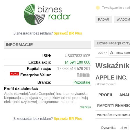
Trwa łączenie z ra
RADAR
WIADOM
Biznesradar bez reklam?
Sprawdź BR Plus
BiznesRadar.pl korzy
INFORMACJE
AAPL:
ustaw alert
ISIN:
US0378331005
Liczba akcji:
14 594 180 000
Wskaźnik
Kapitalizacja:
17 063 514 526 291
Enterprise Value:
17
APPLE INC.
224
Branża:
Pozostałe
916
GlobalConnect
078
Profil działalności:
691
Apple (dawniej Apple Computer) Inc. to amerykańska
PROFIL
ANAL
korporacja zajmująca się projektowaniem i produkcją
elektroniki uzytkowej, oprogramowania oraz...
RAPORTY FINANS
więcej »
WARTOŚCI RYNKOWE
Biznesradar bez reklam?
Sprawdź BR Plus
Dynamika:
r/r