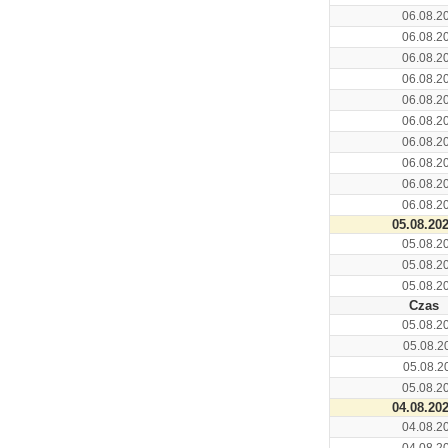
06.08.2
06.08.2
06.08.2
06.08.2
06.08.2
06.08.2
06.08.2
06.08.2
06.08.2
06.08.2
05.08.20
05.08.2
05.08.2
05.08.2
Czas
05.08.2
05.08.2
05.08.2
05.08.2
04.08.20
04.08.2