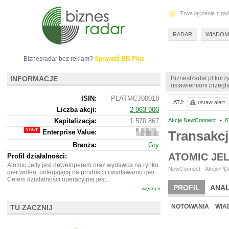
Trwa łączenie z ra
RADAR
WIADOM
Biznesradar bez reklam?
Sprawdź BR Plus
INFORMACJE
BiznesRadar.pl korzy
ustawieniami przeglą
ISIN:
PLATMCJ00018
ATJ:
ustaw alert
Liczba akcji:
2 963 900
Kapitalizacja:
1 570 867
Akcje NewConnect
•
A
Enterprise Value:
Transakc
1
565
Branża:
Gry
867
ATOMIC JE
Profil działalności:
Atomic Jelly jest deweloperem oraz wydawcą na rynku
NewConnect - Akcje/PDA
gier wideo, polegającą na produkcji i wydawaniu gier.
Celem działalności operacyjnej jest...
PROFIL
ANAL
więcej »
NOWE
BR LAB
NOTOWANIA
WIA
TU ZACZNIJ
ARCHIWUM NOTO