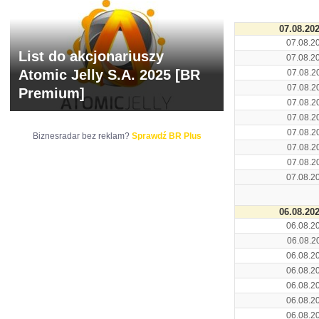
07.08.20
07.08.2
List do akcjonariuszy
07.08.2
Atomic Jelly S.A. 2025 [BR
07.08.2
07.08.2
Premium]
07.08.2
07.08.2
07.08.2
Biznesradar bez reklam?
Sprawdź BR Plus
07.08.2
07.08.2
07.08.2
06.08.20
06.08.2
06.08.2
06.08.2
06.08.2
06.08.2
06.08.2
06.08.2