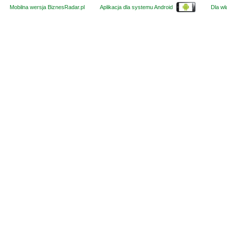
Mobilna wersja BiznesRadar.pl
Aplikacja dla systemu Android
Dla wła