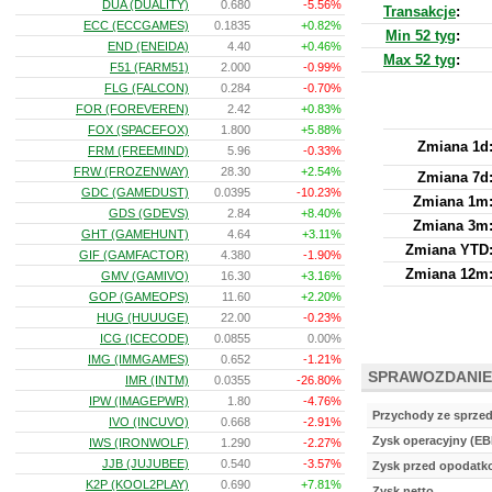
DUA (DUALITY)
0.680
-5.56%
Transakcje
:
ECC (ECCGAMES)
0.1835
+0.82%
Min 52 tyg
:
END (ENEIDA)
4.40
+0.46%
Max 52 tyg
:
F51 (FARM51)
2.000
-0.99%
FLG (FALCON)
0.284
-0.70%
FOR (FOREVEREN)
2.42
+0.83%
FOX (SPACEFOX)
1.800
+5.88%
Zmiana 1d
FRM (FREEMIND)
5.96
-0.33%
FRW (FROZENWAY)
28.30
+2.54%
Zmiana 7d
GDC (GAMEDUST)
0.0395
-10.23%
Zmiana 1m
GDS (GDEVS)
2.84
+8.40%
Zmiana 3m
GHT (GAMEHUNT)
4.64
+3.11%
Zmiana YTD
GIF (GAMFACTOR)
4.380
-1.90%
Zmiana 12m
GMV (GAMIVO)
16.30
+3.16%
GOP (GAMEOPS)
11.60
+2.20%
HUG (HUUUGE)
22.00
-0.23%
ICG (ICECODE)
0.0855
0.00%
IMG (IMMGAMES)
0.652
-1.21%
SPRAWOZDANIE
IMR (INTM)
0.0355
-26.80%
IPW (IMAGEPWR)
1.80
-4.76%
Przychody ze sprze
IVO (INCUVO)
0.668
-2.91%
Zysk operacyjny (EB
IWS (IRONWOLF)
1.290
-2.27%
JJB (JUJUBEE)
0.540
-3.57%
Zysk przed opodat
K2P (KOOL2PLAY)
0.690
+7.81%
Zysk netto