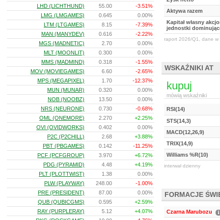
LHD (LICHTHUND)
55.00
-3.51%
Aktywa razem
LMG (LMGAMES)
0.645
0.00%
Kapitał własny akcj
LTM (LTGAMES)
8.15
-7.39%
jednostki dominując
MAN (MANYDEV)
0.616
-2.22%
raport 2026/Q1, dane w 
MGS (MADNETIC)
2.70
0.00%
MLT (MOONLIT)
0.300
0.00%
MMS (MADMIND)
0.318
-1.55%
WSKAŹNIKI AT
MOV (MOVIEGAMES)
6.60
-2.65%
MPS (MEGAPIXEL)
1.70
-12.37%
kupuj
MUN (MUNAR)
0.320
0.00%
mówią wskaźniki
NOB (NOOBZ)
13.50
0.00%
NRS (NEURONE)
0.730
-0.68%
RSI(14)
OML (ONEMORE)
2.270
+2.25%
STS(14,3)
OVI (OVIDWORKS)
0.402
0.00%
MACD(12,26,9)
P2C (P2CHILL)
2.68
+3.88%
TRIX(14,9)
PBT (PBGAMES)
0.142
-11.25%
Williams %R(10)
PCF (PCFGROUP)
3.970
+6.72%
PDG (PYRAMID)
4.48
+4.19%
interwał dzienny
PLT (PLOTTWIST)
1.38
0.00%
PLW (PLAYWAY)
248.00
-1.00%
PRE (PRESIDENT)
87.00
0.00%
FORMACJE ŚW
QUB (QUBICGMS)
0.595
+2.59%
RAY (PURPLERAY)
5.12
+4.07%
Czarna Marubozu