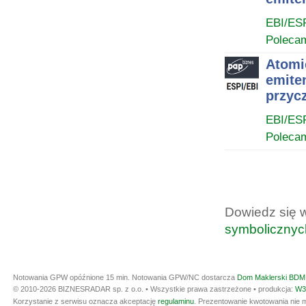
EBI/ES
Poleca
Atomic
emiten
przyc
EBI/ES
Poleca
Dowiedz się 
symbolicznyc
Notowania GPW opóźnione 15 min.
Notowania GPW/NC dostarcza
Dom Maklerski BDM 
© 2010-2026 BIZNESRADAR sp. z o.o. • Wszystkie prawa zastrzeżone • produkcja:
W3
Korzystanie z serwisu oznacza akceptację
regulaminu
. Prezentowanie kwotowania nie m