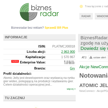
Trwa łączenie z ra
RADAR
WIADOM
Biznesradar bez reklam?
Sprawdź BR Plus
INFORMACJE
BiznesRadar.
zgodę na uży
ISIN:
PLATMCJ00018
Dowiedz się 
Liczba akcji:
2 963 900
Kapitalizacja:
1 570 867
ATJ:
ustaw alert
Enterprise Value:
1
565
Akcje NewConn
Branża:
Gry
867
Profil działalności:
Notowani
Atomic Jelly jest deweloperem oraz wydawcą na rynku
gier wideo, polegającą na produkcji i wydawaniu gier.
ATOMIC JE
Celem działalności operacyjnej jest...
więcej »
NewConnect - Akcje/PDA
TU ZACZNIJ