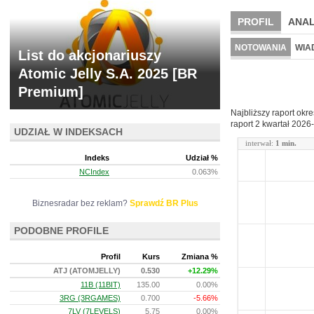
PROFIL
ANAL
NOWE
BR LAB
NOTOWANIA
WIA
List do akcjonariuszy
ARCHIWUM NOTO
Atomic Jelly S.A. 2025 [BR
Premium]
Najbliższy raport okr
raport 2 kwartał
2026-
UDZIAŁ W INDEKSACH
interwał:
1 min.
Indeks
Udział %
NCIndex
0.063%
Biznesradar bez reklam?
Sprawdź BR Plus
PODOBNE PROFILE
Profil
Kurs
Zmiana %
ATJ (ATOMJELLY)
0.530
+12.29%
11B (11BIT)
135.00
0.00%
3RG (3RGAMES)
0.700
-5.66%
7LV (7LEVELS)
5.75
0.00%