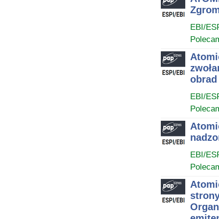
Zgrom
EBI/ES
Poleca
Atomi
zwoła
obrad
EBI/ES
Poleca
Atomi
nadzo
EBI/ES
Poleca
Atomi
stron
Organ
emite