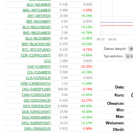
ALG (AIGAMES)
0.748
0.00%
ARG (ARTGAMES)
0.486
-1.62%
ART (ARTIFEX)
20.80
+0.24%
BBT (BOOMBIT)
5.60
0.00%
BCS (BIGCHEESE)
4.79
+4.13%
BKD (BKDGAMES)
2.58
+0.78%
BLO (BLOOBER)
24.00
+1.05%
08:37
09:00
BRP (BLACKROSE)
0.378
+0.53%
Zakres danych:
BTC (BTCSTUDIO)
0.130
-9.72%
CDR (CDPROJEKT)
256.10
+3.06%
Typ wykresu:
l
CFG
1.590
0.00%
CHP (CHERRY)
0.420
-15.32%
CIG (CIGAMES)
2.580
+0.19%
CLA (CONSOLE)
5.90
0.00%
CRB (CARBONSTU)
2.10
+1.94%
Data:
CRJ (CREEPYJAR)
540.00
-0.74%
CWA (CONSOLEW)
3.20
+1.91%
Kurs
:
DDI (DDISTANCE)
0.126
-11.27%
Otwarcie:
DFH (DEFENCEH)
0.4600
+44.20%
Min:
DGE (DRAGOENT)
24.80
+8.30%
Max:
DGS (DEMGAMES)
0.348
+2.35%
Wolumen:
DPG (DARKPOINT)
14.10
+2.17%
DRG (DRAGEUS)
0.912
-2.98%
Obrót: