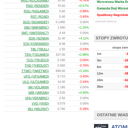
RKG (ROCKGAME)
10.00
-4.76%
Wzrostowa Ważka Do
RND (RENDER)
70.60
+0.57%
Gwiazda Doji Wzros
RSG (RSGAMES)
5.60
-0.88%
Spadkowy Nagrobek 
RST (ROAD)
5.60
-3.45%
interwał dzienny
SGD (SIGMADEF)
0.1480
0.00%
SIM (SIMFABRIC)
1.690
+1.20%
SMT (SIMTERACT)
4.44
0.00%
STOPY ZWROTU
SOK (SONKA)
11.40
+4.11%
STA (STARWARD)
8.08
0.00%
stopa zwr
TBL (TBULL)
1.50
-3.23%
1m
-
TEN (TSGAMES)
107.00
+2.88%
TGS (TRUEGS)
0.190
-2.56%
3m
-2
THD (THEDUST)
0.650
-0.76%
6m
-6
TTWO (TAKETWO)
899.00
+3.16%
12m
-3
UFG (UFGAMES)
0.710
-3.40%
24m
-6
ULG (ULTGAMES)
14.00
-2.44%
36m
-7
VAI (VOLARIA)
1.180
0.00%
VAR (VARSAV)
0.535
+4.90%
VFA (VRFABRIC)
2.56
0.00%
VVD (VIVID)
0.579
0.00%
WLI (WILDINT)
0.790
-5.39%
OSTATNIE WIA
ATOMI