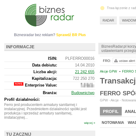
Trwa łączenie z ra
RADAR
WIADOM
Biznesradar bez reklam?
Sprawdź BR Plus
INFORMACJE
BiznesRadar.pl korzy
ustawieniami przeglą
ISIN:
PLFERRO00016
FRO:
ustaw alert
Data debiutu:
14.04.2010
Liczba akcji:
21 242 655
Akcje GPW
•
FERRO S
Kapitalizacja:
722 250 270
Transakc
Enterprise Value:
792
572
FERRO SPÓ
Branża:
Budownictwo
270
Profil działalności:
GPW - Akcje - Notowania
Ferro jest producentem armatury sanitarnej i
instalacyjnej. Przedmiotem działalności spółki jest
PROFIL
ANAL
produkcja i sprzedaż armatury sanitarnej,
instalacyjnej...
WYCENA
BR 
NOTOWANIA
WIA
więcej »
ARCHIWUM NOTO
TU ZACZNIJ