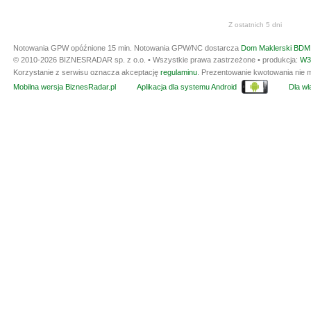
Z ostatnich 5 dni
Notowania GPW opóźnione 15 min.
Notowania GPW/NC dostarcza
Dom Maklerski BDM 
© 2010-2026 BIZNESRADAR sp. z o.o. • Wszystkie prawa zastrzeżone • produkcja:
W3
Korzystanie z serwisu oznacza akceptację
regulaminu
. Prezentowanie kwotowania nie m
Mobilna wersja BiznesRadar.pl
Aplikacja dla systemu Android
Dla wła