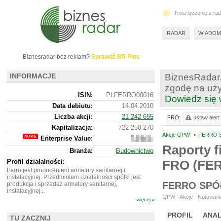
Trwa łączenie z ra
RADAR
WIADOM
Biznesradar bez reklam?
Sprawdź BR Plus
INFORMACJE
BiznesRadar.
zgodę na uży
ISIN:
PLFERRO00016
Dowiedz się 
Data debiutu:
14.04.2010
Liczba akcji:
21 242 655
FRO:
ustaw alert
Kapitalizacja:
722 250 270
Akcje GPW
•
FERRO S
Enterprise Value:
792
572
Raporty f
Branża:
Budownictwo
270
Profil działalności:
FRO (FE
Ferro jest producentem armatury sanitarnej i
instalacyjnej. Przedmiotem działalności spółki jest
FERRO SPÓ
produkcja i sprzedaż armatury sanitarnej,
instalacyjnej...
GPW - Akcje - Notowania
więcej »
PROFIL
ANAL
TU ZACZNIJ