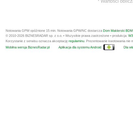
* Wartości oblic
Notowania GPW opóźnione 15 min.
Notowania GPW/NC dostarcza
Dom Maklerski BDM 
© 2010-2026 BIZNESRADAR sp. z o.o. • Wszystkie prawa zastrzeżone • produkcja:
W3
Korzystanie z serwisu oznacza akceptację
regulaminu
. Prezentowanie kwotowania nie m
Mobilna wersja BiznesRadar.pl
Aplikacja dla systemu Android
Dla wła