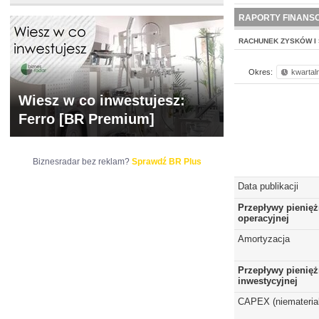
WYCENA
BR 
RAPORTY FINANS
RACHUNEK ZYSKÓW I 
Okres:
kwartal
Wiesz w co inwestujesz:
Ferro [BR Premium]
Biznesradar bez reklam?
Sprawdź BR Plus
Data publikacji
Przepływy pienięż
operacyjnej
Amortyzacja
Przepływy pienięż
inwestycyjnej
CAPEX (niematerial