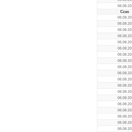
06.08.20
Czas
06.08.20
06.08.20
06.08.20
06.08.20
06.08.20
06.08.20
06.08.20
06.08.20
06.08.20
06.08.20
06.08.20
06.08.20
06.08.20
06.08.20
06.08.20
06.08.20
06.08.20
06.08.20
06.08.20