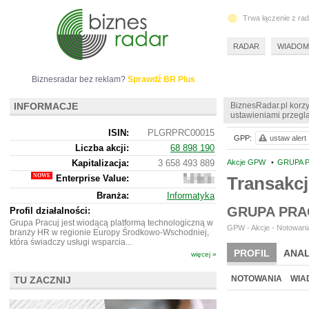
Trwa łączenie z ra
RADAR
WIADOM
Biznesradar bez reklam?
Sprawdź BR Plus
INFORMACJE
BiznesRadar.pl korzy
ustawieniami przeglą
ISIN:
PLGRPRC00015
GPP:
ustaw alert
Liczba akcji:
68 898 190
Kapitalizacja:
3 658 493 889
Akcje GPW
•
GRUPA P
Enterprise Value:
Transakc
3
542
Branża:
Informatyka
388
889
GRUPA PRA
Profil działalności:
Grupa Pracuj jest wiodącą platformą technologiczną w
GPW - Akcje - Notowania
branży HR w regionie Europy Środkowo-Wschodniej,
która świadczy usługi wsparcia...
PROFIL
ANAL
więcej »
WYCENA
BR 
NOTOWANIA
WIA
TU ZACZNIJ
ARCHIWUM NOTO