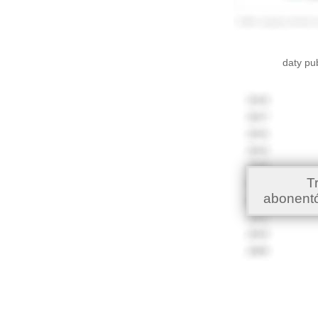
daty pu
T
abonent