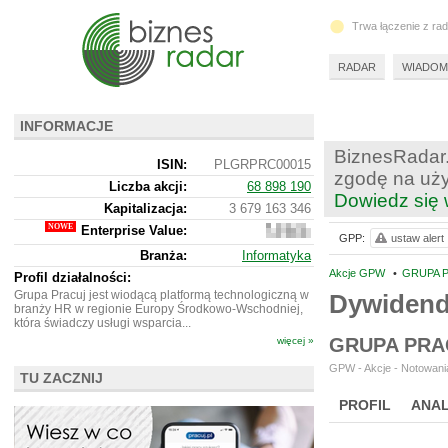
Trwa łączenie z ra
RADAR
WIADOM
INFORMACJE
BiznesRadar.
ISIN:
PLGRPRC00015
zgodę na uży
Liczba akcji:
68 898 190
Dowiedz się 
Kapitalizacja:
3 679 163 346
Enterprise Value:
3
GPP:
ustaw alert
563
Branża:
Informatyka
058
Akcje GPW
•
GRUPA P
346
Profil działalności:
Grupa Pracuj jest wiodącą platformą technologiczną w
Dywiden
branży HR w regionie Europy Środkowo-Wschodniej,
która świadczy usługi wsparcia...
GRUPA PRA
więcej »
GPW - Akcje - Notowania
TU ZACZNIJ
PROFIL
ANAL
WYCENA
BR 