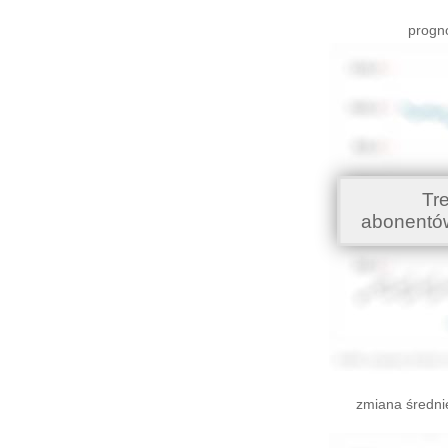
progno
Tr
abonentó
zmiana średni