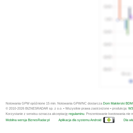
Notowania GPW opóźnione 15 min.
Notowania GPW/NC dostarcza
Dom Maklerski BDM 
© 2010-2026 BIZNESRADAR sp. z o.o. • Wszystkie prawa zastrzeżone • produkcja:
W3
Korzystanie z serwisu oznacza akceptację
regulaminu
. Prezentowanie kwotowania nie m
Mobilna wersja BiznesRadar.pl
Aplikacja dla systemu Android
Dla wła