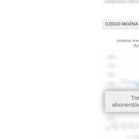
CZEGO MOŻNA 
zmiana śre
dy
Tr
abonentó