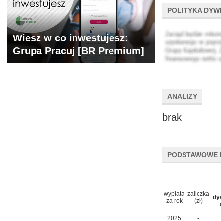
POLITYKA DYW
Wiesz w co inwestujesz:
Grupa Pracuj [BR Premium]
ANALIZY
brak
PODSTAWOWE 
wypłata
zaliczka
dy
za rok
(zł)
2025
-