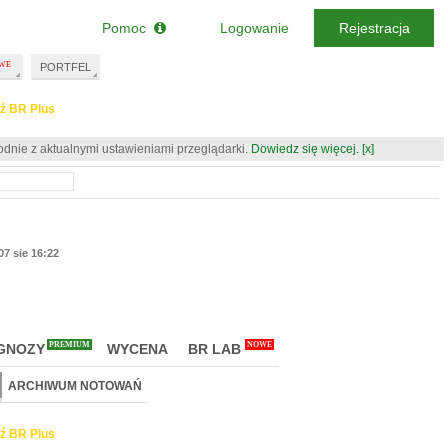
Pomoc
Logowanie
Rejestracja
PORTFEL
ź BR Plus
odnie z aktualnymi ustawieniami przeglądarki.
Dowiedz się więcej.
[x]
07 sie 16:22
PREMIUM
NOWE
GNOZY
WYCENA
BR LAB
ARCHIWUM NOTOWAŃ
ź BR Plus