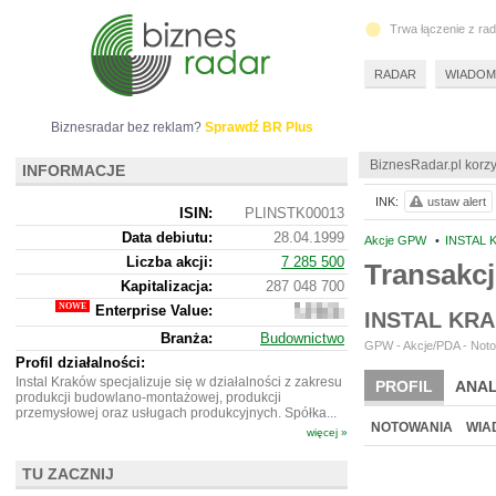
Trwa łączenie z ra
RADAR
WIADOM
Biznesradar bez reklam?
Sprawdź BR Plus
BiznesRadar.pl korzy
INFORMACJE
INK:
ustaw alert
ISIN:
PLINSTK00013
Data debiutu:
28.04.1999
Akcje GPW
•
INSTAL 
Liczba akcji:
7 285 500
Transakc
Kapitalizacja:
287 048 700
Enterprise Value:
285
INSTAL KR
416
Branża:
Budownictwo
700
GPW - Akcje/PDA - Noto
Profil działalności:
Instal Kraków specjalizuje się w działalności z zakresu
PROFIL
ANAL
produkcji budowlano-montażowej, produkcji
przemysłowej oraz usługach produkcyjnych. Spółka...
NOTOWANIA
WIA
więcej »
TU ZACZNIJ