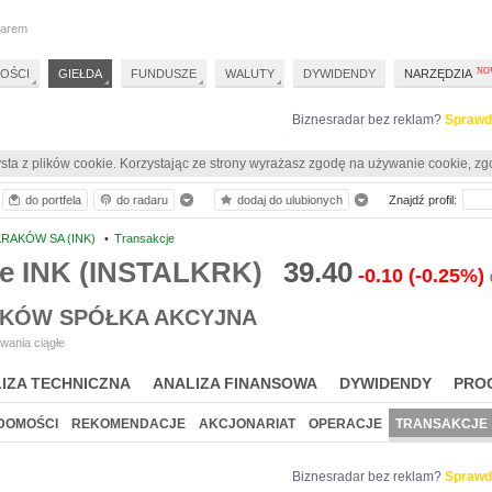
darem
OŚCI
GIEŁDA
FUNDUSZE
WALUTY
DYWIDENDY
NARZĘDZIA
Biznesradar bez reklam?
Sprawd
sta z plików cookie. Korzystając ze strony wyrażasz zgodę na używanie cookie, zg
do portfela
do radaru
dodaj do ulubionych
Znajdź profil:
KRAKÓW SA (INK)
•
Transakcje
je INK (INSTALKRK)
39.40
-0.10
(-0.25%)
AKÓW SPÓŁKA AKCYJNA
wania ciągłe
IZA TECHNICZNA
ANALIZA FINANSOWA
DYWIDENDY
PRO
DOMOŚCI
REKOMENDACJE
AKCJONARIAT
OPERACJE
TRANSAKCJE
Biznesradar bez reklam?
Sprawd