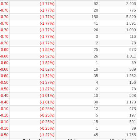
-0.70
(-1.77%)
62
2 406
-0.70
(-1.77%)
20
776
-0.70
(-1.77%)
150
5 820
-0.70
(-1.77%)
41
1 591
-0.70
(-1.77%)
26
1 009
-0.70
(-1.77%)
3
116
-0.70
(-1.77%)
2
78
-0.60
(-1.52%)
25
973
-0.60
(-1.52%)
26
1 011
-0.60
(-1.52%)
1
39
-0.60
(-1.52%)
10
389
-0.60
(-1.52%)
35
1 362
-0.50
(-1.27%)
4
156
-0.50
(-1.27%)
2
78
-0.40
(-1.01%)
13
508
-0.40
(-1.01%)
30
1 173
-0.10
(-0.25%)
12
473
-0.10
(-0.25%)
5
197
-0.10
(-0.25%)
15
591
-0.10
(-0.25%)
1
39
-0.50
(-1.27%)
45
1 755