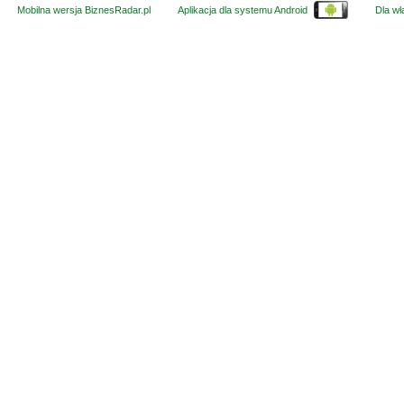
Mobilna wersja BiznesRadar.pl
Aplikacja dla systemu Android
Dla wła