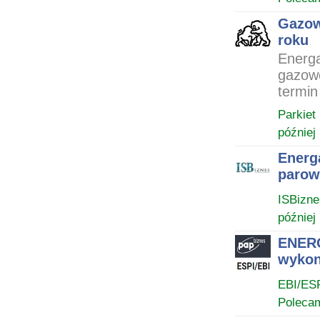
Gazow
roku
Energ
gazowe
termin
Parkiet
później
Energ
parow
ISBizne
później
ENERG
wykon
EBI/ES
Poleca