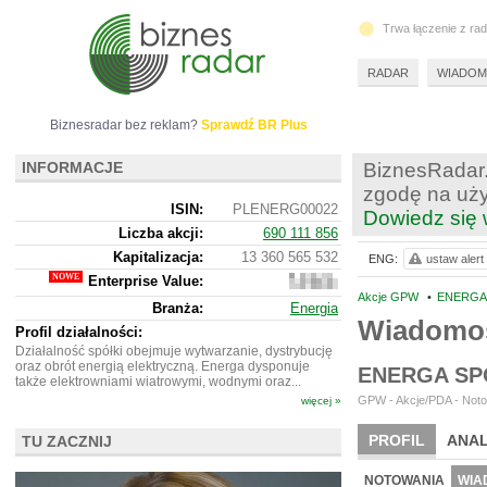
Trwa łączenie z ra
RADAR
WIADOM
Biznesradar bez reklam?
Sprawdź BR Plus
INFORMACJE
BiznesRadar.
zgodę na uży
ISIN:
PLENERG00022
Dowiedz się 
Liczba akcji:
690 111 856
Kapitalizacja:
13 360 565 532
ENG:
ustaw alert
Enterprise Value:
31
113 565
Akcje GPW
•
ENERGA 
Branża:
Energia
532
Wiadomo
Profil działalności:
Działalność spółki obejmuje wytwarzanie, dystrybucję
oraz obrót energią elektryczną. Energa dysponuje
ENERGA SP
także elektrowniami wiatrowymi, wodnymi oraz...
GPW - Akcje/PDA - Noto
więcej »
PROFIL
ANAL
TU ZACZNIJ
NOWE
BR LAB
NOTOWANIA
WIA