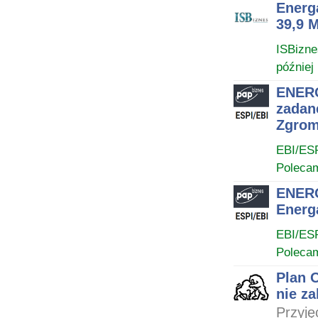
Energ
39,9 
ISBizne
później
ENERG
zadan
Zgrom
EBI/ES
Poleca
ENERG
Energ
EBI/ES
Poleca
Plan O
nie z
Przyję