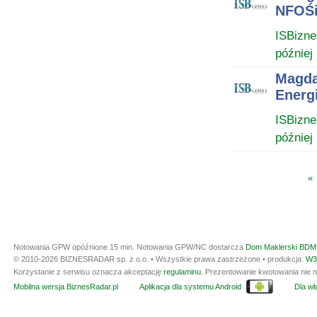
NFOŚi
ISBizne
później
Magda
Energi
ISBizne
później
«
Notowania GPW opóźnione 15 min.
Notowania GPW/NC dostarcza
Dom Maklerski BDM 
© 2010-2026 BIZNESRADAR sp. z o.o. • Wszystkie prawa zastrzeżone • produkcja:
W3
Korzystanie z serwisu oznacza akceptację
regulaminu
. Prezentowanie kwotowania nie m
Mobilna wersja BiznesRadar.pl
Aplikacja dla systemu Android
Dla wła