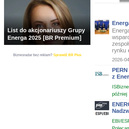
ARCHIWUM NOTO
Energ
List do akcjonariuszy Grupy
Energa
wsparc
Energa 2025 [BR Premium]
zespoł
rynku 
Biznesradar bez reklam?
Sprawdź BR Plus
2026-04
PERN 
z Ene
ISBizne
później
ENERG
Nadzw
EBI/ES
Poleca