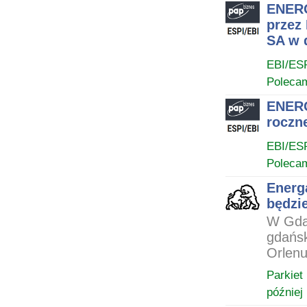
ENERG
przez
SA w 
EBI/ES
Poleca
ENERG
roczn
EBI/ES
Poleca
Energa
będzie
W Gdań
gdańsk
Orlenu
Parkiet
później