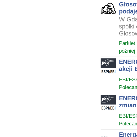
Głosow
podaj
W Gdań
spółki
Głosow
Parkiet
później
ENERG
akcji 
EBI/ES
Poleca
ENERG
zmian
EBI/ES
Poleca
Energ