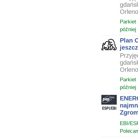
gdańsk
Orleno
Parkiet
później
Plan O
jeszc
Przyję
gdańsk
Orleno
Parkiet
później
ENERG
najmn
Zgrom
EBI/ES
Poleca