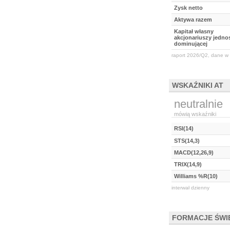
Zysk netto
Aktywa razem
Kapitał własny
akcjonariuszy jednos
dominującej
raport 2026/Q2, dane w 
WSKAŹNIKI AT
neutralnie
mówią wskaźniki
RSI(14)
STS(14,3)
MACD(12,26,9)
TRIX(14,9)
Williams %R(10)
interwał dzienny
FORMACJE ŚW