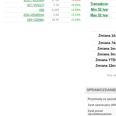
VEST (VESTAS)
97.56
-4.31%
Transakcje
:
VLT (VOOLT)
2.19
+8.42%
Min 52 tyg
:
YBS
0.228
+4.59%
ZEN (ZENERIS)
2.64
+3.13%
Max 52 tyg
:
ZEP (ZEPAK)
18.34
+0.44%
Zmiana 1d
Zmiana 7d
Zmiana 1m
Zmiana 3m
Zmiana YTD
Zmiana 12m
Przy ob
SPRAWOZDANIE
Przychody ze sprze
Zysk operacyjny (EB
Zysk przed
opodatkowaniem