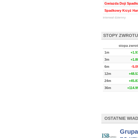
Gwiazda Doji Spadk
Spadkowy Krzyż Ha
interwał dzienny
STOPY ZWROTU
stopa zwro
1m
+1.
3m
+1.
6m
-5.
12m
+48.
24m
+45.
36m
+114.
OSTATNIE WIA
Grupa