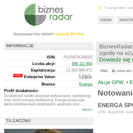
Trwa łączenie z ra
RADAR
WIADOM
Biznesradar bez reklam?
Sprawdź BR Plus
INFORMACJE
BiznesRadar.
zgodę na uży
ISIN:
PLENERG00022
Dowiedz się 
Liczba akcji:
690 111 856
Kapitalizacja:
13 263 949 872
ENG:
ustaw alert
Enterprise Value:
31
016
Akcje GPW
•
E
Branża:
Energia
949
872
Profil działalności:
Notowan
Działalność spółki obejmuje wytwarzanie, dystrybucję
oraz obrót energią elektryczną. Energa dysponuje
ENERGA SP
także elektrowniami wiatrowymi, wodnymi oraz...
więcej »
GPW - Akcje/PDA - Noto
TU ZACZNIJ