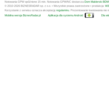
Notowania GPW opóźnione 15 min.
Notowania GPW/NC dostarcza
Dom Maklerski BDM 
© 2010-2026 BIZNESRADAR sp. z o.o. • Wszystkie prawa zastrzeżone • produkcja:
W3
Korzystanie z serwisu oznacza akceptację
regulaminu
. Prezentowanie kwotowania nie m
Mobilna wersja BiznesRadar.pl
Aplikacja dla systemu Android
Dla wła