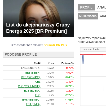
PROFIL
ANAL
NOWE
BR LAB
NOTOWANIA
WIA
ARCHIWUM NOTO
List do akcjonariuszy Grupy
Energa 2025 [BR Premium]
Najbliższy raport okr
raport 3 kwartał
2026-
Biznesradar bez reklam?
Sprawdź BR Plus
interwał:
1 min.
PODOBNE PROFILE
Profil
Kurs
Zmiana %
ENG (ENERGA)
19.22
-0.72%
BEE (BEEIN)
14.40
-4.00%
BEP (BIOMASS)
0.1025
+0.49%
CEZ
239.40
-1.32%
CLC (COLUMBUS)
2.395
+0.21%
ECB (ECBSA)
20.65
-1.20%
ELQ
2.25
+2.27%
EMS (ENIMSO)
0.2950
+7.66%
ENA (ENEA)
20.18
-1.18%