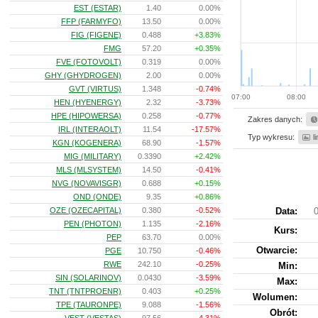
EST (ESTAR)
1.40
0.00%
FFP (FARMYFO)
13.50
0.00%
FIG (FIGENE)
0.488
+3.83%
FMG
57.20
+0.35%
FVE (FOTOVOLT)
0.319
0.00%
GHY (GHYDROGEN)
2.00
0.00%
GVT (VIRTUS)
1.348
-0.74%
07:00
08:00
HEN (HYENERGY)
2.32
-3.73%
HPE (HIPOWERSA)
0.258
-0.77%
Zakres danych:
IRL (INTERAOLT)
11.54
-17.57%
Typ wykresu:
l
KGN (KOGENERA)
68.90
-1.57%
MIG (MILITARY)
0.3390
+2.42%
MLS (MLSYSTEM)
14.50
-0.41%
NVG (NOVAVISGR)
0.688
+0.15%
OND (ONDE)
9.35
+0.86%
OZE (OZECAPITAL)
0.380
-0.52%
Data:
0
PEN (PHOTON)
1.135
-2.16%
Kurs
:
PEP
63.70
0.00%
Otwarcie:
PGE
10.750
-0.46%
RWE
242.10
-0.25%
Min:
SIN (SOLARINOV)
0.0430
-3.59%
Max:
TNT (TNTPROENR)
0.403
+0.25%
Wolumen:
TPE (TAURONPE)
9.088
-1.56%
Obrót: