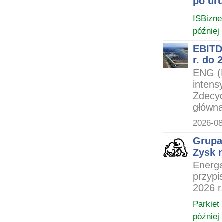
po ur
ISBizne
później
EBITD
r. do 
ENG (
intens
Zdecyd
główną
2026-08
Grupa
Zysk n
Energa
przypi
2026 r
Parkiet
później