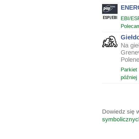
ENERG
EBI/ES
Poleca
Giełd
Na gie
Grenev
Polene
Parkiet
później
Dowiedz się 
symbolicznyc