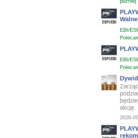
później
PLAYW
Walne
EBI/ES
Poleca
PLAYW
EBI/ES
Poleca
Dywid
Zarzą
podzia
będzie
akcję. 
2026-05
PLAYW
rekom