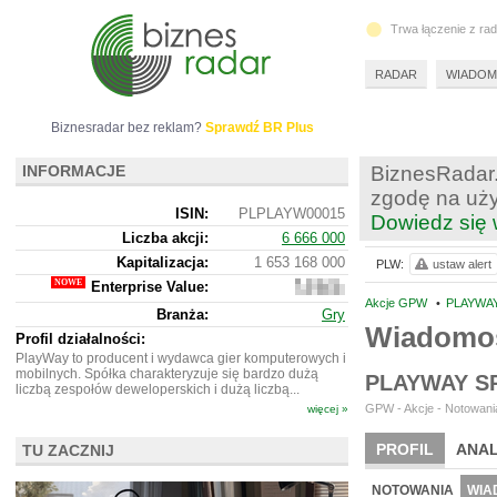
Trwa łączenie z ra
RADAR
WIADOM
Biznesradar bez reklam?
Sprawdź BR Plus
INFORMACJE
BiznesRadar.
zgodę na uży
ISIN:
PLPLAYW00015
Dowiedz się 
Liczba akcji:
6 666 000
Kapitalizacja:
1 653 168 000
PLW:
ustaw alert
Enterprise Value:
1
534
Akcje GPW
•
PLAYWAY
Branża:
Gry
034
Wiadomo
000
Profil działalności:
PlayWay to producent i wydawca gier komputerowych i
mobilnych. Spółka charakteryzuje się bardzo dużą
PLAYWAY S
liczbą zespołów deweloperskich i dużą liczbą...
GPW - Akcje - Notowania
więcej »
PROFIL
ANAL
TU ZACZNIJ
WYCENA
BR 
NOTOWANIA
WIA