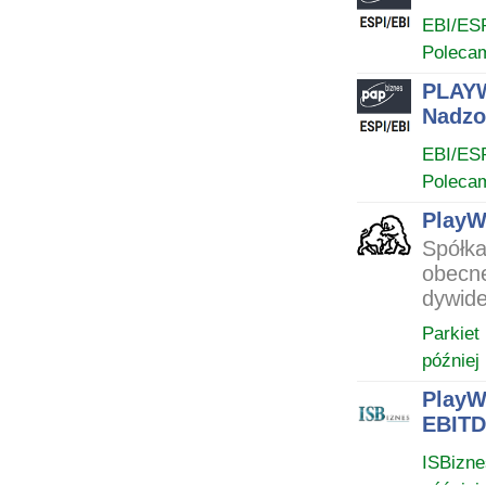
EBI/ES
Poleca
PLAYW
Nadzo
EBI/ES
Poleca
PlayW
Spółka
obecne
dywide
Parkiet
później
PlayWa
EBITDA
ISBizne