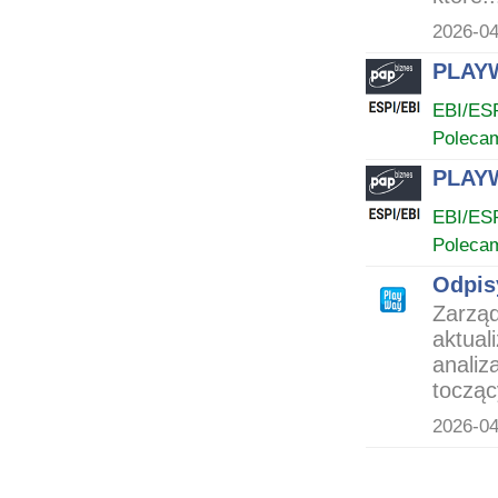
2026-04
PLAYW
EBI/ES
Poleca
PLAYW
EBI/ES
Poleca
Odpis
Zarząd
aktual
analiz
tocząc
2026-04