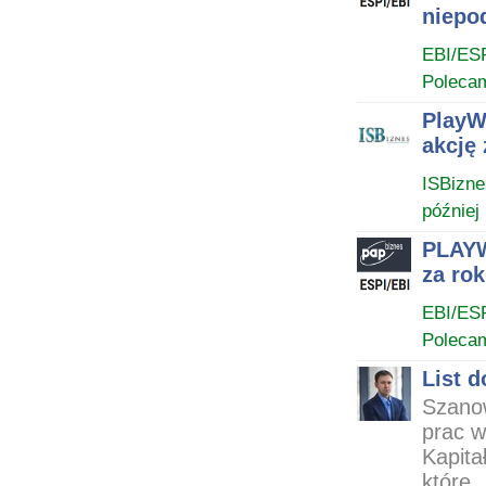
niepo
EBI/ES
Poleca
PlayW
akcję 
ISBizne
później
PLAYW
za rok
EBI/ES
Poleca
List 
Szanow
prac w
Kapita
które..