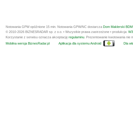
Notowania GPW opóźnione 15 min.
Notowania GPW/NC dostarcza
Dom Maklerski BDM 
© 2010-2026 BIZNESRADAR sp. z o.o. • Wszystkie prawa zastrzeżone • produkcja:
W3
Korzystanie z serwisu oznacza akceptację
regulaminu
. Prezentowanie kwotowania nie m
Mobilna wersja BiznesRadar.pl
Aplikacja dla systemu Android
Dla wła