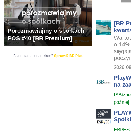
ARCHIWUM NOTO
[BR Pr
kwarta
Porozmawiajmy o spółkach
Wartoś
POS #40 [BR Premium]
o 14% 
sięgaj
Biznesradar bez reklam?
Sprawdź BR Plus
poczyn
2026-08
PlayW
na za
ISBizne
później
PLAYW
Spółk
EBI/ES