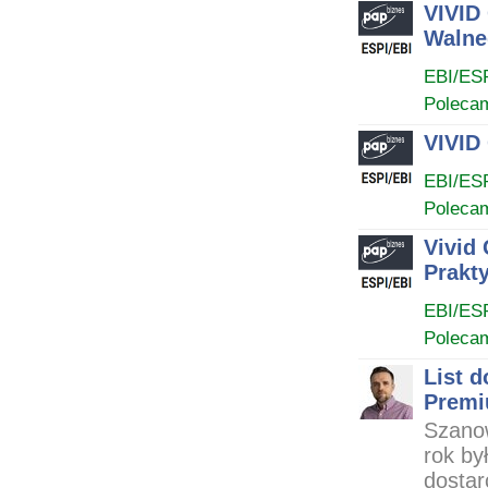
VIVID
Walne
EBI/ES
Poleca
VIVID
EBI/ES
Poleca
Vivid
Prakt
EBI/ES
Poleca
List 
Premi
Szanow
rok by
dostar