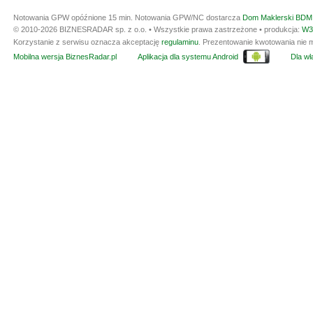
Notowania GPW opóźnione 15 min.
Notowania GPW/NC dostarcza
Dom Maklerski BDM 
© 2010-2026 BIZNESRADAR sp. z o.o. • Wszystkie prawa zastrzeżone • produkcja:
W3
Korzystanie z serwisu oznacza akceptację
regulaminu
. Prezentowanie kwotowania nie m
Mobilna wersja BiznesRadar.pl
Aplikacja dla systemu Android
Dla wła