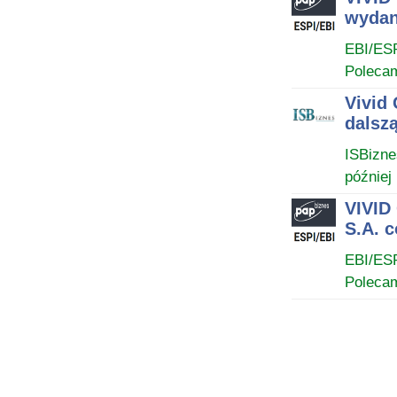
wydan
EBI/ES
Poleca
Vivid
dalszą
ISBizne
później
VIVID
S.A. 
EBI/ES
Poleca