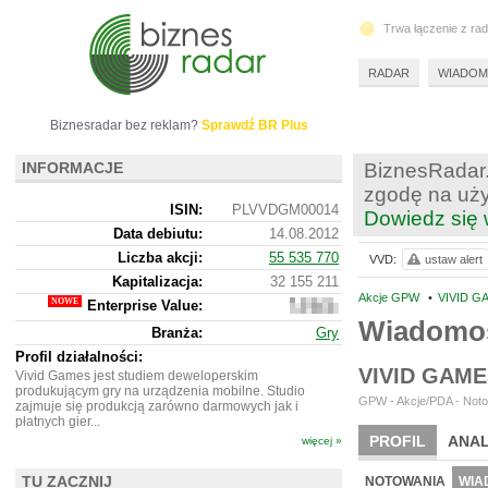
Trwa łączenie z ra
RADAR
WIADOM
Biznesradar bez reklam?
Sprawdź BR Plus
INFORMACJE
BiznesRadar.
zgodę na uży
ISIN:
PLVVDGM00014
Dowiedz się 
Data debiutu:
14.08.2012
Liczba akcji:
55 535 770
VVD:
ustaw alert
Kapitalizacja:
32 155 211
Akcje GPW
•
VIVID G
Enterprise Value:
40
149 211
Wiadomoś
Branża:
Gry
Profil działalności:
VIVID GAM
Vivid Games jest studiem deweloperskim
produkującym gry na urządzenia mobilne. Studio
GPW - Akcje/PDA - Noto
zajmuje się produkcją zarówno darmowych jak i
płatnych gier...
PROFIL
ANAL
więcej »
NOWE
BR LAB
TU ZACZNIJ
NOTOWANIA
WIA