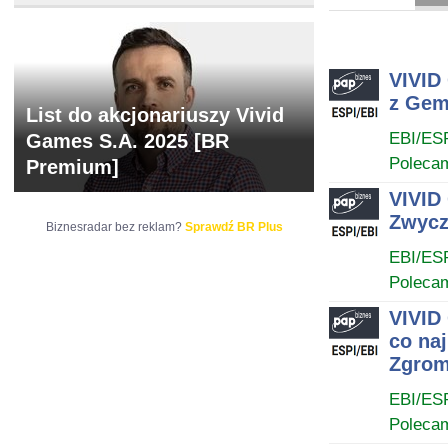
ARCHIWUM NOTO
VIVID
z Gem
List do akcjonariuszy Vivid
EBI/ES
Games S.A. 2025 [BR
Poleca
Premium]
VIVID
Zwycz
Biznesradar bez reklam?
Sprawdź BR Plus
EBI/ES
Poleca
VIVID
co na
Zgrom
EBI/ES
Poleca