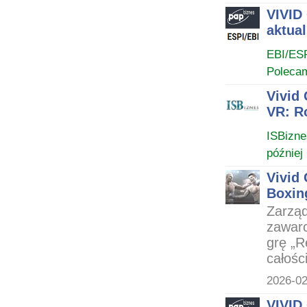
VIVID
aktual
EBI/ES
Poleca
Vivid
VR: R
ISBizne
później
Vivid
Boxin
Zarząd
zawar
grę „R
całośc
2026-02
VIVID