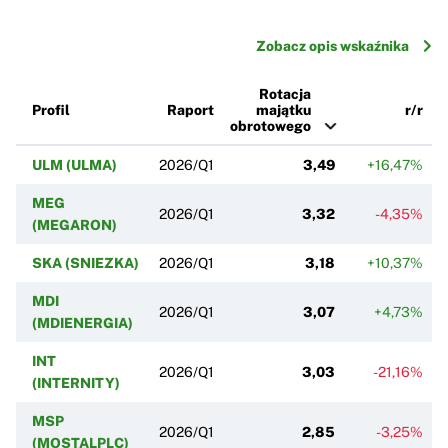
Zobacz opis wskaźnika
Rotacja
Profil
Raport
majątku
r/r
obrotowego
ULM (ULMA)
2026/Q1
3,49
+16,47%
MEG
2026/Q1
3,32
-4,35%
(MEGARON)
SKA (SNIEZKA)
2026/Q1
3,18
+10,37%
MDI
2026/Q1
3,07
+4,73%
(MDIENERGIA)
INT
2026/Q1
3,03
-21,16%
(INTERNITY)
MSP
2026/Q1
2,85
-3,25%
(MOSTALPLC)