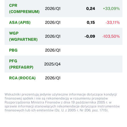
CPR
2026/Q1
0,24
+33,09%
(COMPREMUM)
ASA (APIS)
2026/Q1
0,15
-33,11%
WGP
2026/Q1
-0,09
-103,50%
-
(WGPARTNER)
PBG
2026/Q1
PFG
2025/Q4
(PREFAGRP)
RCA (ROCCA)
2026/Q1
Wskaźniki prezentują jedynie użyteczne informacje dotyczące kondycji
finansowej spółek i nie są rekomendacją w rozumieniu przepisów
Rozporządzenia Ministra Finansów z dnia 19 października 2005 r. w
sprawie informacji stanowiących rekomendacje dotyczące instrumentów
finansowych lub ich emitentów (Dz. U. z 2005 r. Nr 206, poz. 1715).