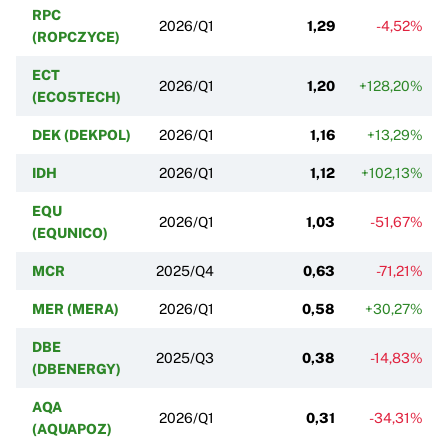
RPC
2026/Q1
1,29
-4,52%
(ROPCZYCE)
ECT
2026/Q1
1,20
+128,20%
(ECO5TECH)
DEK (DEKPOL)
2026/Q1
1,16
+13,29%
IDH
2026/Q1
1,12
+102,13%
EQU
2026/Q1
1,03
-51,67%
(EQUNICO)
MCR
2025/Q4
0,63
-71,21%
MER (MERA)
2026/Q1
0,58
+30,27%
DBE
2025/Q3
0,38
-14,83%
(DBENERGY)
AQA
2026/Q1
0,31
-34,31%
(AQUAPOZ)