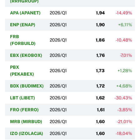
(RRHGROUP)
APA (APANET)
2026/Q1
1,94
-14,49%
ENP (ENAP)
2026/Q1
1,90
+6,11%
FRB
2026/Q1
1,86
-10,48%
(FORBUILD)
EBX (EKOBOX)
2026/Q1
1,76
-7,01%
PBX
2026/Q1
1,73
+1,28%
(PEKABEX)
BDX (BUDIMEX)
2026/Q1
1,72
+4,68%
LBT (LIBET)
2026/Q1
1,62
-30,43%
FRO (FERRO)
2026/Q1
1,61
-3,85%
MRB (MIRBUD)
2026/Q1
1,60
-21,01%
IZO (IZOLACJA)
2026/Q1
1,60
-18,04%