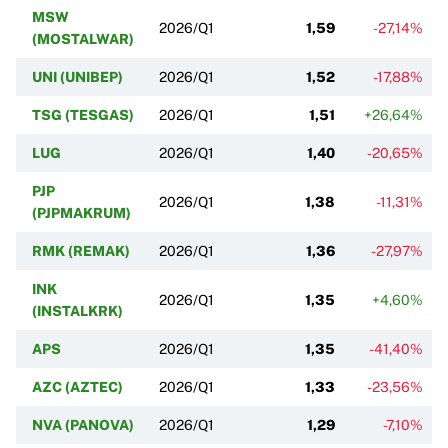
MSW
2026/Q1
1,59
-27,14%
(MOSTALWAR)
UNI (UNIBEP)
2026/Q1
1,52
-17,88%
TSG (TESGAS)
2026/Q1
1,51
+26,64%
LUG
2026/Q1
1,40
-20,65%
PJP
2026/Q1
1,38
-11,31%
(PJPMAKRUM)
RMK (REMAK)
2026/Q1
1,36
-27,97%
INK
2026/Q1
1,35
+4,60%
(INSTALKRK)
APS
2026/Q1
1,35
-41,40%
AZC (AZTEC)
2026/Q1
1,33
-23,56%
NVA (PANOVA)
2026/Q1
1,29
-7,10%