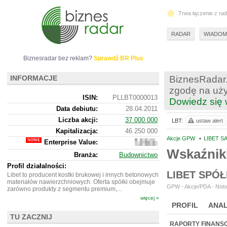
Trwa łączenie z ra
RADAR
WIADOM
Biznesradar bez reklam?
Sprawdź BR Plus
INFORMACJE
BiznesRadar.
zgodę na uży
ISIN:
PLLBT0000013
Dowiedz się 
Data debiutu:
28.04.2011
Liczba akcji:
37 000 000
LBT:
ustaw alert
Kapitalizacja:
46 250 000
Akcje GPW
•
LIBET SA
Enterprise Value:
47
700
Wskaźnik
Branża:
Budownictwo
000
Profil działalności:
LIBET SPÓ
Libet to producent kostki brukowej i innych betonowych
materiałów nawierzchniowych. Oferta spółki obejmuje
GPW - Akcje/PDA - Noto
zarówno produkty z segmentu premium,...
więcej »
PROFIL
ANAL
TU ZACZNIJ
NOWE
BR LAB
RAPORTY FINANS