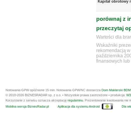
Kapitał obrotowy 
porównaj z i
przeczytaj o
Wartości dla bra
Wskaźniki prezen
rekomendacją w 
października 20
finansowych lub 
Notowania GPW opóźnione 15 min.
Notowania GPW/NC dostarcza
Dom Maklerski BDM 
© 2010-2026 BIZNESRADAR sp. z o.o. • Wszystkie prawa zastrzeżone • produkcja:
W3
Korzystanie z serwisu oznacza akceptację
regulaminu
. Prezentowanie kwotowania nie m
Mobilna wersja BiznesRadar.pl
Aplikacja dla systemu Android
Dla wła