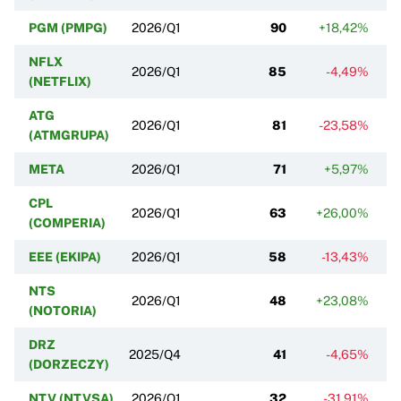
PGM (PMPG)
2026/Q1
90
+18,42%
+
NFLX
2026/Q1
85
-4,49%
+
(NETFLIX)
ATG
2026/Q1
81
-23,58%
-
(ATMGRUPA)
META
2026/Q1
71
+5,97%
+
CPL
2026/Q1
63
+26,00%
(COMPERIA)
EEE (EKIPA)
2026/Q1
58
-13,43%
NTS
2026/Q1
48
+23,08%
-
(NOTORIA)
DRZ
2025/Q4
41
-4,65%
(DORZECZY)
NTV (NTVSA)
2026/Q1
32
-31,91%
+