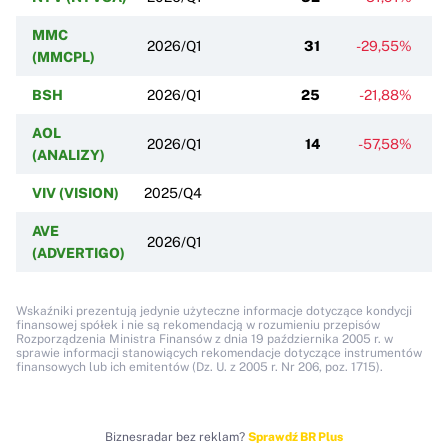
MMC
2026/Q1
31
-29,55%
-
(MMCPL)
BSH
2026/Q1
25
-21,88%
AOL
2026/Q1
14
-57,58%
(ANALIZY)
VIV (VISION)
2025/Q4
AVE
2026/Q1
(ADVERTIGO)
Wskaźniki prezentują jedynie użyteczne informacje dotyczące kondycji
finansowej spółek i nie są rekomendacją w rozumieniu przepisów
Rozporządzenia Ministra Finansów z dnia 19 października 2005 r. w
sprawie informacji stanowiących rekomendacje dotyczące instrumentów
finansowych lub ich emitentów (Dz. U. z 2005 r. Nr 206, poz. 1715).
Biznesradar bez reklam?
Sprawdź BR Plus