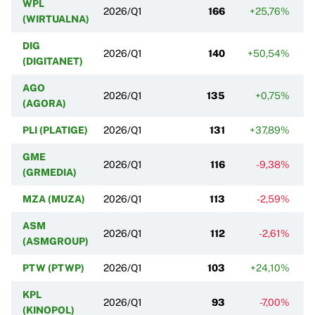
WPL
2026/Q1
166
+25,76%
+
(WIRTUALNA)
DIG
2026/Q1
140
+50,54%
+1
(DIGITANET)
AGO
2026/Q1
135
+0,75%
+
(AGORA)
PLI (PLATIGE)
2026/Q1
131
+37,89%
+
GME
2026/Q1
116
-9,38%
(GRMEDIA)
MZA (MUZA)
2026/Q1
113
-2,59%
ASM
2026/Q1
112
-2,61%
+
(ASMGROUP)
PTW (PTWP)
2026/Q1
103
+24,10%
KPL
2026/Q1
93
-7,00%
(KINOPOL)