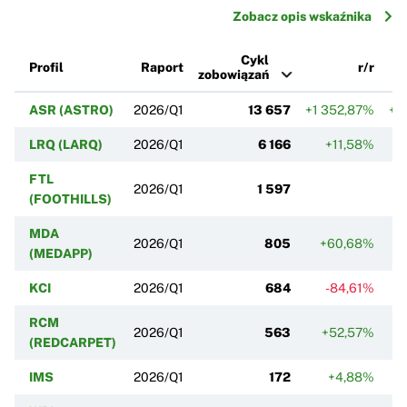
Zobacz opis wskaźnika
Cykl
Profil
Raport
r/r
zobowiązań
ASR (ASTRO)
2026/Q1
13 657
+1 352,87%
+4
LRQ (LARQ)
2026/Q1
6 166
+11,58%
FTL
2026/Q1
1 597
(FOOTHILLS)
MDA
2026/Q1
805
+60,68%
-
(MEDAPP)
KCI
2026/Q1
684
-84,61%
-
RCM
2026/Q1
563
+52,57%
+
(REDCARPET)
IMS
2026/Q1
172
+4,88%