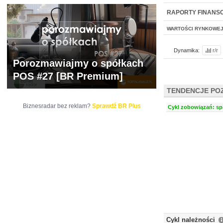
NOWE
BR LAB
RAPORTY FINANS
WARTOŚCI RYNKOWE
Dynamika:
r/r
Porozmawiajmy o spółkach
POS #27 [BR Premium]
TENDENCJE PO
Biznesradar bez reklam?
Sprawdź BR Plus
Cykl zobowiązań: spa
Cykl należności