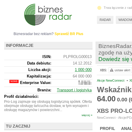
Trwa łączenie z ra
RADAR
WIADOM
Biznesradar bez reklam?
Sprawdź BR Plus
INFORMACJE
BiznesRadar.
zgodę na uży
ISIN:
PLPROLG00013
Dowiedz się 
Data debiutu:
14.12.2012
Liczba akcji:
1 000 000
XBS:
ustaw alert
Kapitalizacja:
64 000 000
Akcje NewConnect
•
X
Enterprise Value:
61
929
Wskaźnik
Branża:
Transport i logistyka
000
Profil działalności:
64.00
0.00
(
Pro-Log zajmuje się obsługą logistyczną spółek. Oferta
obejmuje obsługę łańcucha dostaw, w tym wynajem i
XBS PRO-L
obsługę magazynów i powierzchni...
więcej »
NewConnect - Akcje/PDA
TU ZACZNIJ
PROFIL
ANAL