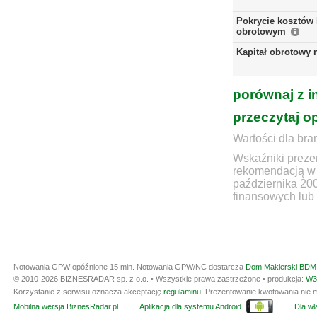
Pokrycie kosztów 
obrotowym
Kapitał obrotowy 
porównaj z i
przeczytaj o
Wartości dla bra
Wskaźniki prezen
rekomendacją w 
października 20
finansowych lub 
Notowania GPW opóźnione 15 min.
Notowania GPW/NC dostarcza
Dom Maklerski BDM 
© 2010-2026 BIZNESRADAR sp. z o.o. • Wszystkie prawa zastrzeżone • produkcja:
W3
Korzystanie z serwisu oznacza akceptację
regulaminu
. Prezentowanie kwotowania nie m
Mobilna wersja BiznesRadar.pl
Aplikacja dla systemu Android
Dla wła