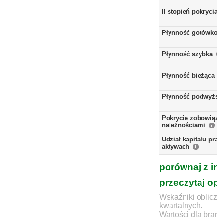
II stopień pokryci
Płynność gotówk
Płynność szybka
Płynność bieżąca
Płynność podwyż
Pokrycie zobowią
należnościami
Udział kapitału p
aktywach
porównaj z i
przeczytaj o
Wskaźniki oblicz
kwartalnych.
Wartości dla bra