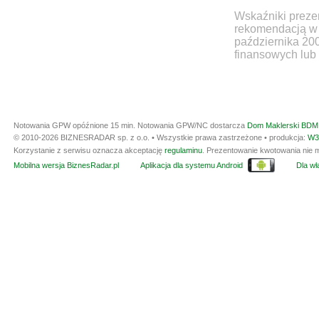
Wskaźniki prezen
rekomendacją w 
października 20
finansowych lub 
Notowania GPW opóźnione 15 min.
Notowania GPW/NC dostarcza
Dom Maklerski BDM 
© 2010-2026 BIZNESRADAR sp. z o.o. • Wszystkie prawa zastrzeżone • produkcja:
W3
Korzystanie z serwisu oznacza akceptację
regulaminu
. Prezentowanie kwotowania nie m
Mobilna wersja BiznesRadar.pl
Aplikacja dla systemu Android
Dla wła