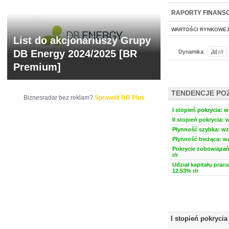
NOWE
BR LAB
RAPORTY FINANS
WARTOŚCI RYNKOWE
List do akcjonariuszy Grupy
DB Energy 2024/2025 [BR
Dynamika:
r/r
Premium]
TENDENCJE PO
Biznesradar bez reklam?
Sprawdź BR Plus
I stopień pokrycia: w
II stopień pokrycia: 
Płynność szybka: wzr
Płynność bieżąca: wz
Pokrycie zobowiązań
r/r
Udział kapitału prac
12.53% r/r
I stopień pokrycia