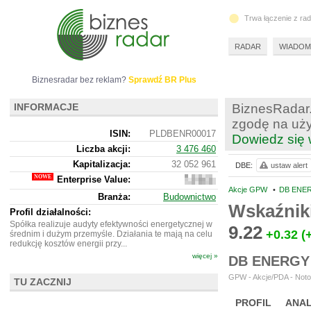
Trwa łączenie z ra
RADAR
WIADOM
Biznesradar bez reklam?
Sprawdź BR Plus
INFORMACJE
BiznesRadar.
zgodę na uży
ISIN:
PLDBENR00017
Dowiedz się 
Liczba akcji:
3 476 460
Kapitalizacja:
32 052 961
DBE:
ustaw alert
Enterprise Value:
55
169
Akcje GPW
•
DB ENER
Branża:
Budownictwo
961
Wskaźnik
Profil działalności:
Spółka realizuje audyty efektywności energetycznej w
9.22
+0.32
(
średnim i dużym przemyśle. Działania te mają na celu
redukcję kosztów energii przy...
więcej »
DB ENERGY
GPW - Akcje/PDA - Noto
TU ZACZNIJ
PROFIL
ANAL