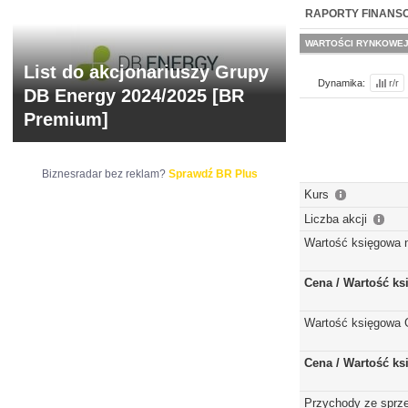
NOWE
BR LAB
RAPORTY FINANS
WARTOŚCI RYNKOWE
List do akcjonariuszy Grupy
Dynamika:
r/r
DB Energy 2024/2025 [BR
Premium]
Biznesradar bez reklam?
Sprawdź BR Plus
Kurs
Liczba akcji
Wartość księgowa 
Cena / Wartość k
Wartość księgowa 
Cena / Wartość k
Przychody ze sprz