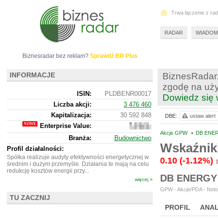
Trwa łączenie z ra
RADAR
WIADOM
Biznesradar bez reklam?
Sprawdź BR Plus
INFORMACJE
BiznesRadar.
zgodę na uży
ISIN:
PLDBENR00017
Dowiedz się 
Liczba akcji:
3 476 460
Kapitalizacja:
30 592 848
DBE:
ustaw alert
Enterprise Value:
53
709
Akcje GPW
•
DB ENER
Branża:
Budownictwo
848
Wskaźnik
Profil działalności:
Spółka realizuje audyty efektywności energetycznej w
0.10
(-1.12%)
średnim i dużym przemyśle. Działania te mają na celu
redukcję kosztów energii przy...
DB ENERGY
więcej »
GPW - Akcje/PDA - Noto
TU ZACZNIJ
PROFIL
ANAL