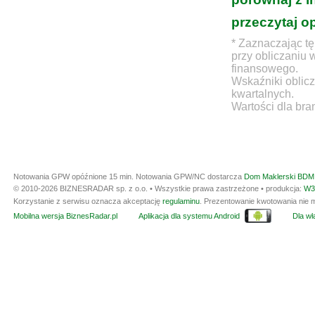
przeczytaj o
* Zaznaczając tę
przy obliczaniu 
finansowego.
Wskaźniki oblicz
kwartalnych.
Wartości dla bra
Notowania GPW opóźnione 15 min.
Notowania GPW/NC dostarcza
Dom Maklerski BDM 
© 2010-2026 BIZNESRADAR sp. z o.o. • Wszystkie prawa zastrzeżone • produkcja:
W3
Korzystanie z serwisu oznacza akceptację
regulaminu
. Prezentowanie kwotowania nie m
Mobilna wersja BiznesRadar.pl
Aplikacja dla systemu Android
Dla wła