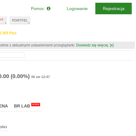
Pomoc
Logowanie
Rejestracja
PORTFEL
ź BR Plus
odnie z aktualnymi ustawieniami przeglądarki.
Dowiedz się więcej.
[x]
0.00
(0.00%)
06 sie 12:47
NOWE
ENA
BR LAB
OŚCI