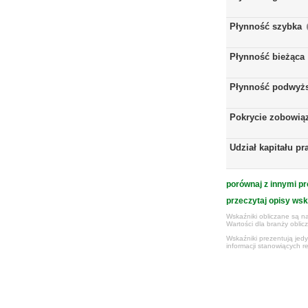
Płynność szybka
Płynność bieżąca
Płynność podwyż
Pokrycie zobowią
Udział kapitału p
porównaj z innymi pr
przeczytaj opisy ws
Wskaźniki obliczane są na
Wartości dla branży obli
Wskaźniki prezentują jed
informacji stanowiących r