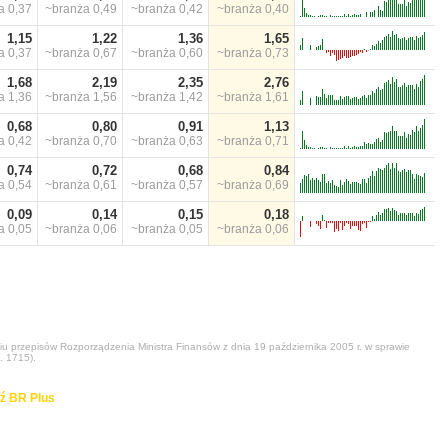
ża
0,37
~branża
0,49
~branża
0,42
~branża
0,40
1,15
1,22
1,36
1,65
ża
0,37
~branża
0,67
~branża
0,60
~branża
0,73
1,68
2,19
2,35
2,76
ża
1,36
~branża
1,56
~branża
1,42
~branża
1,61
0,68
0,80
0,91
1,13
ża
0,42
~branża
0,70
~branża
0,63
~branża
0,71
0,74
0,72
0,68
0,84
ża
0,54
~branża
0,61
~branża
0,57
~branża
0,69
0,09
0,14
0,15
0,18
ża
0,05
~branża
0,06
~branża
0,05
~branża
0,06
niu przepisów Rozporządzenia Ministra Finansów z dnia 19 października 2005 r. w sprawie
. 1715).
ź BR Plus