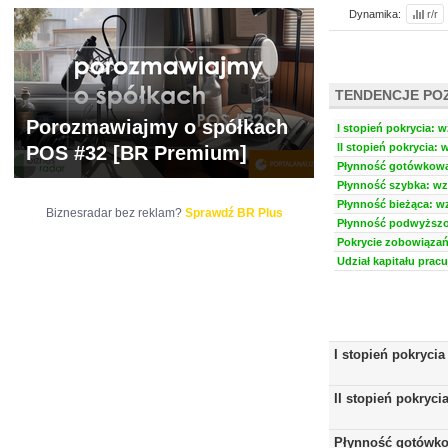
Dynamika:
r/r
TENDENCJE PO
Porozmawiajmy o spółkach
I stopień pokrycia: w
II stopień pokrycia: 
POS #32 [BR Premium]
Płynność gotówkowa:
Płynność szybka: wzr
Płynność bieżąca: wz
Biznesradar bez reklam?
Sprawdź BR Plus
Płynność podwyższon
Pokrycie zobowiązań 
Udział kapitału prac
I stopień pokrycia
II stopień pokryci
Płynność gotówk