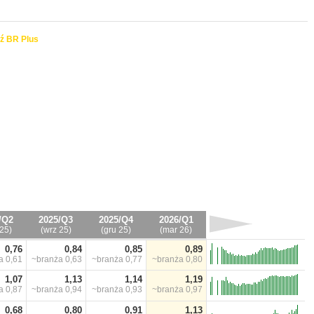
ź BR Plus
/Q2
2025/Q3
2025/Q4
2026/Q1
25)
(wrz 25)
(gru 25)
(mar 26)
0,76
0,84
0,85
0,89
ża
0,61
~branża
0,63
~branża
0,77
~branża
0,80
1,07
1,13
1,14
1,19
ża
0,87
~branża
0,94
~branża
0,93
~branża
0,97
0,68
0,80
0,91
1,13