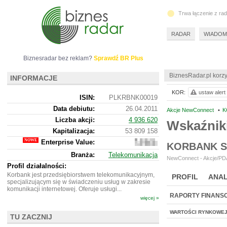
Trwa łączenie z ra
RADAR
WIADOM
Biznesradar bez reklam?
Sprawdź BR Plus
BiznesRadar.pl korzy
INFORMACJE
KOR:
ustaw alert
ISIN:
PLKRBNK00019
Data debiutu:
26.04.2011
Akcje NewConnect
•
K
Liczba akcji:
4 936 620
Wskaźnik
Kapitalizacja:
53 809 158
Enterprise Value:
63
KORBANK S
696
Branża:
Telekomunikacja
158
NewConnect - Akcje/PDA
Profil działalności:
Korbank jest przedsiębiorstwem telekomunikacyjnym,
PROFIL
ANAL
specjalizującym się w świadczeniu usług w zakresie
komunikacji internetowej. Oferuje usługi...
RAPORTY FINANS
więcej »
WARTOŚCI RYNKOWE
TU ZACZNIJ