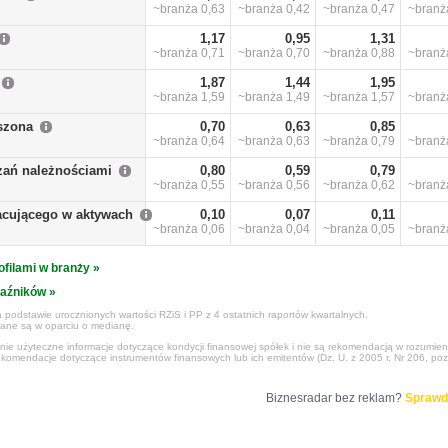
~branża
0,63
~branża
0,42
~branża
0,47
~bran
1,17
0,95
1,31
~branża
0,71
~branża
0,70
~branża
0,88
~bran
1,87
1,44
1,95
~branża
1,59
~branża
1,49
~branża
1,57
~bran
szona
0,70
0,63
0,85
~branża
0,64
~branża
0,63
~branża
0,79
~bran
zań należnościami
0,80
0,59
0,79
~branża
0,55
~branża
0,56
~branża
0,62
~bran
racującego w aktywach
0,10
0,07
0,11
~branża
0,06
~branża
0,04
~branża
0,05
~bran
ofilami w branży »
kaźników »
 podstawie urocznionych wartości RZiS i PP z 4 ostatnich raportów kwartalnych.
czane są w oparciu o medianę.
ynie użyteczne informacje dotyczące kondycji finansowej spółek i nie są rekomendacją w rozumie
ekomendacje dotyczące instrumentów finansowych lub ich emitentów (Dz. U. z 2005 r. Nr 206, poz
Biznesradar bez reklam?
Sprawd