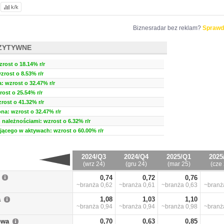
k/k
Biznesradar bez reklam?
Sprawd
ZYTYWNE
zrost o 18.14% r/r
wzrost o 8.53% r/r
 wzrost o 32.47% r/r
ost o 25.54% r/r
rost o 41.32% r/r
a: wzrost o 32.47% r/r
należnościami: wzrost o 6.32% r/r
ującego w aktywach: wzrost o 60.00% r/r
2024/Q3
2024/Q4
2025/Q1
2025
(wrz 24)
(gru 24)
(mar 25)
(cze 
0,74
0,72
0,76
~branża
0,62
~branża
0,61
~branża
0,63
~bran
a
1,08
1,03
1,10
~branża
0,94
~branża
0,94
~branża
0,98
~bran
owa
0,70
0,63
0,85