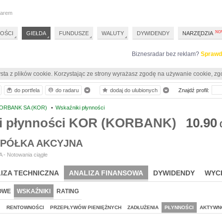
darem
OŚCI
GIEŁDA
FUNDUSZE
WALUTY
DYWIDENDY
NARZĘDZIA
Biznesradar bez reklam?
Sprawd
sta z plików cookie. Korzystając ze strony wyrażasz zgodę na używanie cookie, zg
do portfela
do radaru
dodaj do ulubionych
Znajdź profil:
ORBANK SA (KOR)
•
Wskaźniki płynności
i płynności KOR (KORBANK)
10.90
PÓŁKA AKCYJNA
 - Notowania ciągłe
IZA TECHNICZNA
ANALIZA FINANSOWA
DYWIDENDY
WYC
OWE
WSKAŹNIKI
RATING
J
RENTOWNOŚCI
PRZEPŁYWÓW PIENIĘŻNYCH
ZADŁUŻENIA
PŁYNNOŚCI
AKTYWN