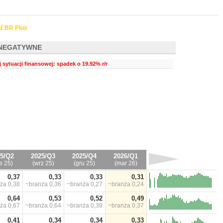
ź BR Plus
NEGATYWNE
 sytuacji finansowej: spadek o 19.92% r/r
5/Q2
2025/Q3
2025/Q4
2026/Q1
e 25)
(wrz 25)
(gru 25)
(mar 26)
0,37
0,33
0,33
0,31
nża
0,38
~branża
0,36
~branża
0,27
~branża
0,24
0,64
0,53
0,52
0,49
nża
0,67
~branża
0,64
~branża
0,39
~branża
0,37
0,41
0,34
0,34
0,33