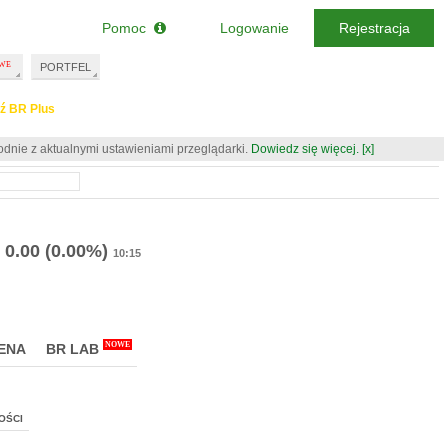
Pomoc
Logowanie
Rejestracja
PORTFEL
ź BR Plus
odnie z aktualnymi ustawieniami przeglądarki.
Dowiedz się więcej.
[x]
0.00
(0.00%)
10:15
NOWE
ENA
BR LAB
OŚCI