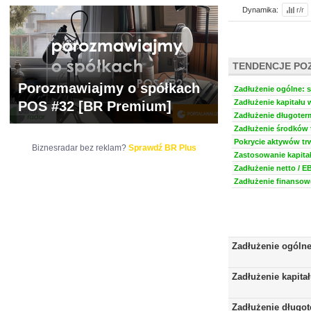
Dynamika:
r/r
TENDENCJE PO
Porozmawiajmy o spółkach
Zadłużenie ogólne: s
Zadłużenie kapitału 
POS #32 [BR Premium]
Zadłużenie długoter
Zadłużenie środków t
Pokrycie aktywów trw
Biznesradar bez reklam?
Sprawdź BR Plus
Zastosowanie kapitał
Zadłużenie netto / E
Zadłużenie finansowe
Zadłużenie ogóln
Zadłużenie kapita
Zadłużenie długo