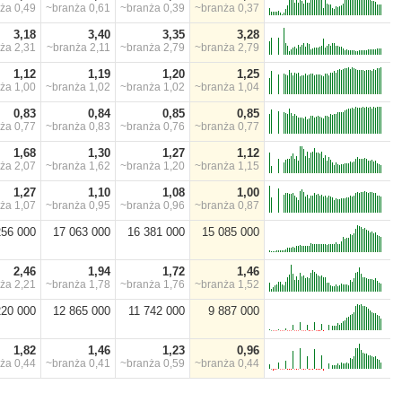
nża
0,49
~branża
0,61
~branża
0,39
~branża
0,37
3,18
3,40
3,35
3,28
nża
2,31
~branża
2,11
~branża
2,79
~branża
2,79
1,12
1,19
1,20
1,25
nża
1,00
~branża
1,02
~branża
1,02
~branża
1,04
0,83
0,84
0,85
0,85
nża
0,77
~branża
0,83
~branża
0,76
~branża
0,77
1,68
1,30
1,27
1,12
nża
2,07
~branża
1,62
~branża
1,20
~branża
1,15
1,27
1,10
1,08
1,00
nża
1,07
~branża
0,95
~branża
0,96
~branża
0,87
256 000
17 063 000
16 381 000
15 085 000
2,46
1,94
1,72
1,46
nża
2,21
~branża
1,78
~branża
1,76
~branża
1,52
220 000
12 865 000
11 742 000
9 887 000
1,82
1,46
1,23
0,96
nża
0,44
~branża
0,41
~branża
0,59
~branża
0,44