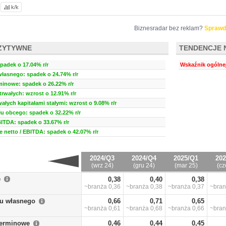
k/k
Biznesradar bez reklam?
Sprawd
ZYTYWNE
TENDENCJE 
padek o 17.04% r/r
Wskaźnik ogólnej
własnego: spadek o 24.74% r/r
minowe: spadek o 26.22% r/r
rwałych: wzrost o 12.91% r/r
ałych kapitałami stałymi: wzrost o 9.08% r/r
u obcego: spadek o 32.22% r/r
BITDA: spadek o 33.67% r/r
 netto / EBITDA: spadek o 42.07% r/r
2024/Q3
2024/Q4
2025/Q1
202
(wrz 24)
(gru 24)
(mar 25)
(cz
e
0,38
0,40
0,38
~branża
0,36
~branża
0,38
~branża
0,37
~bra
łu własnego
0,66
0,71
0,65
~branża
0,61
~branża
0,68
~branża
0,66
~bra
terminowe
0,46
0,44
0,45