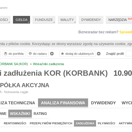
darem
OŚCI
GIEŁDA
FUNDUSZE
WALUTY
DYWIDENDY
NARZĘDZIA
Biznesradar bez reklam?
Sprawd
sta z plików cookie. Korzystając ze strony wyrażasz zgodę na używanie cookie, zg
do portfela
do radaru
dodaj do ulubionych
Znajdź profil:
ORBANK SA (KOR)
•
Wskaźniki zadłużenia
i zadłużenia KOR (KORBANK)
10.90
PÓŁKA AKCYJNA
 - Notowania ciągłe
IZA TECHNICZNA
ANALIZA FINANSOWA
DYWIDENDY
WYC
OWE
WSKAŹNIKI
RATING
J
RENTOWNOŚCI
PRZEPŁYWÓW PIENIĘŻNYCH
ZADŁUŻENIA
PŁYNNOŚCI
AKTYWN