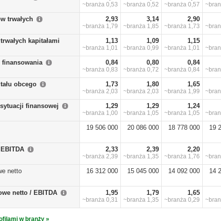
~branża
0,53
~branża
0,52
~branża
0,57
~bra
w trwałych
2,93
3,14
2,90
~branża
1,79
~branża
1,85
~branża
1,73
~bra
trwałych kapitałami
1,13
1,09
1,15
~branża
1,01
~branża
0,99
~branża
1,01
~bra
y finansowania
0,84
0,80
0,84
~branża
0,83
~branża
0,72
~branża
0,84
~bra
itału obcego
1,73
1,80
1,65
~branża
2,03
~branża
2,03
~branża
1,99
~bra
sytuacji finansowej
1,29
1,29
1,24
~branża
1,00
~branża
1,05
~branża
1,05
~bra
19 506 000
20 086 000
18 778 000
19 
/ EBITDA
2,33
2,39
2,20
~branża
2,39
~branża
1,35
~branża
1,76
~bra
we netto
16 312 000
15 045 000
14 092 000
14 
owe netto / EBITDA
1,95
1,79
1,65
~branża
0,31
~branża
1,35
~branża
0,29
~bra
ofilami w branży »