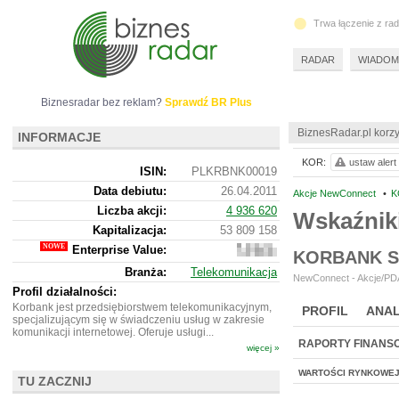
Trwa łączenie z ra
RADAR
WIADOM
Biznesradar bez reklam?
Sprawdź BR Plus
BiznesRadar.pl korzy
INFORMACJE
KOR:
ustaw alert
ISIN:
PLKRBNK00019
Data debiutu:
26.04.2011
Akcje NewConnect
•
K
Liczba akcji:
4 936 620
Wskaźnik
Kapitalizacja:
53 809 158
Enterprise Value:
63
KORBANK S
696
Branża:
Telekomunikacja
158
NewConnect - Akcje/PDA
Profil działalności:
Korbank jest przedsiębiorstwem telekomunikacyjnym,
PROFIL
ANAL
specjalizującym się w świadczeniu usług w zakresie
komunikacji internetowej. Oferuje usługi...
RAPORTY FINANS
więcej »
WARTOŚCI RYNKOWE
TU ZACZNIJ