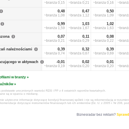
~branża
0,15
~branża
0,21
~branża
0,16
~bran
0,48
0,47
0,50
~branża
1,08
~branża
1,12
~branża
1,09
~bran
0,99
1,03
1,02
~branża
1,59
~branża
1,67
~branża
1,63
~bran
szona
0,07
0,11
0,08
~branża
0,21
~branża
0,29
~branża
0,22
~bran
zań należnościami
0,39
0,32
0,39
~branża
0,74
~branża
0,67
~branża
0,69
~bran
racującego w aktywach
-0,01
0,02
0,01
~branża
0,19
~branża
0,20
~branża
0,20
~bran
ofilami w branży »
kaźników »
 podstawie urocznionych wartości RZiS i PP z 4 ostatnich raportów kwartalnych.
czane są w oparciu o medianę.
ynie użyteczne informacje dotyczące kondycji finansowej spółek i nie są rekomendacją w rozumie
ekomendacje dotyczące instrumentów finansowych lub ich emitentów (Dz. U. z 2005 r. Nr 206, poz
Biznesradar bez reklam?
Sprawd