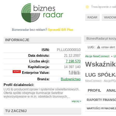
Trwa łączenie z ra
RADAR
WIADOM
Biznesradar bez reklam?
Sprawdź BR Plus
BiznesRadar.pl korzy
INFORMACJE
LUG:
ustaw alert
ISIN:
PLLUG0000010
Data debiutu:
21.12.2007
Akcje NewConnect
•
L
Liczba akcji:
7 198 570
Wskaźnik
Kapitalizacja:
14 397 140
Enterprise Value:
79
LUG SPÓŁK
052
Branża:
Budownictwo
140
NewConnect - Akcje/PDA
Profil działalności:
LUG to producent opraw i systemów oświetleniowych.
PROFIL
ANAL
Oferta spółki obejmuje iluminacje świetlne
wykorzystywane w m.in. obiektach biurowych,...
RAPORTY FINANS
więcej »
WARTOŚCI RYNKOWE
TU ZACZNIJ