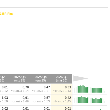
ź BR Plus
/Q2
2025/Q3
2025/Q4
2026/Q1
25)
(wrz 25)
(gru 25)
(mar 26)
0,81
0,70
0,47
0,33
ża
1,12
~branża
1,14
~branża
1,17
~branża
1,13
1,03
0,91
0,57
0,42
ża
1,50
~branża
1,49
~branża
1,53
~branża
1,45
0,02
0,01
0,01
0,01