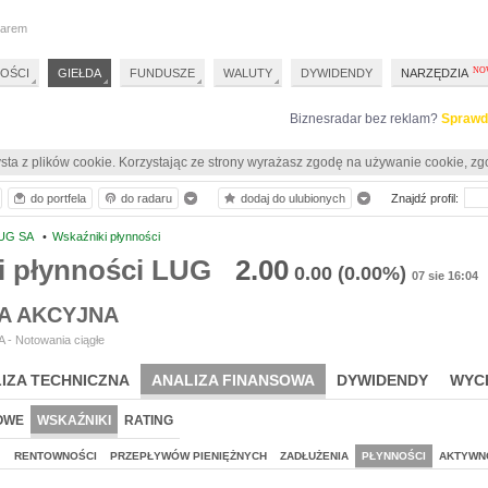
darem
OŚCI
GIEŁDA
FUNDUSZE
WALUTY
DYWIDENDY
NARZĘDZIA
Biznesradar bez reklam?
Sprawd
sta z plików cookie. Korzystając ze strony wyrażasz zgodę na używanie cookie, zg
do portfela
do radaru
dodaj do ulubionych
Znajdź profil:
UG SA
•
Wskaźniki płynności
i płynności LUG
2.00
0.00
(0.00%)
07 sie 16:04
A AKCYJNA
 - Notowania ciągłe
IZA TECHNICZNA
ANALIZA FINANSOWA
DYWIDENDY
WYC
OWE
WSKAŹNIKI
RATING
J
RENTOWNOŚCI
PRZEPŁYWÓW PIENIĘŻNYCH
ZADŁUŻENIA
PŁYNNOŚCI
AKTYWN