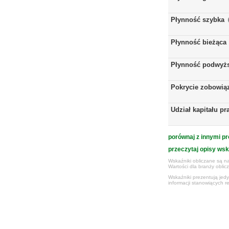
Płynność szybka
Płynność bieżąca
Płynność podwyż
Pokrycie zobowią
Udział kapitału p
porównaj z innymi pr
przeczytaj opisy ws
Wskaźniki obliczane są na
Wartości dla branży obli
Wskaźniki prezentują jed
informacji stanowiących r