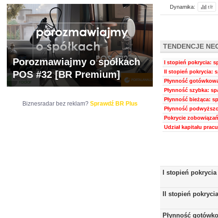
Dynamika:
r/r
TENDENCJE NE
Porozmawiajmy o spółkach
I stopień pokrycia: s
II stopień pokrycia: 
POS #32 [BR Premium]
Płynność gotówkowa:
Płynność szybka: spa
Płynność bieżąca: sp
Biznesradar bez reklam?
Sprawdź BR Plus
Płynność podwyższon
Pokrycie zobowiązań
Udział kapitału prac
I stopień pokrycia
II stopień pokryci
Płynność gotówk