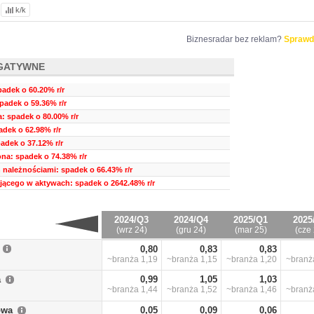
k/k
Biznesradar bez reklam?
Sprawd
GATYWNE
padek o 60.20% r/r
spadek o 59.36% r/r
 spadek o 80.00% r/r
dek o 62.98% r/r
adek o 37.12% r/r
a: spadek o 74.38% r/r
 należnościami: spadek o 66.43% r/r
ującego w aktywach: spadek o 2642.48% r/r
2024/Q3
2024/Q4
2025/Q1
2025
(wrz 24)
(gru 24)
(mar 25)
(cze 
0,80
0,83
0,83
~branża
1,19
~branża
1,15
~branża
1,20
~bran
a
0,99
1,05
1,03
~branża
1,44
~branża
1,52
~branża
1,46
~bran
owa
0,05
0,09
0,06