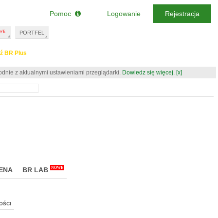
Pomoc
Logowanie
Rejestracja
PORTFEL
ź BR Plus
odnie z aktualnymi ustawieniami przeglądarki.
Dowiedz się więcej.
[x]
NOWE
ENA
BR LAB
OŚCI