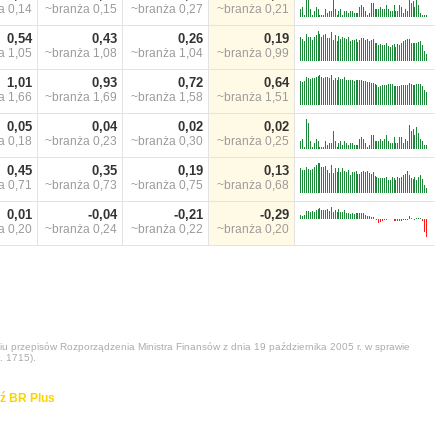
ża
0,14
~branża
0,15
~branża
0,27
~branża
0,21
0,54
0,43
0,26
0,19
ża
1,05
~branża
1,08
~branża
1,04
~branża
0,99
1,01
0,93
0,72
0,64
ża
1,66
~branża
1,69
~branża
1,58
~branża
1,51
0,05
0,04
0,02
0,02
ża
0,18
~branża
0,23
~branża
0,30
~branża
0,25
0,45
0,35
0,19
0,13
ża
0,71
~branża
0,73
~branża
0,75
~branża
0,68
0,01
-0,04
-0,21
-0,29
ża
0,20
~branża
0,24
~branża
0,22
~branża
0,20
niu przepisów Rozporządzenia Ministra Finansów z dnia 19 października 2005 r. w sprawie
. 1715).
ź BR Plus