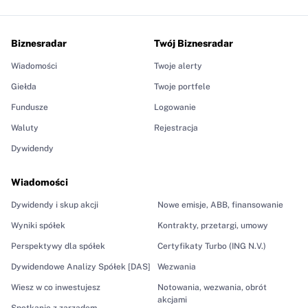
Biznesradar
Twój Biznesradar
Wiadomości
Twoje alerty
Giełda
Twoje portfele
Fundusze
Logowanie
Waluty
Rejestracja
Dywidendy
Wiadomości
Dywidendy i skup akcji
Nowe emisje, ABB, finansowanie
Wyniki spółek
Kontrakty, przetargi, umowy
Perspektywy dla spółek
Certyfikaty Turbo (ING N.V.)
Dywidendowe Analizy Spółek [DAS]
Wezwania
Wiesz w co inwestujesz
Notowania, wezwania, obrót
akcjami
Spotkanie z zarządem