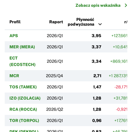
Zobacz opis wskaźnika
Płynność
Profil
Raport
r/r
podwyższona
APS
2026/Q1
3,95
+127,66%
MER (MERA)
2026/Q1
3,37
+10,64%
ECT
2026/Q1
3,34
+869,16%
(ECO5TECH)
MCR
2025/Q4
2,71
+1 287,13%
TOS (TAMEX)
2026/Q1
1,47
-28,17%
IZO (IZOLACJA)
2026/Q1
1,28
+31,78%
RCA (ROCCA)
2026/Q2
1,28
-0,92%
TOR (TORPOL)
2026/Q1
0,96
+17,76%
DEK (DEKPOL)
2026/Q1
0,82
+46,79%