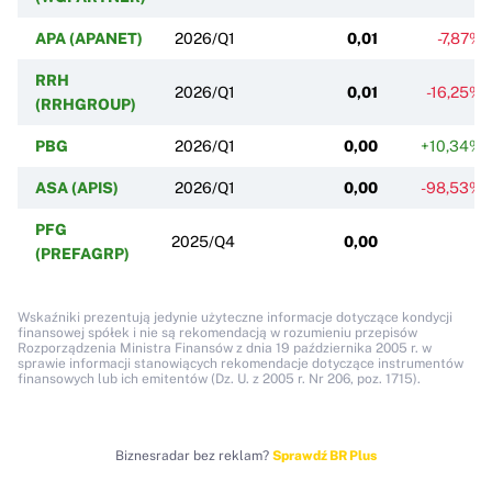
APA (APANET)
2026/Q1
0,01
-7,87%
RRH
2026/Q1
0,01
-16,25%
(RRHGROUP)
PBG
2026/Q1
0,00
+10,34%
ASA (APIS)
2026/Q1
0,00
-98,53%
PFG
2025/Q4
0,00
(PREFAGRP)
Wskaźniki prezentują jedynie użyteczne informacje dotyczące kondycji
finansowej spółek i nie są rekomendacją w rozumieniu przepisów
Rozporządzenia Ministra Finansów z dnia 19 października 2005 r. w
sprawie informacji stanowiących rekomendacje dotyczące instrumentów
finansowych lub ich emitentów (Dz. U. z 2005 r. Nr 206, poz. 1715).
Biznesradar bez reklam?
Sprawdź BR Plus