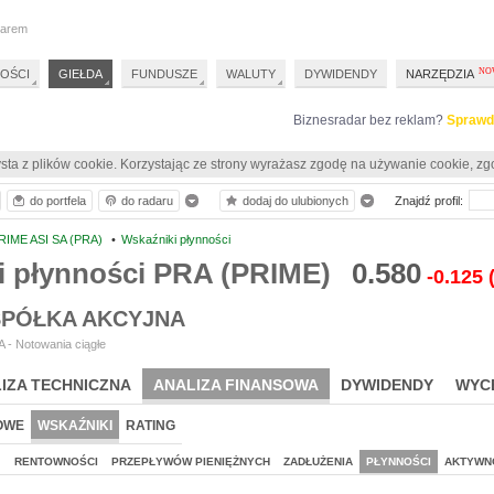
darem
OŚCI
GIEŁDA
FUNDUSZE
WALUTY
DYWIDENDY
NARZĘDZIA
Biznesradar bez reklam?
Sprawd
sta z plików cookie. Korzystając ze strony wyrażasz zgodę na używanie cookie, zg
do portfela
do radaru
dodaj do ulubionych
Znajdź profil:
RIME ASI SA (PRA)
•
Wskaźniki płynności
i płynności PRA (PRIME)
0.580
-0.125
 SPÓŁKA AKCYJNA
 - Notowania ciągłe
IZA TECHNICZNA
ANALIZA FINANSOWA
DYWIDENDY
WYC
OWE
WSKAŹNIKI
RATING
J
RENTOWNOŚCI
PRZEPŁYWÓW PIENIĘŻNYCH
ZADŁUŻENIA
PŁYNNOŚCI
AKTYWN