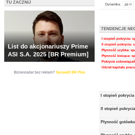
TU ZACZNIJ
Dynamika:
r/r
TENDENCJE NE
I stopień pokrycia: s
II stopień pokrycia: 
List do akcjonariuszy Prime
Płynność szybka: spa
ASI S.A. 2025 [BR Premium]
Płynność bieżąca: sp
Pokrycie zobowiązań
Udział kapitału prac
Biznesradar bez reklam?
Sprawdź BR Plus
I stopień pokrycia
II stopień pokryci
Płynność gotówk