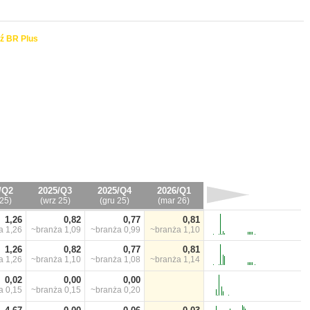
ź BR Plus
/Q2
2025/Q3
2025/Q4
2026/Q1
25)
(wrz 25)
(gru 25)
(mar 26)
1,26
0,82
0,77
0,81
ża
1,26
~branża
1,09
~branża
0,99
~branża
1,10
1,26
0,82
0,77
0,81
ża
1,26
~branża
1,10
~branża
1,08
~branża
1,14
0,02
0,00
0,00
ża
0,15
~branża
0,15
~branża
0,20