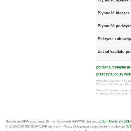
Płynność szybka
Płynność bieżąca
Płynność podwyż
Pokrycie zobowią
Udział kapitału p
porównaj z innymi pr
przeczytaj opisy ws
Wskaźniki obliczane są na
Wartości dla branży obli
Wskaźniki prezentują jed
informacji stanowiących r
Notowania GPW opóźnione 15 min.
Notowania GPW/NC dostarcza
Dom Maklerski BDM 
© 2010-2026 BIZNESRADAR sp. z o.o. • Wszystkie prawa zastrzeżone • produkcja:
W3