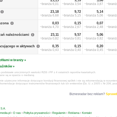
23,13
9,59
5,08
~branża
6,01
~branża
3,54
~branża
3,87
~bran
23,18
9,72
5,14
~branża
6,68
~branża
5,15
~branża
5,06
~bran
szona
0,03
0,15
0,07
~branża
4,70
~branża
2,67
~branża
2,48
~bran
zań należnościami
23,11
9,57
5,06
~branża
0,82
~branża
0,81
~branża
0,82
~bran
racującego w aktywach
0,35
0,15
0,20
~branża
0,43
~branża
0,40
~branża
0,45
~bran
ofilami w branży »
kaźników »
 podstawie urocznionych wartości RZiS i PP z 4 ostatnich raportów kwartalnych.
czane są w oparciu o medianę.
ynie użyteczne informacje dotyczące kondycji finansowej spółek i nie są rekomendacją w rozumie
ekomendacje dotyczące instrumentów finansowych lub ich emitentów (Dz. U. z 2005 r. Nr 206, poz
Biznesradar bez reklam?
Sprawd
S.A.
media.pl
•
O nas
•
Polityka prywatności
•
Regulamin
•
Reklama
•
Kontakt