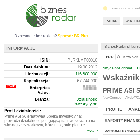
Trwa łączenie z ra
RADAR
WIADOM
Biznesradar bez reklam?
Sprawdź BR Plus
BiznesRadar.pl korzy
INFORMACJE
PRA:
ustaw alert
ISIN:
PLRKLMF00010
Data debiutu:
19.06.2012
Akcje NewConnect
•
P
Liczba akcji:
116 800 000
Wskaźnik
Kapitalizacja:
67 744 000
Enterprise
69
PRIME ASI
Value:
426
000
NewConnect - Akcje/PDA
Branża:
Działalność
inwestycyjna
PROFIL
ANAL
Profil działalności:
Prime ASI (Alternatywna Spółka Inwestycyjna)
prowadzi działalność polegającą na inwestowaniu na
RAPORTY FINANS
własną rzecz w aktywa, które następnie planuje...
więcej »
WARTOŚCI RYNKOWE