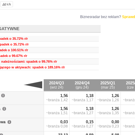
k/k
Biznesradar bez reklam?
Sprawd
GATYWNE
padek o 35.72% r/r
spadek o 35.72% r/r
dek o 100.51% r/r
adek o 99.67% r/r
 należnościami: spadek o 99.76% r/r
ującego w aktywach: spadek o 189.16% r/r
2024/Q3
2024/Q4
2025/Q1
2025
(wrz 24)
(gru 24)
(mar 25)
(cze 
1,56
1,18
1,26
~branża
1,42
~branża
1,17
~branża
1,26
~bran
a
1,56
1,18
1,26
~branża
1,51
~branża
1,27
~branża
1,35
~bran
owa
0,03
0,15
0,00
~branża
0,08
~branża
0,27
~branża
0,23
~bran