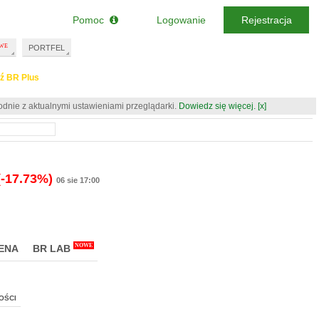
Pomoc
Logowanie
Rejestracja
PORTFEL
ź BR Plus
odnie z aktualnymi ustawieniami przeglądarki.
Dowiedz się więcej.
[x]
(-17.73%)
06 sie 17:00
NOWE
ENA
BR LAB
OŚCI