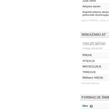
Zysk netto
Aktywa razem
Kapitał własny akcj
jednostki dominując
raport 2026/Q1, dane w 
WSKAŹNIKI AT
neutralnie
mówią wskaźniki
RSI(14)
STS(14,3)
MACD(12,26,9)
TRIX(14,9)
Williams %R(10)
interwał dzienny
FORMACJE ŚW
Młot