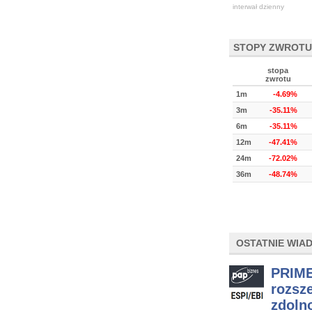
interwał dzienny
STOPY ZWROTU
stopa
zwrotu
1m
-4.69%
3m
-35.11%
6m
-35.11%
12m
-47.41%
24m
-72.02%
36m
-48.74%
OSTATNIE WIA
PRIME
rozsz
zdoln