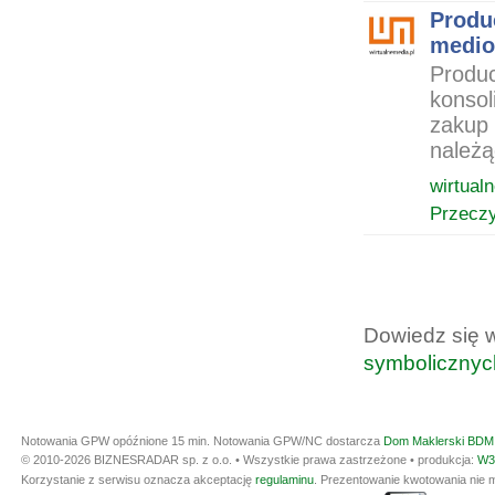
Produ
medi
Produc
konsol
zakup 
należą
wirtual
Przeczy
Dowiedz się 
symbolicznyc
Notowania GPW opóźnione 15 min.
Notowania GPW/NC dostarcza
Dom Maklerski BDM 
© 2010-2026 BIZNESRADAR sp. z o.o. • Wszystkie prawa zastrzeżone • produkcja:
W3
Korzystanie z serwisu oznacza akceptację
regulaminu
. Prezentowanie kwotowania nie m