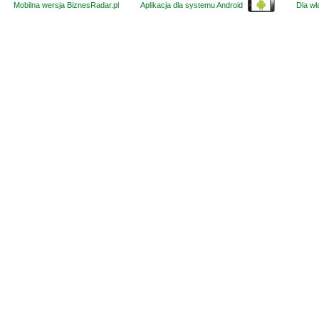
Mobilna wersja BiznesRadar.pl
Aplikacja dla systemu Android
Dla wła