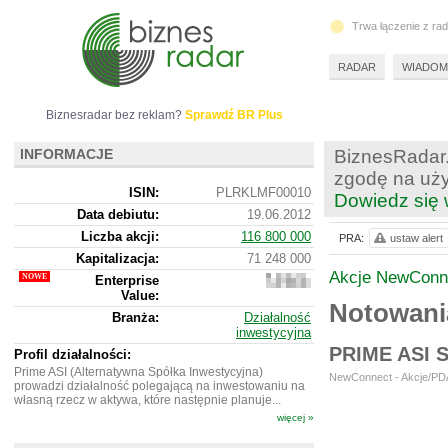
Trwa łączenie z ra
RADAR
WIADOM
Biznesradar bez reklam?
Sprawdź BR Plus
INFORMACJE
BiznesRadar.
zgodę na uży
ISIN:
PLRKLMF00010
Dowiedz się 
Data debiutu:
19.06.2012
Liczba akcji:
116 800 000
PRA:
ustaw alert
Kapitalizacja:
71 248 000
Akcje NewConn
Enterprise
72
Value:
930
Notowani
000
Branża:
Działalność
inwestycyjna
PRIME ASI
Profil działalności:
Prime ASI (Alternatywna Spółka Inwestycyjna)
NewConnect - Akcje/PDA
prowadzi działalność polegającą na inwestowaniu na
własną rzecz w aktywa, które następnie planuje...
więcej »