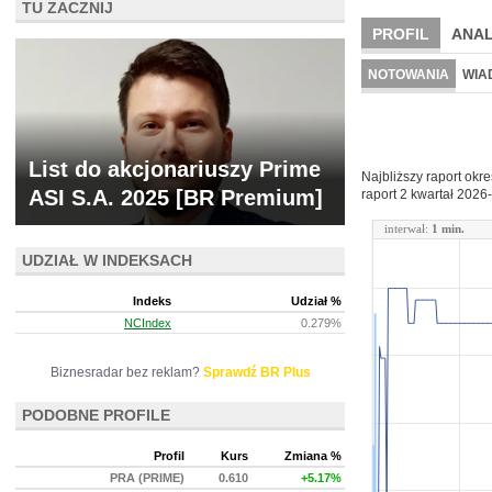
TU ZACZNIJ
PROFIL
ANAL
NOWE
BR LAB
NOTOWANIA
WIA
ARCHIWUM NOTO
List do akcjonariuszy Prime
Najbliższy raport okr
ASI S.A. 2025 [BR Premium]
raport 2 kwartał
2026-
interwał:
1 min.
UDZIAŁ W INDEKSACH
Indeks
Udział %
NCIndex
0.279%
Biznesradar bez reklam?
Sprawdź BR Plus
PODOBNE PROFILE
Profil
Kurs
Zmiana %
PRA (PRIME)
0.610
+5.17%