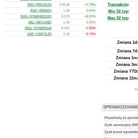
Transakcje
:
PRX (PROSUS)
178.30
+7.79%
RNC (REINO)
1.39
0.00%
Min 52 tyg
:
SHG (STARHEDGE)
0.175
+0.57%
Max 52 tyg
:
SKL (SKYLINE)
1.40
0.00%
SNG (SYNERGA)
0.414
-7.59%
UNF (UNFOLD)
1.26
-0.79%
Zmiana 1d
Zmiana 7d
Zmiana 1m
Zmiana 3m
Zmiana YTD
Zmiana 12m
Pr
SPRAWOZDANIE
Przychody ze sprze
Zysk operacyjny (EB
Zysk przed opodat