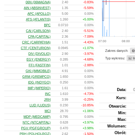
06N (06MAGNA)
2.40
-0.83%
AIN (ABSINVEST)
1.35
-5.59%
APC (APOLLO)
5.00
0.00%
ATS (ATLANTIS)
1.260
+5.00%
BPC
0.0710
0.00%
CAI (CARLSON)
2.40
-5.51%
CPA (CAPITAL)
2.36
-7.09%
07:00
08:00
CRC (CARPATHIA)
1.51
-4.43%
CTF (CENTURION)
0.0945
+1.07%
Zakres danych:
DIV (DIVOLIO)
2.90
-3.97%
Typ wykresu:
l
EGY (ENERGY)
0.285
-4.68%
FFI (FASTFIN)
1.01
-2.88%
GKI (IMMOBILE)
4.91
0.00%
GRM (GREMPCO)
1.650
0.00%
IDG (INDYGO)
0.250
0.00%
IMP (IMPERIO)
1.61
0.00%
Data:
0
INC
1.610
-4.73%
Kurs
:
JRH
3.99
-0.25%
LUD (LUDUS)
0.230
-10.85%
Otwarcie:
MCI
28.70
+1.06%
Min:
MDP (MEDCAMP)
0.795
0.00%
Max:
NTC (NTCAPITAL)
0.628
+3.97%
Wolumen:
PGV (PGFGROUP)
0.470
+3.98%
Obrót:
PRH (POLHOLROZ)
2.62
-1.50%