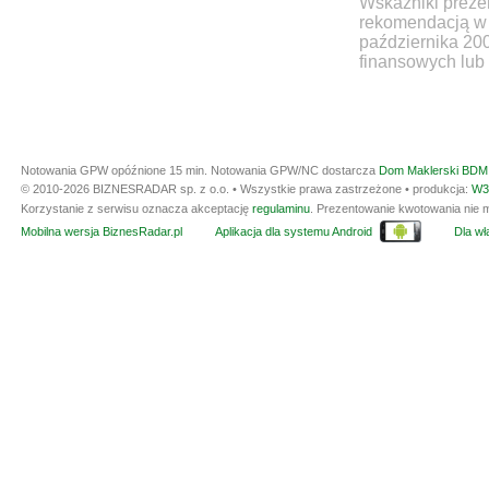
Wskaźniki prezen
rekomendacją w 
października 20
finansowych lub 
Notowania GPW opóźnione 15 min.
Notowania GPW/NC dostarcza
Dom Maklerski BDM 
© 2010-2026 BIZNESRADAR sp. z o.o. • Wszystkie prawa zastrzeżone • produkcja:
W3
Korzystanie z serwisu oznacza akceptację
regulaminu
. Prezentowanie kwotowania nie m
Mobilna wersja BiznesRadar.pl
Aplikacja dla systemu Android
Dla wła