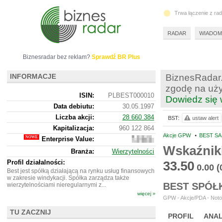
Trwa łączenie z ra
RADAR
WIADOM
Biznesradar bez reklam?
Sprawdź BR Plus
INFORMACJE
BiznesRadar.
zgodę na uży
ISIN:
PLBEST000010
Dowiedz się 
Data debiutu:
30.05.1997
Liczba akcji:
28 660 384
BST:
ustaw alert
Kapitalizacja:
960 122 864
Akcje GPW
•
BEST SA
Enterprise Value:
2
392
Wskaźnik
Branża:
Wierzytelności
747
864
Profil działalności:
33.50
0.00
(
Best jest spółką działającą na rynku usług finansowych
w zakresie windykacji. Spółka zarządza także
BEST SPÓŁ
wierzytelnościami nieregularnymi z...
więcej »
GPW - Akcje/PDA - Noto
TU ZACZNIJ
PROFIL
ANAL