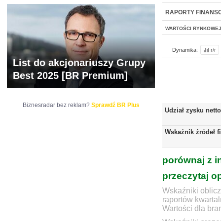
NOWE
BR LAB
RAPORTY FINANS
WARTOŚCI RYNKOWE
Dynamika:
r/r
List do akcjonariuszy Grupy
Best 2025 [BR Premium]
Biznesradar bez reklam?
Sprawdź BR Plus
Udział zysku nett
Wskaźnik źródeł f
porównaj z i
przeczytaj o
Wskaźniki oblicz
raportów kwartal
Wartości dla bra