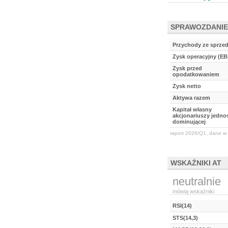
SPRAWOZDANIE
Przychody ze sprze
Zysk operacyjny (EB
Zysk przed
opodatkowaniem
Zysk netto
Aktywa razem
Kapitał własny
akcjonariuszy jednos
dominującej
raport 2026/Q1, dane w 
WSKAŹNIKI AT
neutralnie
mówią wskaźniki
RSI(14)
STS(14,3)