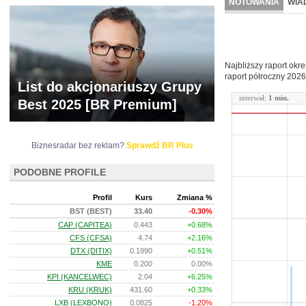
NOTOWANIA
WIA
ARCHIWUM NOTO
Najbliższy raport okr
raport półroczny
2026
List do akcjonariuszy Grupy
interwał:
1 min.
Best 2025 [BR Premium]
Biznesradar bez reklam?
Sprawdź BR Plus
PODOBNE PROFILE
Profil
Kurs
Zmiana %
BST (BEST)
33.40
-0.30%
CAP (CAPITEA)
0.443
+0.68%
CFS (CFSA)
4.74
+2.16%
DTX (DITIX)
0.1990
+0.51%
KME
0.200
0.00%
KPI (KANCELWEC)
2.04
+6.25%
KRU (KRUK)
431.60
+0.33%
LXB (LEXBONO)
0.0825
-1.20%