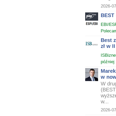
2026-07
BEST -
EBI/ES
Poleca
Best z
zł w I
ISBizne
później
Marek
w now
W drug
(BEST)
wyższe
w...
2026-07