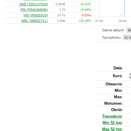
ONE (1SOLUTION)
0.0938
+0.21%
PRI (PRAGMAINK)
3.70
+0.54%
VIN (VINDEXUS)
14.75
-0.67%
WRL (WIERZYCL)
0.646
+10.24%
07:00
08:00
Zakres danych:
Typ wykresu:
l
Data:
Kurs
:
Otwarcie:
Min:
Max:
Wolumen:
Obrót:
Transakcje
:
Min 52 tyg
:
Max 52 tyg
: