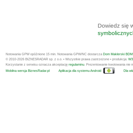
Dowiedz się 
symbolicznyc
Notowania GPW opóźnione 15 min.
Notowania GPW/NC dostarcza
Dom Maklerski BDM 
© 2010-2026 BIZNESRADAR sp. z o.o. • Wszystkie prawa zastrzeżone • produkcja:
W3
Korzystanie z serwisu oznacza akceptację
regulaminu
. Prezentowanie kwotowania nie m
Mobilna wersja BiznesRadar.pl
Aplikacja dla systemu Android
Dla wła