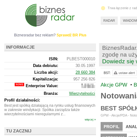
Trwa łączenie z ra
RADAR
WIADOM
Biznesradar bez reklam?
Sprawdź BR Plus
INFORMACJE
BiznesRadar.
zgodę na uży
ISIN:
PLBEST000010
Dowiedz się 
Data debiutu:
30.05.1997
Liczba akcji:
28 660 384
BST:
ustaw alert
Kapitalizacja:
957 256 826
Akcje GPW
•
B
Enterprise Value:
2
389
Branża:
Wierzytelności
Notowani
881
826
Profil działalności:
Best jest spółką działającą na rynku usług finansowych
BEST SPÓŁ
w zakresie windykacji. Spółka zarządza także
wierzytelnościami nieregularnymi z...
GPW - Akcje/PDA - Noto
więcej »
PROFIL
ANAL
TU ZACZNIJ
NOWE
BR LAB