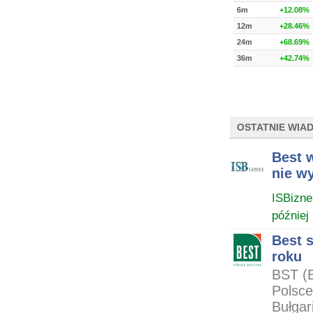
6m
+12.08%
12m
+28.46%
24m
+68.69%
36m
+42.74%
OSTATNIE WIA
Best w
nie wy
ISBizne
później
Best s
roku
BST (B
Polsce
Bułgar