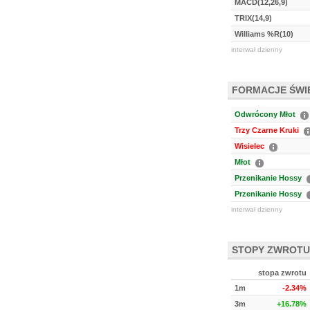
MACD(12,26,9)
TRIX(14,9)
Williams %R(10)
interwał dzienny
FORMACJE ŚW
Odwrócony Młot
Trzy Czarne Kruki
Wisielec
Młot
Przenikanie Hossy
Przenikanie Hossy
interwał dzienny
STOPY ZWROTU
stopa zwrotu
1m
-2.34%
3m
+16.78%