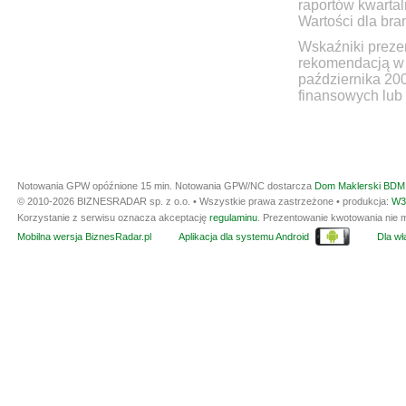
raportów kwartal
Wartości dla bra
Wskaźniki prezen
rekomendacją w 
października 20
finansowych lub 
Notowania GPW opóźnione 15 min.
Notowania GPW/NC dostarcza
Dom Maklerski BDM 
© 2010-2026 BIZNESRADAR sp. z o.o. • Wszystkie prawa zastrzeżone • produkcja:
W3
Korzystanie z serwisu oznacza akceptację
regulaminu
. Prezentowanie kwotowania nie m
Mobilna wersja BiznesRadar.pl
Aplikacja dla systemu Android
Dla wła