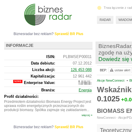
Trwa łączenie z ra
RADAR
WIADOM
Biznesradar bez reklam?
Sprawdź BR Plus
INFORMACJE
BiznesRadar.
zgodę na uży
ISIN:
PLBMSEP00011
Dowiedz się 
Data debiutu:
07.12.2012
Liczba akcji:
126 453 088
BEP:
ustaw alert
Kapitalizacja:
12 961 442
Akcje NewConnect
•
B
Enterprise Value:
14
302
Wskaźnik
Branża:
Energia
442
Profil działalności:
0.1025
+0.
Przedmiotem działalności Biomass Energy Project jest
uprawa roślin energetycznych przeznaczonych do
BIOMASS E
produkcji biomasy. Spółka zajmuje się zakładaniem...
więcej »
NewConnect - Akcje/PDA
Biznesradar bez reklam?
Sprawdź BR Plus
Teoretyczny