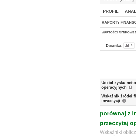
PROFIL
ANAL
NOWE
BR LAB
RAPORTY FINANS
WARTOŚCI RYNKOWE
Dynamika:
r/r
Udział zysku nett
operacyjnych
Wskaźnik źródeł 
inwestycji
porównaj z i
przeczytaj o
Wskaźniki oblicz