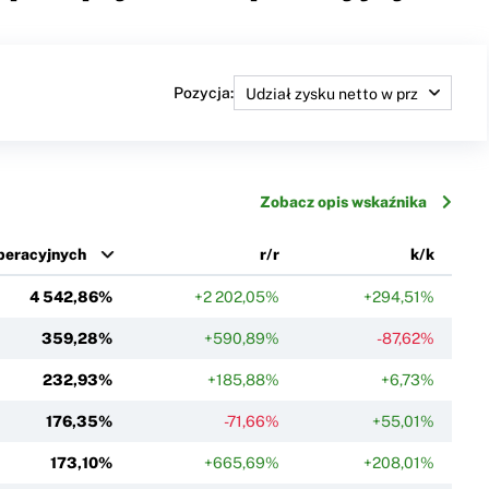
Pozycja:
Zobacz opis wskaźnika
operacyjnych
r/r
k/k
4 542,86%
+2 202,05%
+294,51%
359,28%
+590,89%
-87,62%
232,93%
+185,88%
+6,73%
176,35%
-71,66%
+55,01%
173,10%
+665,69%
+208,01%