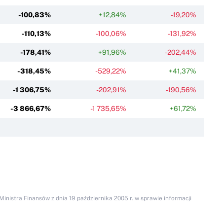
-100,83%
+12,84%
-19,20%
-110,13%
-100,06%
-131,92%
-178,41%
+91,96%
-202,44%
-318,45%
-529,22%
+41,37%
-1 306,75%
-202,91%
-190,56%
-3 866,67%
-1 735,65%
+61,72%
inistra Finansów z dnia 19 października 2005 r. w sprawie informacji