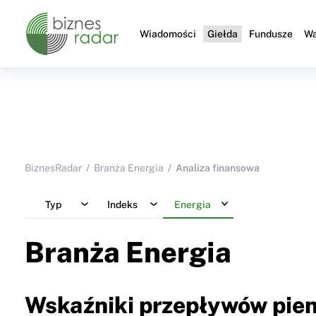
Wiadomości
Giełda
Fundusze
Wa
BiznesRadar
Branża Energia
Analiza finansowa
Typ
Indeks
Energia
Branża Energia
Wskaźniki przepływów pien