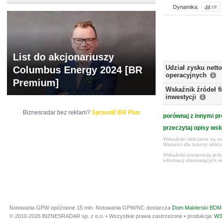
Dynamika:
r/r
List do akcjonariuszy
Udział zysku nett
Columbus Energy 2024 [BR
operacyjnych
Premium]
Wskaźnik źródeł 
inwestycji
Biznesradar bez reklam?
Sprawdź BR Plus
porównaj z innymi pr
przeczytaj opisy ws
Wskaźniki obliczane są na
Wartości dla branży obli
Wskaźniki prezentują jed
informacji stanowiących r
Notowania GPW opóźnione 15 min.
Notowania GPW/NC dostarcza
Dom Maklerski BDM 
© 2010-2026 BIZNESRADAR sp. z o.o. • Wszystkie prawa zastrzeżone • produkcja:
W3