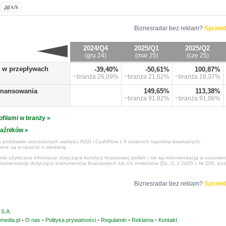
k/k
Biznesradar bez reklam?
Sprawd
2024/Q4
2025/Q1
2025/Q2
(gru 24)
(mar 25)
(cze 25)
o w przepływach
-39,40%
-50,61%
100,87%
~branża
26,09%
~branża
21,62%
~branża
18,37%
finansowania
149,65%
113,38%
~branża
91,82%
~branża
91,06%
ofilami w branży »
kaźników »
 podstawie urocznionych wartości RZiS i CashFlow z 4 ostatnich raportów kwartalnych.
czane są w oparciu o medianę.
ynie użyteczne informacje dotyczące kondycji finansowej spółek i nie są rekomendacją w rozumie
ekomendacje dotyczące instrumentów finansowych lub ich emitentów (Dz. U. z 2005 r. Nr 206, poz
Biznesradar bez reklam?
Sprawd
S.A.
media.pl
•
O nas
•
Polityka prywatności
•
Regulamin
•
Reklama
•
Kontakt