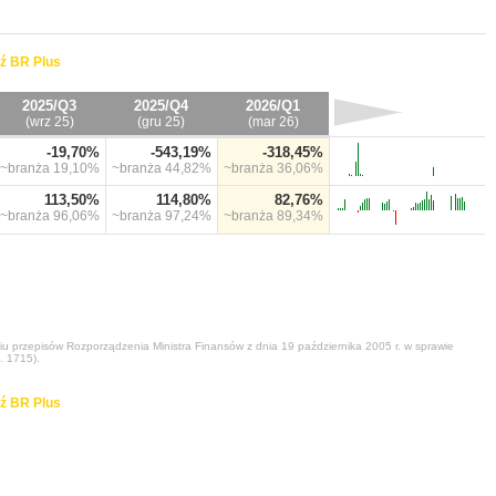
ź BR Plus
2025/Q3
2025/Q4
2026/Q1
(wrz 25)
(gru 25)
(mar 26)
-19,70%
-543,19%
-318,45%
~branża
19,10%
~branża
44,82%
~branża
36,06%
113,50%
114,80%
82,76%
~branża
96,06%
~branża
97,24%
~branża
89,34%
niu przepisów Rozporządzenia Ministra Finansów z dnia 19 października 2005 r. w sprawie
. 1715).
ź BR Plus