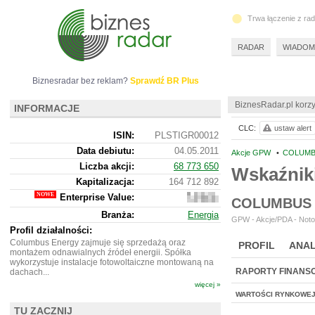
Trwa łączenie z ra
RADAR
WIADOM
Biznesradar bez reklam?
Sprawdź BR Plus
BiznesRadar.pl korzy
INFORMACJE
CLC:
ustaw alert
ISIN:
PLSTIGR00012
Data debiutu:
04.05.2011
Akcje GPW
•
COLUMB
Liczba akcji:
68 773 650
Wskaźnik
Kapitalizacja:
164 712 892
Enterprise Value:
251
COLUMBUS 
556
Branża:
Energia
892
GPW - Akcje/PDA - Noto
Profil działalności:
Columbus Energy zajmuje się sprzedażą oraz
PROFIL
ANAL
montażem odnawialnych źródeł energii. Spółka
wykorzystuje instalacje fotowoltaiczne montowaną na
RAPORTY FINANS
dachach...
więcej »
WARTOŚCI RYNKOWE
TU ZACZNIJ