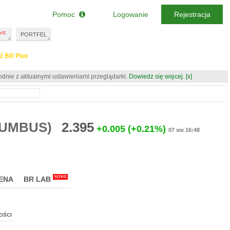
Pomoc
Logowanie
Rejestracja
PORTFEL
ź BR Plus
odnie z aktualnymi ustawieniami przeglądarki.
Dowiedz się więcej.
[x]
OLUMBUS)
2.395
+0.005
(+0.21%)
07 sie 16:48
NOWE
ENA
BR LAB
OŚCI