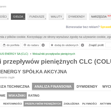
darem
OŚCI
GIEŁDA
FUNDUSZE
WALUTY
DYWIDENDY
NARZĘDZIA
Biznesradar bez reklam?
Sprawd
sta z plików cookie. Korzystając ze strony wyrażasz zgodę na używanie cookie, zg
do portfela
do radaru
dodaj do ulubionych
Znajdź profil:
US ENERGY SA (CLC)
•
Wskaźniki przepływów pieniężnych
i przepływów pieniężnych CLC (C
ENERGY SPÓŁKA AKCYJNA
wania ciągłe
IZA TECHNICZNA
ANALIZA FINANSOWA
DYWIDENDY
WYC
OWE
WSKAŹNIKI
RATING
J
RENTOWNOŚCI
PRZEPŁYWÓW PIENIĘŻNYCH
ZADŁUŻENIA
PŁYNNOŚCI
AKTYWN