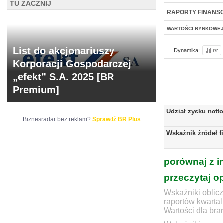
TU ZACZNIJ
NOWE
BR LAB
RAPORTY FINANS
WARTOŚCI RYNKOWE
List do akcjonariuszy
Dynamika:
r/r
Korporacji Gospodarczej
„efekt” S.A. 2025 [BR
Premium]
Udział zysku nett
Biznesradar bez reklam?
Sprawdź BR Plus
Wskaźnik źródeł f
porównaj z i
przeczytaj o
Wskaźniki oblicz
raportów kwartal
Wartości dla bra