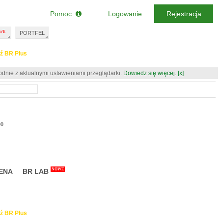
Pomoc
Logowanie
Rejestracja
PORTFEL
ź BR Plus
odnie z aktualnymi ustawieniami przeglądarki.
Dowiedz się więcej.
[x]
00
NOWE
ENA
BR LAB
ź BR Plus