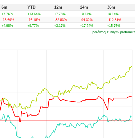
6m
YTD
12m
24m
36m
+7.76%
+13.64%
+7.76%
+0.14%
+0.14%
-13.69%
-16.18%
-32.83%
-94.32%
-112.81%
+4.98%
+9.77%
+3.17%
+17.24%
+15.76%
porównaj z innymi profilami »