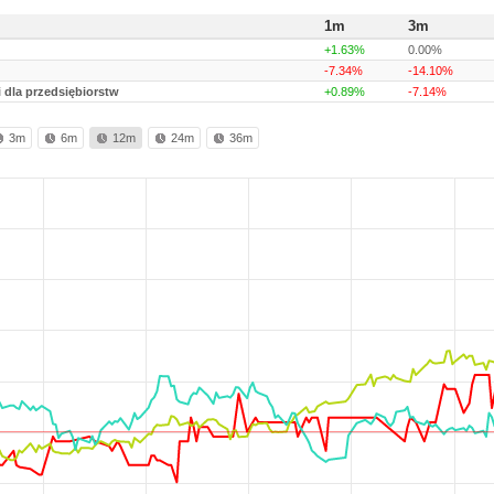
1m
3m
+1.63%
0.00%
-7.34%
-14.10%
 dla przedsiębiorstw
+0.89%
-7.14%
3m
6m
12m
24m
36m