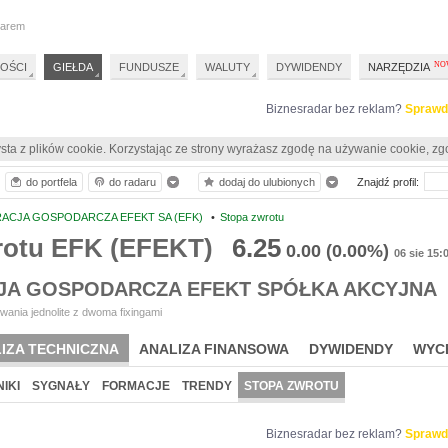
darem
OŚCI
GIEŁDA
FUNDUSZE
WALUTY
DYWIDENDY
NARZĘDZIA
Biznesradar bez reklam?
Sprawd
sta z plików cookie. Korzystając ze strony wyrażasz zgodę na używanie cookie, zg
do portfela
do radaru
dodaj do ulubionych
Znajdź profil:
ACJA GOSPODARCZA EFEKT SA (EFK)
•
Stopa zwrotu
rotu EFK (EFEKT)
6.25
0.00
(0.00%)
06 sie 15:
A GOSPODARCZA EFEKT SPÓŁKA AKCYJNA
ania jednolite z dwoma fixingami
IZA TECHNICZNA
ANALIZA FINANSOWA
DYWIDENDY
WYC
IKI
SYGNAŁY
FORMACJE
TRENDY
STOPA ZWROTU
Biznesradar bez reklam?
Sprawd