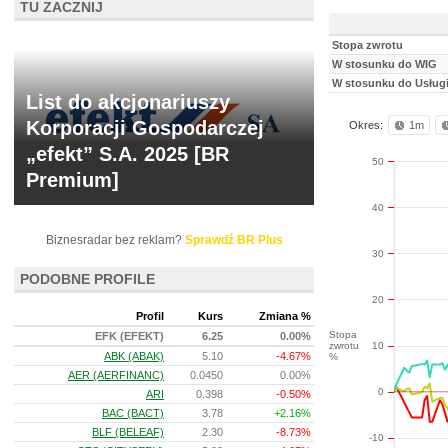
TU ZACZNIJ
Stopa zwrotu
W stosunku do WIG
W stosunku do Usługi
List do akcjonariuszy
Korporacji Gospodarczej
Okres:
1m
„efekt” S.A. 2025 [BR
50
Premium]
40
Biznesradar bez reklam?
Sprawdź BR Plus
30
PODOBNE PROFILE
20
Profil
Kurs
Zmiana %
Stopa
EFK (EFEKT)
6.25
0.00%
zwrotu
10
ABK (ABAK)
5.10
-4.67%
%
AER (AERFINANC)
0.0450
0.00%
0
ARI
0.398
-0.50%
BAC (BACT)
3.78
+2.16%
BLF (BELEAF)
2.30
-8.73%
-10