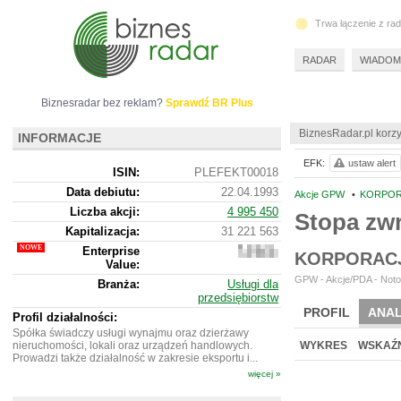
Trwa łączenie z ra
RADAR
WIADOM
Biznesradar bez reklam?
Sprawdź BR Plus
BiznesRadar.pl korzy
INFORMACJE
EFK:
ustaw alert
ISIN:
PLEFEKT00018
Data debiutu:
22.04.1993
Akcje GPW
•
KORPOR
Liczba akcji:
4 995 450
Stopa zw
Kapitalizacja:
31 221 563
Enterprise
64
KORPORACJ
Value:
392
563
GPW - Akcje/PDA - Notow
Branża:
Usługi dla
przedsiębiorstw
PROFIL
ANAL
Profil działalności:
Spółka świadczy usługi wynajmu oraz dzierżawy
nieruchomości, lokali oraz urządzeń handlowych.
WYKRES
WSKAŹN
Prowadzi także działalność w zakresie eksportu i...
więcej »