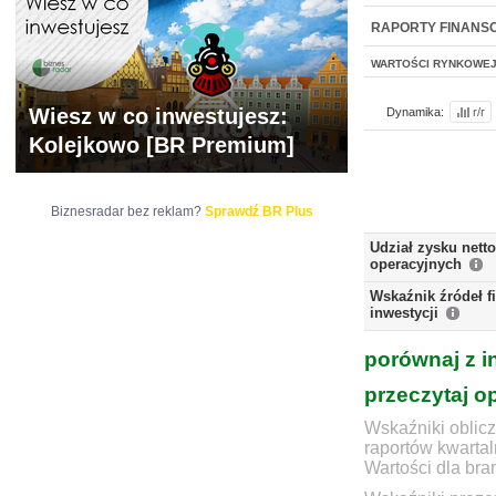
NOWE
BR LAB
RAPORTY FINANS
WARTOŚCI RYNKOWE
Wiesz w co inwestujesz:
Dynamika:
r/r
Kolejkowo [BR Premium]
Biznesradar bez reklam?
Sprawdź BR Plus
Udział zysku nett
operacyjnych
Wskaźnik źródeł 
inwestycji
porównaj z i
przeczytaj o
Wskaźniki oblicz
raportów kwartal
Wartości dla bra