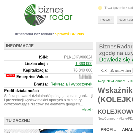
Trwa łączenie z ra
RADAR
WIADOM
Biznesradar bez reklam?
Sprawdź BR Plus
INFORMACJE
BiznesRadar.
zgodę na uży
ISIN:
PLKLJKW00024
Dowiedz się 
Liczba akcji:
1 360 000
Kapitalizacja:
76 840 000
KLK:
ustaw alert
Enterprise Value:
74
319
Akcje NewConnect
•
K
Branża:
Rekreacja i wypoczynek
000
Wskaźnik
Profil działalności:
Spółka prowadzi działalność polegającą na organizacji
(KOLEJ
i prezentacji wystaw makiet opartych o miniatury
odwzorowujące rzeczywiste elementy geografii...
więcej »
KOLEJKOWO
NewConnect - Akcje/PDA
TU ZACZNIJ
PROFIL
ANAL