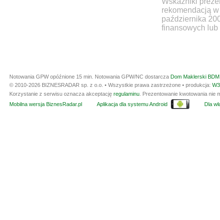
Wskaźniki prezen
rekomendacją w 
października 20
finansowych lub 
Notowania GPW opóźnione 15 min.
Notowania GPW/NC dostarcza
Dom Maklerski BDM 
© 2010-2026 BIZNESRADAR sp. z o.o. • Wszystkie prawa zastrzeżone • produkcja:
W3
Korzystanie z serwisu oznacza akceptację
regulaminu
. Prezentowanie kwotowania nie m
Mobilna wersja BiznesRadar.pl
Aplikacja dla systemu Android
Dla wła