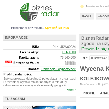
Trwa łączenie z ra
RADAR
WIADOM
Biznesradar bez reklam?
Sprawdź BR Plus
INFORMACJE
BiznesRadar.
zgodę na uży
ISIN:
PLKLJKW00024
Dowiedz się 
Liczba akcji:
1 360 000
Kapitalizacja:
76 840 000
KLK:
ustaw alert
Enterprise Value:
74
319
Wycena 
Branża:
Rekreacja i wypoczynek
000
Profil działalności:
KOLEJKOWO
Spółka prowadzi działalność polegającą na organizacji
i prezentacji wystaw makiet opartych o miniatury
NewConnect - Akcje/PDA
odwzorowujące rzeczywiste elementy geografii...
więcej »
PROFIL
ANAL
TU ZACZNIJ
NOWE
BR LAB