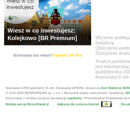
Wiesz w co inwestujesz:
Kolejkowo [BR Premium]
Wycenie podlegaj
dodatnią.
Obliczenia warto
Domyślnie anali
Biznesradar bez reklam?
Sprawdź BR Plus
Analiza porówna
jest rekomendac
października 20
finansowych lub 
Notowania GPW opóźnione 15 min.
Notowania GPW/NC dostarcza
Dom Maklerski BDM 
© 2010-2026 BIZNESRADAR sp. z o.o. • Wszystkie prawa zastrzeżone • produkcja:
W3
Korzystanie z serwisu oznacza akceptację
regulaminu
. Prezentowanie kwotowania nie m
Mobilna wersja BiznesRadar.pl
Aplikacja dla systemu Android
Dla wła