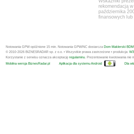
Wskaźniki prezen
rekomendacją w 
października 20
finansowych lub 
Notowania GPW opóźnione 15 min.
Notowania GPW/NC dostarcza
Dom Maklerski BDM 
© 2010-2026 BIZNESRADAR sp. z o.o. • Wszystkie prawa zastrzeżone • produkcja:
W3
Korzystanie z serwisu oznacza akceptację
regulaminu
. Prezentowanie kwotowania nie m
Mobilna wersja BiznesRadar.pl
Aplikacja dla systemu Android
Dla wła