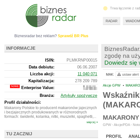
Trwa łączenie z ra
RADAR
WIADOM
Biznesradar bez reklam?
Sprawdź BR Plus
INFORMACJE
BiznesRadar.
zgodę na uży
ISIN:
PLMKRNP00015
Dowiedz się 
Data debiutu:
06.06.2007
Liczba akcji:
11 040 071
MAK:
ustaw alert
Kapitalizacja:
278 209 789
Akcje GPW
•
MAKARON
Enterprise Value:
249
672
Wskaźnik
Branża:
Artykuły spożywcze
789
Profil działalności:
(MAKAR
Makarony Polskie to producent makaronów jajecznych
i bezjajecznych produkowanych w różnorodnych
MAKARONY 
formach: świderki, kolanka, nitki, muszelki, spaghetti,...
więcej »
GPW - Akcje/PDA - Noto
TU ZACZNIJ
PROFIL
ANAL