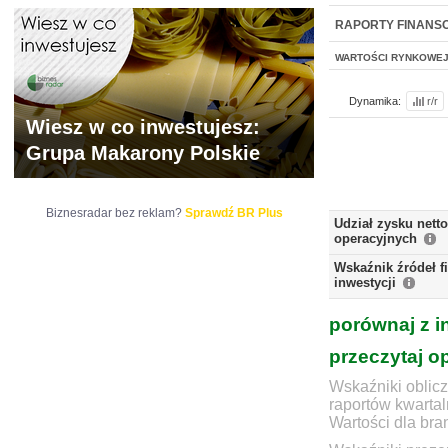
WYCENA
BR 
RAPORTY FINANS
WARTOŚCI RYNKOWE
Dynamika:
r/r
Wiesz w co inwestujesz:
Grupa Makarony Polskie
Biznesradar bez reklam?
Sprawdź BR Plus
Udział zysku nett
operacyjnych
Wskaźnik źródeł 
inwestycji
porównaj z i
przeczytaj o
Wskaźniki oblicz
raportów kwartal
Wartości dla bra