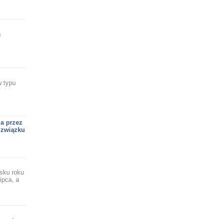
s
w typu
y
a przez
 związku
sku roku
ipca, a