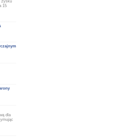
 zysku
a 15
A
yczajnym
arony
wą dla
rzymując