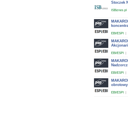
Stoczek 
ISBiznes.pl
MAKARONY
koncentra
EBI/ESPI
|
MAKARONY
Akcjonar
EBI/ESPI
|
MAKARONY
Nadzorcz
EBI/ESPI
|
MAKARONY
obrotowy
EBI/ESPI
|