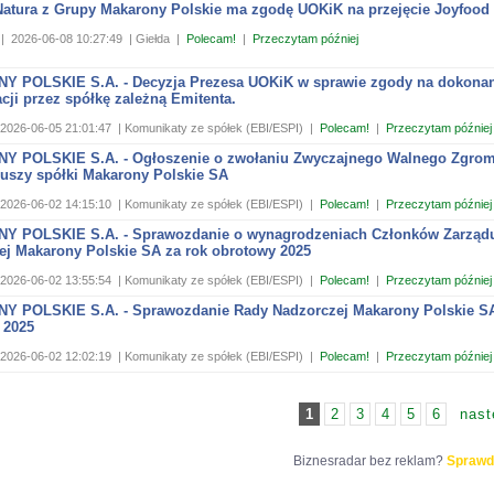
Natura z Grupy Makarony Polskie ma zgodę UOKiK na przejęcie Joyfood
|
2026-06-08 10:27:49
| Giełda
|
Polecam!
|
Przeczytam później
 POLSKIE S.A. - Decyzja Prezesa UOKiK w sprawie zgody na dokonan
cji przez spółkę zależną Emitenta.
2026-06-05 21:01:47
| Komunikaty ze spółek (EBI/ESPI)
|
Polecam!
|
Przeczytam później
 POLSKIE S.A. - Ogłoszenie o zwołaniu Zwyczajnego Walnego Zgro
iuszy spółki Makarony Polskie SA
2026-06-02 14:15:10
| Komunikaty ze spółek (EBI/ESPI)
|
Polecam!
|
Przeczytam później
 POLSKIE S.A. - Sprawozdanie o wynagrodzeniach Członków Zarządu
ej Makarony Polskie SA za rok obrotowy 2025
2026-06-02 13:55:54
| Komunikaty ze spółek (EBI/ESPI)
|
Polecam!
|
Przeczytam później
 POLSKIE S.A. - Sprawozdanie Rady Nadzorczej Makarony Polskie SA
 2025
2026-06-02 12:02:19
| Komunikaty ze spółek (EBI/ESPI)
|
Polecam!
|
Przeczytam później
1
2
3
4
5
6
nast
Biznesradar bez reklam?
Sprawd