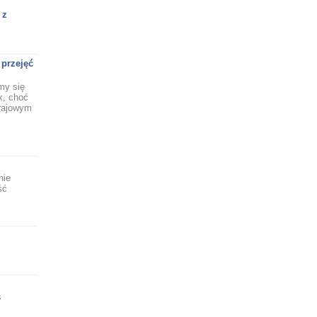
 z
 przejęć
my się
x, choć
krajowym
nie
ść
s