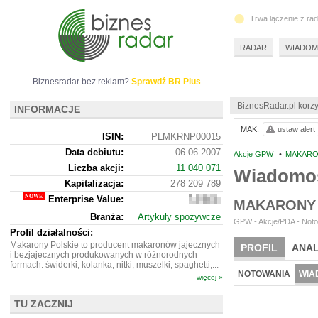
Trwa łączenie z ra
RADAR
WIADOM
Biznesradar bez reklam?
Sprawdź BR Plus
BiznesRadar.pl korzy
INFORMACJE
MAK:
ustaw alert
ISIN:
PLMKRNP00015
Data debiutu:
06.06.2007
Akcje GPW
•
MAKARON
Liczba akcji:
11 040 071
Wiadomo
Kapitalizacja:
278 209 789
Enterprise Value:
249
MAKARONY 
672
Branża:
Artykuły spożywcze
789
GPW - Akcje/PDA - Noto
Profil działalności:
Makarony Polskie to producent makaronów jajecznych
PROFIL
ANAL
i bezjajecznych produkowanych w różnorodnych
formach: świderki, kolanka, nitki, muszelki, spaghetti,...
NOTOWANIA
WIA
więcej »
TU ZACZNIJ