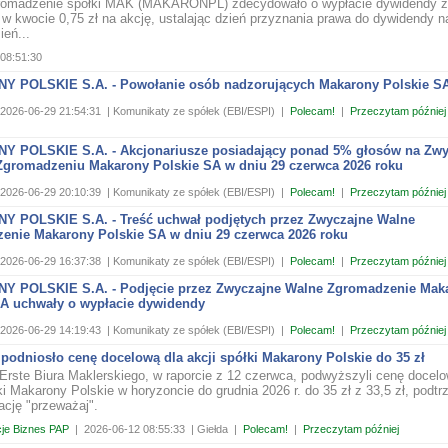
romadzenie spółki MAK (MAKARONPL) zdecydowało o wypłacie dywidendy z
 w kwocie 0,75 zł na akcję, ustalając dzień przyznania prawa do dywidendy n
ień...
08:51:30
 POLSKIE S.A. - Powołanie osób nadzorujących Makarony Polskie S
2026-06-29 21:54:31
| Komunikaty ze spółek (EBI/ESPI)
|
Polecam!
|
Przeczytam później
 POLSKIE S.A. - Akcjonariusze posiadający ponad 5% głosów na Zw
gromadzeniu Makarony Polskie SA w dniu 29 czerwca 2026 roku
2026-06-29 20:10:39
| Komunikaty ze spółek (EBI/ESPI)
|
Polecam!
|
Przeczytam później
 POLSKIE S.A. - Treść uchwał podjętych przez Zwyczajne Walne
enie Makarony Polskie SA w dniu 29 czerwca 2026 roku
2026-06-29 16:37:38
| Komunikaty ze spółek (EBI/ESPI)
|
Polecam!
|
Przeczytam później
 POLSKIE S.A. - Podjęcie przez Zwyczajne Walne Zgromadzenie Mak
SA uchwały o wypłacie dywidendy
2026-06-29 14:19:43
| Komunikaty ze spółek (EBI/ESPI)
|
Polecam!
|
Przeczytam później
podniosło cenę docelową dla akcji spółki Makarony Polskie do 35 zł
 Erste Biura Maklerskiego, w raporcie z 12 czerwca, podwyższyli cenę docelo
ki Makarony Polskie w horyzoncie do grudnia 2026 r. do 35 zł z 33,5 zł, podt
cję "przeważaj".
je Biznes PAP
|
2026-06-12 08:55:33
| Giełda
|
Polecam!
|
Przeczytam później