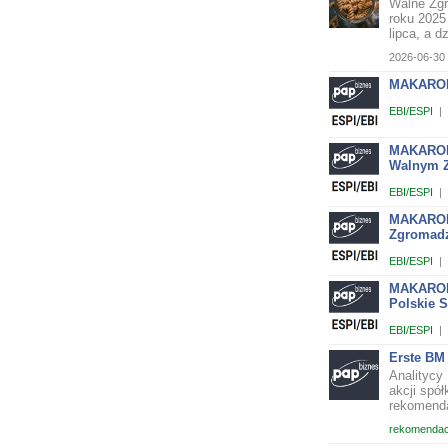
Walne Zg
roku 2025
lipca, a dz
2026-06-30 
MAKARONY
EBI/ESPI
|
MAKARONY
Walnym Z
EBI/ESPI
|
MAKARONY
Zgromadz
EBI/ESPI
|
MAKARONY
Polskie 
EBI/ESPI
|
Erste BM 
Analitycy
akcji spół
rekomenda
rekomendac