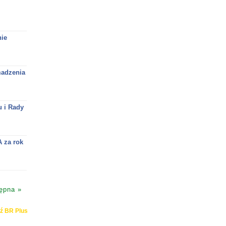
ie
madzenia
 i Rady
 za rok
ępna »
ź BR Plus