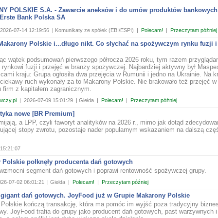
 POLSKIE S.A. - Zawarcie aneksów i do umów produktów bankowych
Erste Bank Polska SA
2026-07-14 12:19:56
| Komunikaty ze spółek (EBI/ESPI)
|
Polecam!
|
Przeczytam później
akarony Polskie i...długo nikt. Co słychać na spożywczym rynku fuzji i
ąc wątek podsumowań pierwszego półrocza 2026 roku, tym razem przygląda
 rynkowi fuzji i przejęć w branży spożywczej. Najbardziej aktywny był Maspe
icami kraju: Grupa ogłosiła dwa przejęcia w Rumunii i jedno na Ukrainie. Na 
ciekawy ruch wykonały za to Makarony Polskie. Nie brakowało też przejęć w
 firm z kapitałem zagranicznym.
wczy.pl
|
2026-07-09 15:01:29
| Giełda
|
Polecam!
|
Przeczytam później
otyka nowe [BR Premium]
mijają, a LPP, czyli faworyt analityków na 2026 r., mimo jak dotąd zdecydowa
ującej stopy zwrotu, pozostaje nader popularnym wskazaniem na dalszą czę
15:21:07
 Polskie połknęły producenta dań gotowych
 wzmocni segment dań gotowych i poprawi rentowność spożywczej grupy.
026-07-02 06:01:21
| Giełda
|
Polecam!
|
Przeczytam później
 gigant dań gotowych. JoyFood już w Grupie Makarony Polskie
Polskie kończą transakcję, która ma pomóc im wyjść poza tradycyjny bizne
y. JoyFood trafia do grupy jako producent dań gotowych, past warzywnych i