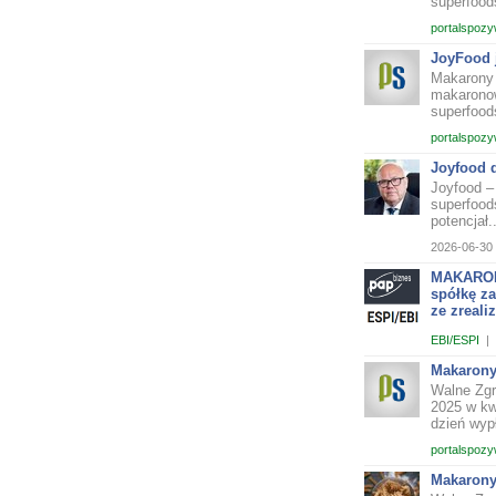
superfoods
portalspozy
JoyFood 
Makarony 
makaronow
superfoods
portalspozy
Joyfood 
Joyfood –
superfood
potencjał..
2026-06-30 
MAKARONY
spółkę z
ze zreal
EBI/ESPI
|
Makarony
Walne Zgr
2025 w kw
dzień wypł
portalspozy
Makarony