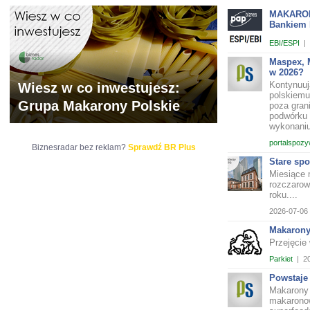
MAKARONY
Bankiem 
EBI/ESPI
|
Maspex, M
w 2026?
Kontynuuj
Wiesz w co inwestujesz:
polskiemu
Grupa Makarony Polskie
poza gran
podwórku 
wykonaniu
portalspozy
Biznesradar bez reklam?
Sprawdź BR Plus
Stare sp
Miesiące 
rozczarow
roku....
2026-07-06 
Makarony
Przejęcie
Parkiet
|
2
Powstaje
Makarony 
makaronow