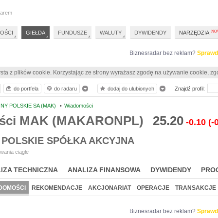
darem
OŚCI
GIEŁDA
FUNDUSZE
WALUTY
DYWIDENDY
NARZĘDZIA
Biznesradar bez reklam?
Sprawd
sta z plików cookie. Korzystając ze strony wyrażasz zgodę na używanie cookie, zg
do portfela
do radaru
dodaj do ulubionych
Znajdź profil:
Y POLSKIE SA (MAK)
•
Wiadomości
ści MAK (MAKARONPL)
25.20
-0.10
(-
POLSKIE SPÓŁKA AKCYJNA
wania ciągłe
IZA TECHNICZNA
ANALIZA FINANSOWA
DYWIDENDY
PRO
DOMOŚCI
REKOMENDACJE
AKCJONARIAT
OPERACJE
TRANSAKCJE
Biznesradar bez reklam?
Sprawd