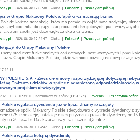
, a celem spółki jest dużo większa skala działania.
wczy.pl
|
2026-06-30 17:52:38
| Giełda
|
Polecam!
|
Przeczytam później
już w Grupie Makarony Polskie. Spółki wzmacniają biznes
Polskie kończą transakcję, która ma pomóc im wyjść poza tradycyjny bizne
y. JoyFood trafia do grupy jako producent dań gotowych, past warzywnych i
, a celem spółki jest dużo większa skala działania.
wczy.pl
|
2026-06-30 17:24:47
| Giełda
|
Polecam!
|
Przeczytam później
dołączył do Grupy Makarony Polskie
 znany producent funkcjonalnych dań gotowych, past warzywnych i produktó
s już w Grupie Makarony Polskie, gdzie wzmocni pozycję rynkową i zwiększ
.
17:12:14
 POLSKIE S.A. - Zawarcie umowy rozporządzającej dotyczącej nabyci
ależną Emitenta udziałów w spółce z ograniczoną odpowiedzialnością w
izowanym projektem akwizycyjnym
2026-06-30 16:39:01
| Komunikaty ze spółek (EBI/ESPI)
|
Polecam!
|
Przeczytam później
 Polskie wypłacą dywidendę już w lipcu. Znamy szczegóły
omadzenie spółki Makarony Polskie zdecydowało o wypłacie dywidendy z zy
ocie 0,75 zł na akcję, ustalając dzień przyznania prawa do dywidendy na 15 l
aty na 30 lipca br. Do akcjonariuszy trafi łącznie 8,3 mln zł.
wczy.pl
|
2026-06-30 09:04:42
| Giełda
|
Polecam!
|
Przeczytam później
 Polskie wypłacą kolejną dywidendę