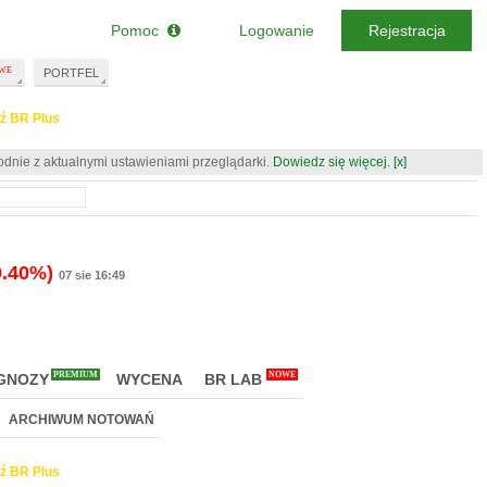
Pomoc
Logowanie
Rejestracja
PORTFEL
ź BR Plus
odnie z aktualnymi ustawieniami przeglądarki.
Dowiedz się więcej.
[x]
0.40%)
07 sie 16:49
PREMIUM
NOWE
GNOZY
WYCENA
BR LAB
ARCHIWUM NOTOWAŃ
ź BR Plus