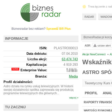
Trwa łączenie z ra
RADAR
WIADOM
Biznesradar bez reklam?
Sprawdź BR Plus
BiznesRadar.pl korzy
INFORMACJE
ASR:
ustaw alert
ISIN:
PLASTRO00013
Data debiutu:
07.04.2010
Akcje NewConnect
•
A
Liczba akcji:
63 474 743
Wskaźnik
Kapitalizacja:
4 919 293
Enterprise Value:
4
ASTRO SPÓ
901
Branża:
Media
293
Profil działalności:
Teoretyczny Kurs 
Astro działa na rynku usług telewizyjnych. W historii
swojej działalności spółka zajmowała się produkcją
PROFIL
ANAL
programów telewizyjnych dla głównych...
więcej »
RAPORTY FINANS
TU ZACZNIJ
WARTOŚCI RYNKOWE