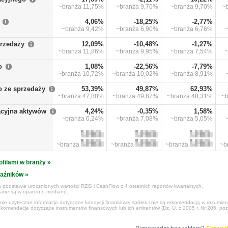
~branża
11,75%
~branża
9,76%
~branża
9,70%
~
4,06%
-18,25%
-2,77%
~branża
9,42%
~branża
6,90%
~branża
6,76%
przedaży
12,09%
-10,48%
-1,27%
~branża
11,86%
~branża
9,95%
~branża
7,54%
o
1,08%
-22,56%
-7,79%
~branża
10,72%
~branża
10,02%
~branża
8,91%
o ze sprzedaży
53,39%
49,87%
62,93%
~branża
47,88%
~branża
49,87%
~branża
48,31%
~
cyjna aktywów
4,24%
-0,35%
1,58%
~branża
6,24%
~branża
7,08%
~branża
5,05%
~branża
~branża
~branża
~b
ofilami w branży »
kaźników »
 podstawie urocznionych wartości RZiS i CashFlow z 4 ostatnich raportów kwartalnych.
czane są w oparciu o medianę.
ynie użyteczne informacje dotyczące kondycji finansowej spółek i nie są rekomendacją w rozumie
ekomendacje dotyczące instrumentów finansowych lub ich emitentów (Dz. U. z 2005 r. Nr 206, poz