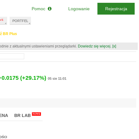
Pomoc
Logowanie
Rejestracja
PORTFEL
ź BR Plus
odnie z aktualnymi ustawieniami przeglądarki.
Dowiedz się więcej.
[x]
+0.0175
(+29.17%)
05 sie 11:01
NOWE
ENA
BR LAB
OŚCI