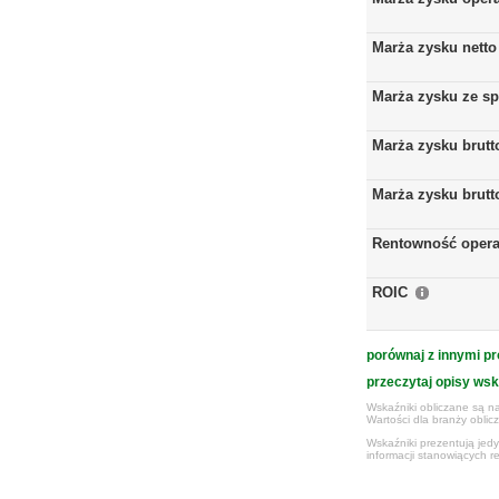
Marża zysku netto
Marża zysku ze s
Marża zysku brutt
Marża zysku brutt
Rentowność opera
ROIC
porównaj z innymi pr
przeczytaj opisy ws
Wskaźniki obliczane są na
Wartości dla branży obli
Wskaźniki prezentują jed
informacji stanowiących r