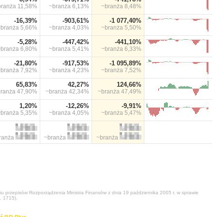
branża
11,58%
~branża
6,13%
~branża
8,48%
-16,39%
-903,61%
-1 077,40%
~branża
5,66%
~branża
4,03%
~branża
5,50%
-5,28%
-447,42%
-441,10%
~branża
6,80%
~branża
5,41%
~branża
6,33%
-21,80%
-917,53%
-1 095,89%
~branża
7,92%
~branża
4,23%
~branża
7,52%
65,83%
42,27%
124,66%
branża
47,90%
~branża
42,34%
~branża
47,49%
1,20%
-12,26%
-9,91%
~branża
5,35%
~branża
4,05%
~branża
5,47%
ranża
~branża
~branża
niu przepisów Rozporządzenia Ministra Finansów z dnia 19 października 2005 r. w sprawie
. 1715).