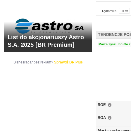
Dynamika:
r/r
TENDENCJE PO
List do akcjonariuszy Astro
S.A. 2025 [BR Premium]
Marża zysku brutto z
Biznesradar bez reklam?
Sprawdź BR Plus
ROE
ROA
Marża zysku oper