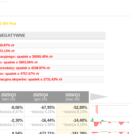
ź BR Plus
NEGATYWNE
0.87% r/r
2.13% r/r
acyjnego: spadek o 35055.45% r/r
o: spadek o 5803.56% r/r
przedaży: spadek o 4108.97% r/r
to: spadek o 4757.67% r/r
acyjna aktywów: spadek o 2731.43% r/r
2025/Q3
2025/Q4
2026/Q1
(wrz 25)
(gru 25)
(mar 26)
-8,06%
-67,95%
-52,89%
~branża
8,47%
~branża
5,33%
~branża
8,14%
-2,30%
-16,44%
-14,40%
~branża
3,77%
~branża
1,94%
~branża
4,16%
8,54%
-673,71%
-741,78%