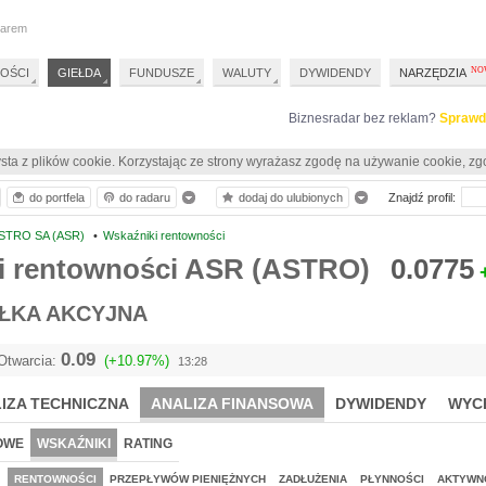
darem
OŚCI
GIEŁDA
FUNDUSZE
WALUTY
DYWIDENDY
NARZĘDZIA
Biznesradar bez reklam?
Sprawd
sta z plików cookie. Korzystając ze strony wyrażasz zgodę na używanie cookie, zg
do portfela
do radaru
dodaj do ulubionych
Znajdź profil:
STRO SA (ASR)
•
Wskaźniki rentowności
i rentowności ASR (ASTRO)
0.0775
ŁKA AKCYJNA
0.09
Otwarcia:
(+10.97%)
13:28
IZA TECHNICZNA
ANALIZA FINANSOWA
DYWIDENDY
WYC
OWE
WSKAŹNIKI
RATING
J
RENTOWNOŚCI
PRZEPŁYWÓW PIENIĘŻNYCH
ZADŁUŻENIA
PŁYNNOŚCI
AKTYWN