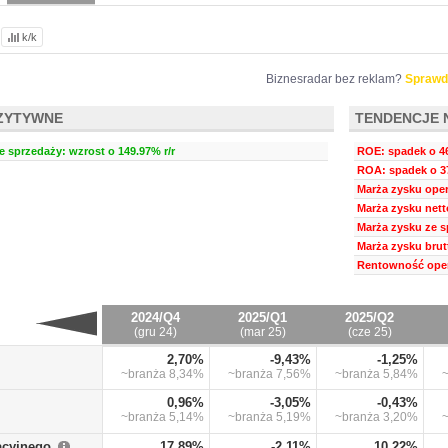
k/k
Biznesradar bez reklam?
Sprawd
ZYTYWNE
TENDENCJE 
e sprzedaży: wzrost o 149.97% r/r
ROE: spadek o 46
ROA: spadek o 37
Marża zysku oper
Marża zysku nett
Marża zysku ze s
Marża zysku brut
Rentowność oper
2024/Q4
2025/Q1
2025/Q2
(gru 24)
(mar 25)
(cze 25)
2,70%
-9,43%
-1,25%
~branża
8,34%
~branża
7,56%
~branża
5,84%
0,96%
-3,05%
-0,43%
~branża
5,14%
~branża
5,19%
~branża
3,20%
acyjnego
17,89%
-2,11%
10,22%