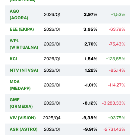
AGO
2026/Q1
3,97%
+1,53%
(AGORA)
EEE (EKIPA)
2026/Q1
3,95%
-63,79%
WPL
2026/Q1
2,70%
-75,43%
(WIRTUALNA)
KCI
2026/Q1
1,54%
+123,55%
NTV (NTVSA)
2026/Q1
1,22%
-85,14%
MDA
2026/Q1
-1,01%
-114,27%
(MEDAPP)
GME
2026/Q1
-8,12%
-3 283,33%
(GRMEDIA)
VIV (VISION)
2025/Q4
-9,38%
+93,75%
ASR (ASTRO)
2026/Q1
-9,91%
-2 731,43%