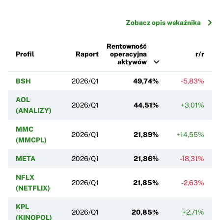
Zobacz opis wskaźnika
Rentowność
Profil
Raport
operacyjna
r/r
aktywów
BSH
2026/Q1
49,74%
-5,83%
AOL
2026/Q1
44,51%
+3,01%
(ANALIZY)
MMC
2026/Q1
21,89%
+14,55%
+
(MMCPL)
META
2026/Q1
21,86%
-18,31%
NFLX
2026/Q1
21,85%
-2,63%
(NETFLIX)
KPL
2026/Q1
20,85%
+2,71%
(KINOPOL)