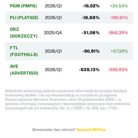
PGM (PMPG)
2026/Q1
-16,02%
+24,54%
PLI (PLATIGE)
2026/Q1
-18,88%
-190,91%
-
DRZ
2025/Q4
-51,08%
-966,39%
(DORZECZY)
FTL
2026/Q1
-90,91%
+67,39%
(FOOTHILLS)
AVE
2026/Q1
-639,13%
-398,93%
-
(ADVERTIGO)
Wskaźniki prezentują jedynie użyteczne informacje dotyczące kondycji
finansowej spółek i nie są rekomendacją w rozumieniu przepisów
Rozporządzenia Ministra Finansów z dnia 19 października 2005 r. w
sprawie informacji stanowiących rekomendacje dotyczące instrumentów
finansowych lub ich emitentów (Dz. U. z 2005 r. Nr 206, poz. 1715).
Biznesradar bez reklam?
Sprawdź BR Plus